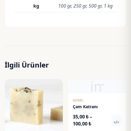
kg
100 gr, 250 gr, 500 gr, 1 kg
İlgili Ürünler
imag
GENEL
Çam Katranı
35,00
₺
–
visibili
Fiyat
100,00
₺
aralığı: