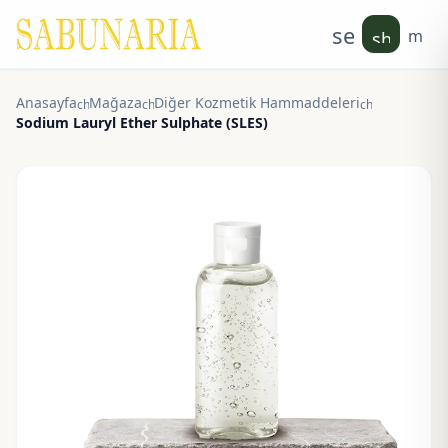
search
men
shoppin
Anasayfa
Mağaza
Diğer Kozmetik Hammaddeleri
chevron_right
chevron_right
chevron_right
Sodium Lauryl Ether Sulphate (SLES)