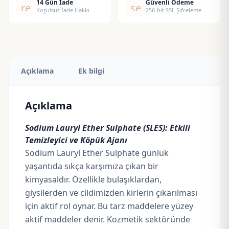
14 Gün İade
Güvenli Ödeme
replay
security
Koşulsuz İade Hakkı
256-bit SSL Şifreleme
Açıklama
Ek bilgi
Açıklama
Sodium Lauryl Ether Sulphate (SLES): Etkili
Temizleyici ve Köpük Ajanı
Sodium Lauryl Ether Sulphate günlük
yaşantıda sıkça karşımıza çıkan bir
kimyasaldır. Özellikle bulaşıklardan,
giysilerden ve cildimizden kirlerin çıkarılması
için aktif rol oynar. Bu tarz maddelere yüzey
aktif maddeler denir. Kozmetik sektöründe