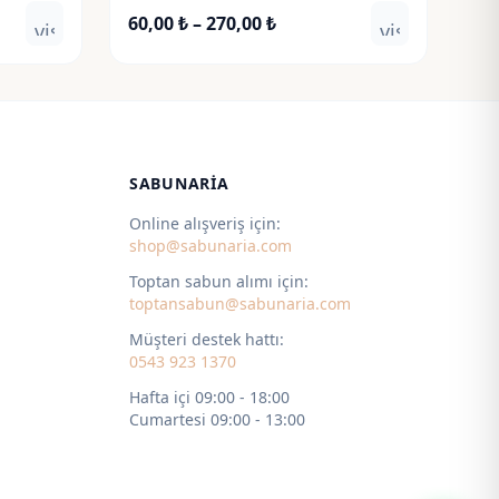
Fiyat
60,00
₺
–
270,00
₺
visibility
visibility
aralığı:
60,00 ₺
-
270,00 ₺
SABUNARIA
Online alışveriş için:
shop@sabunaria.com
Toptan sabun alımı için:
toptansabun@sabunaria.com
Müşteri destek hattı:
0543 923 1370
Hafta içi 09:00 - 18:00
Cumartesi 09:00 - 13:00