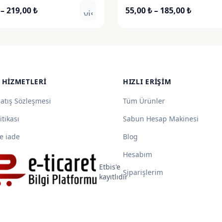
Fiyat
Fiyat
–
219,00
₺
55,00
₺
–
185,00
₺
visibility
aralığı:
aralığı:
59,00 ₺
55,00 ₺
-
-
219,00 ₺
185,00 ₺
 HIZMETLERI
HIZLI ERIŞIM
Satış Sözleşmesi
Tüm Ürünler
itikası
Sabun Hesap Makinesi
e iade
Blog
Hesabım
Etbis'e
Siparişlerim
kayıtlıdır