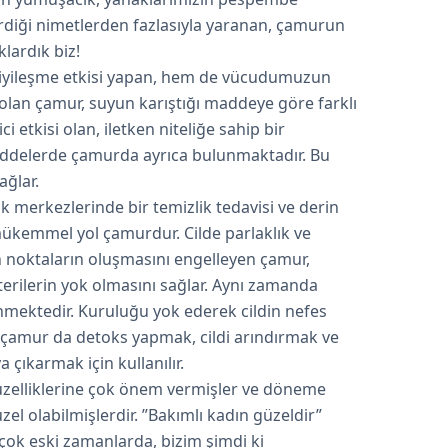
diği nimetlerden fazlasıyla yaranan, çamurun
klardık biz!
e iyileşme etkisi yapan, hem de vücudumuzun
 olan çamur, suyun karıştığı maddeye göre farklı
ci etkisi olan, iletken niteliğe sahip bir
maddelerde çamurda ayrıca bulunmaktadır. Bu
ağlar.
lik merkezlerinde bir temizlik tedavisi ve derin
 mükemmel yol çamurdur. Cilde parlaklık ve
h noktaların oluşmasını engelleyen çamur,
terilerin yok olmasını sağlar. Aynı zamanda
lenmektedir. Kuruluğu yok ederek cildin nefes
, çamur da detoks yapmak, cildi arındırmak ve
 çıkarmak için kullanılır.
zelliklerine çok önem vermişler ve döneme
el olabilmişlerdir. ”Bakımlı kadın güzeldir”
 çok eski zamanlarda, bizim şimdi ki