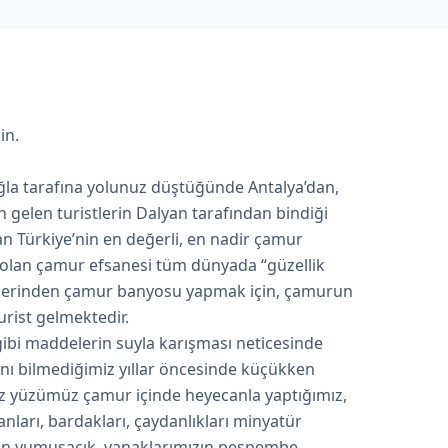
in.
la tarafına yolunuz düştüğünde Antalya’dan,
 gelen turistlerin Dalyan tarafından bindiği
n Türkiye’nin en değerli, en nadir çamur
e olan çamur efsanesi tüm dünyada “güzellik
yerlerinden çamur banyosu yapmak için, çamurun
urist gelmektedir.
gibi maddelerin suyla karışması neticesinde
nı bilmediğimiz yıllar öncesinde küçükken
z yüzümüz çamur içinde heyecanla yaptığımız,
ları, bardakları, çaydanlıkları minyatür
üzün yumuşacık, yanaklarımızın pespembe