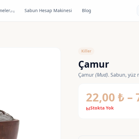
meler
Sabun Hesap Makinesi
Blog
expand_more
Killer
Çamur
Çamur
(Mud)
. Sabun, yüz 
22,00
₺
–
Stokta Yok
block