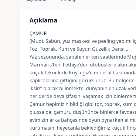
Açıklama
ÇAMUR
(Mud). Sabun, yüz maskesi ve peeling yapımı iç
Toz, Toprak, Kum ve Suyun Güzellik Dansı…
Yaz sezonunda, sabahın erken saatlerinde Muğ
Marmaris’ten, Fethiye’den otobüslerle akın akın
küçük teknelerle Köyceğiz’e mineral bakımında
kaplıcalarına gittiğini görürsünüz. Bu bölged
iksiri” olarak bilinmekte, dünyanın en uzak 
her derde deva şifasını yaşamak için binlerce t
Çamur hepimizin bildiği gibi toz, toprak, kum 
oluşsa da; çamuru düşününce binlerce faydası
evimizin arka bahçesinde oyun oynarken elimi
kurumasını heyecanla beklediğimiz küçük fincan
tabakları aklımıza getiriyor. Elimizin, yüzüm