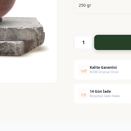
Çamur
adet
Kalite Garantisi
verified
%100 Orijinal Ürün
14 Gün İade
replay
Koşulsuz İade Hakkı