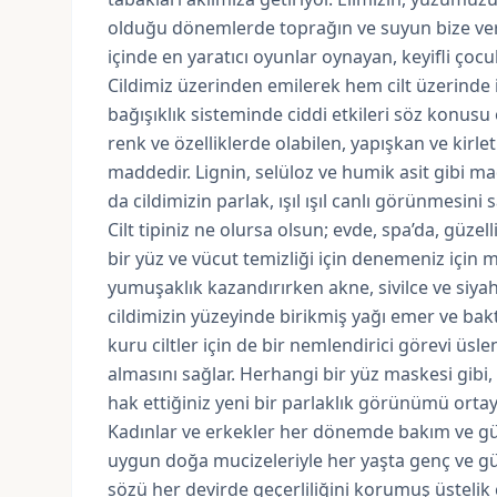
olduğu dönemlerde toprağın ve suyun bize ver
içinde en yaratıcı oyunlar oynayan, keyifli çocu
Cildimiz üzerinden emilerek hem cilt üzerind
bağışıklık sisteminde ciddi etkileri söz konusu
renk ve özelliklerde olabilen, yapışkan ve kirleti
maddedir. Lignin, selüloz ve humik asit gibi 
da cildimizin parlak, ışıl ışıl canlı görünmesini s
Cilt tipiniz ne olursa olsun; evde, spa’da, güzel
bir yüz ve vücut temizliği için denemeniz için
yumuşaklık kazandırırken akne, sivilce ve siya
cildimizin yüzeyinde birikmiş yağı emer ve bak
kuru ciltler için de bir nemlendirici görevi üs
almasını sağlar. Herhangi bir yüz maskesi gibi
hak ettiğiniz yeni bir parlaklık görünümü ortaya
Kadınlar ve erkekler her dönemde bakım ve gü
uygun doğa mucizeleriyle her yaşta genç ve güz
sözü her devirde geçerliliğini korumuş üstelik