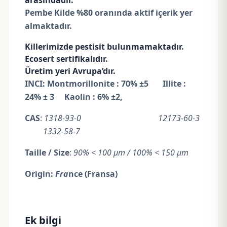
arasındadır.
Pembe Kilde %80 oranında aktif içerik yer
almaktadır.
Killerimizde pestisit bulunmamaktadır.
Ecosert sertifikalıdır.
Üretim yeri Avrupa’dır.
INCI: Montmorillonite : 70% ±5 Illite :
24% ± 3 Kaolin : 6% ±2,
CAS
:
1318-93-0 12173-60-3
1332-58-7
Taille / Size
:
90% < 100 µm / 100% < 150 µm
Origin:
Fra
nce (Fransa)
Ek bilgi