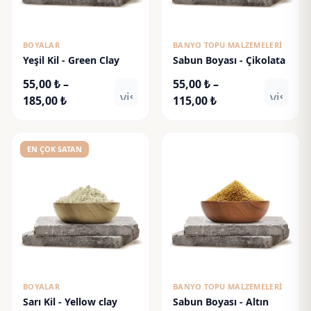
BOYALAR
BANYO TOPU MALZEMELERI
Yeşil Kil - Green Clay
Sabun Boyası - Çikolata
55,00
₺
–
55,00
₺
–
visibility
visibili
Fiyat
Fiyat
185,00
₺
115,00
₺
aralığı:
aralığı:
55,00 ₺
55,00 ₺
-
-
EN ÇOK SATAN
185,00 ₺
115,00 ₺
BOYALAR
BANYO TOPU MALZEMELERI
Sarı Kil - Yellow clay
Sabun Boyası - Altın