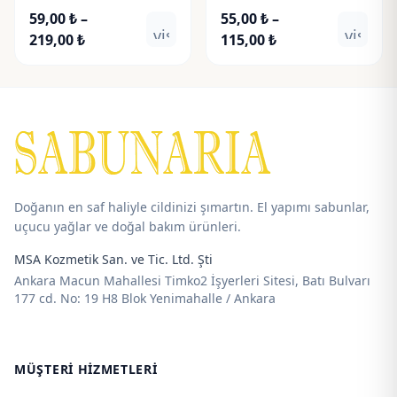
59,00
₺
–
55,00
₺
–
visibility
visibili
Fiyat
Fiyat
219,00
₺
115,00
₺
aralığı:
aralığı:
59,00 ₺
55,00 ₺
-
-
219,00 ₺
115,00 ₺
Doğanın en saf haliyle cildinizi şımartın. El yapımı sabunlar,
uçucu yağlar ve doğal bakım ürünleri.
MSA Kozmetik San. ve Tic. Ltd. Şti
Ankara Macun Mahallesi Timko2 İşyerleri Sitesi, Batı Bulvarı
177 cd. No: 19 H8 Blok Yenimahalle / Ankara
MÜŞTERI HIZMETLERI