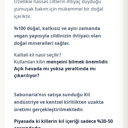
Özellikle hassas ciltlerin ihtiyaç duyduğu
yumuşak bakım için mükemmel bir doğal
içeriktir.
%100 doğal, katkısız ve aynı zamanda
vegan yapısıyla cildinizin ihtiyacı olan
doğal mineralleri sağlar.
Kaliteli kil nasıl seçilir?
Kullanılan kilin
menşeini
bilmek önemlidir.
Açık havada mı yoksa yeraltında mı
çıkarılıyor?
Sabunaria’nın satışa sunduğu Kil
endüstriye ve kentsel kirlilikten uzakta
üretimi gerçekleştirilmektedir.
Piyasada ki killerin kil içeriği sadece %30-50