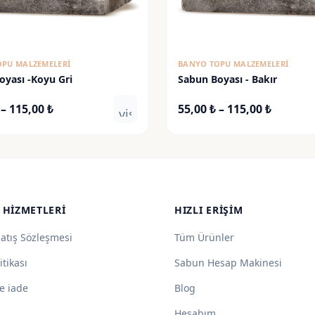
OPU MALZEMELERI
BANYO TOPU MALZEMELERI
oyası -Koyu Gri
Sabun Boyası - Bakır
Fiyat
Fiyat
–
115,00
₺
55,00
₺
–
115,00
₺
visibility
aralığı:
aralığı:
55,00 ₺
55,00 ₺
-
-
115,00 ₺
115,00 ₺
 HIZMETLERI
HIZLI ERIŞIM
Satış Sözleşmesi
Tüm Ürünler
itikası
Sabun Hesap Makinesi
e iade
Blog
Hesabım