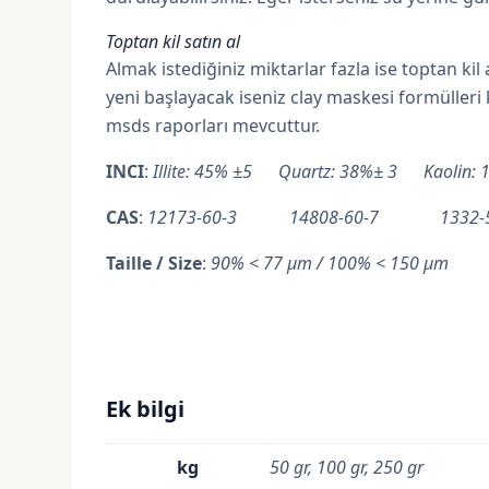
Toptan kil satın al
Almak istediğiniz miktarlar fazla ise toptan ki
yeni başlayacak iseniz clay maskesi formülleri 
msds raporları mevcuttur.
INCI
:
Illite: 45% ±5 Quartz: 38%± 3 Kaolin: 
CAS
:
12173-60-3 14808-60-7 1332-5
Taille / Size
:
90% < 77 µm / 100% < 150 µm
Ek bilgi
kg
50 gr, 100 gr, 250 gr