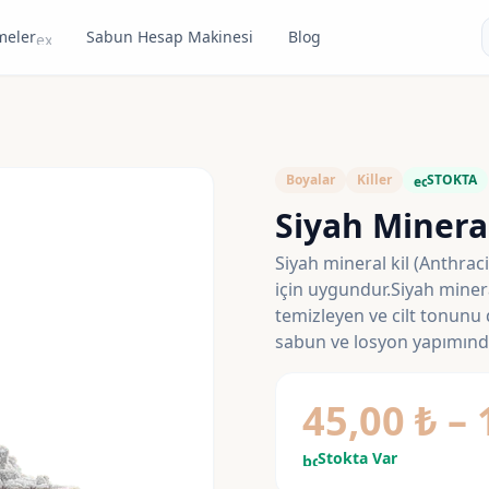
meler
Sabun Hesap Makinesi
Blog
expand_more
Boyalar
Killer
STOKTA
eco
Siyah Mineral
Siyah mineral kil (Anthrac
için uygundur.Siyah mineral
temizleyen ve cilt tonunu
sabun ve losyon yapımında 
45,00
₺
–
Stokta Var
bolt