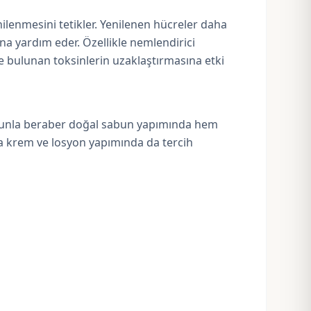
enilenmesini tetikler. Yenilenen hücreler daha
a yardım eder. Özellikle nemlendirici
nde bulunan toksinlerin uzaklaştırmasına etki
 Bununla beraber doğal sabun yapımında hem
da krem ve
losyon yapımın
da da tercih