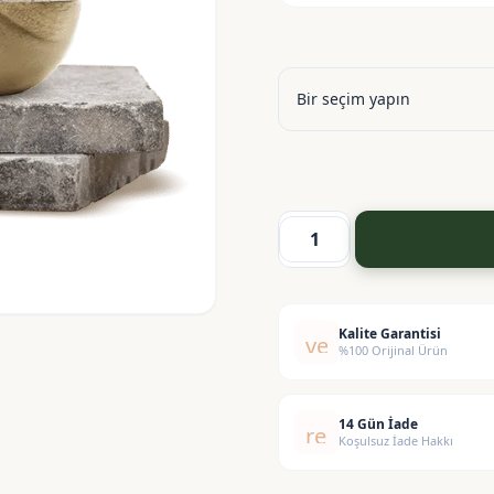
Siyah
Mineral
Kil
adet
Kalite Garantisi
verified
%100 Orijinal Ürün
14 Gün İade
replay
Koşulsuz İade Hakkı