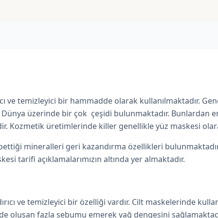
ıcı ve temizleyici bir hammadde olarak kullanılmaktadır. Gene
r. Dünya üzerinde bir çok çeşidi bulunmaktadır. Bunlardan en 
dir. Kozmetik üretimlerinde killer genellikle yüz maskesi olar
bettiği mineralleri geri kazandırma özellikleri bulunmaktadır.
kesi tarifi açıklamalarımızın altında yer almaktadır.
ırıcı ve temizleyici bir özelliği vardır. Cilt maskelerinde kul
nde oluşan fazla sebumu emerek yağ dengesini sağlamaktadı