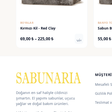
BOYALAR
BANYO T
Kırmızı Kil - Red Clay
Sabun B
Fiyat
69,00
₺
–
225,00
₺
55,00
₺
visibility
aralığı:
69,00 ₺
-
225,00 ₺
MÜŞTERI
Mesafeli 
Doğanın en saf haliyle cildinizi
Gizlilik Pol
şımartın. El yapımı sabunlar, uçucu
Teslimat v
yağlar ve doğal bakım ürünleri.