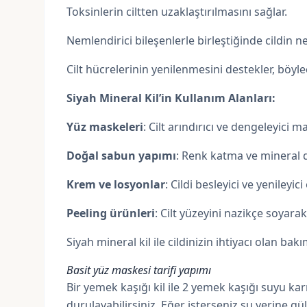
Toksinlerin ciltten uzaklaştırılmasını sağlar.
Nemlendirici bileşenlerle birleştiğinde cildin 
Cilt hücrelerinin yenilenmesini destekler, böyl
Siyah Mineral Kil’in Kullanım Alanları:
Yüz maskeleri
: Cilt arındırıcı ve dengeleyici m
Doğal sabun yapımı
: Renk katma ve mineral de
Krem ve losyonlar
: Cildi besleyici ve yenileyici
Peeling ürünleri
: Cilt yüzeyini nazikçe soyar
Siyah mineral kil ile cildinizin ihtiyacı olan bak
Basit yüz maskesi tarifi yapımı
Bir yemek kaşığı kil ile 2 yemek kaşığı suyu kar
durulayabilirsiniz. Eğer isterseniz su yerine g