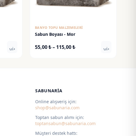
BANYO TOPU MALZEMELERI
Sabun Boyası - Mor
Fiyat
55,00
₺
–
115,00
₺
visibility
visibility
aralığı:
55,00 ₺
-
115,00 ₺
SABUNARIA
Online alışveriş için:
shop@sabunaria.com
Toptan sabun alımı için:
toptansabun@sabunaria.com
Müşteri destek hattı: