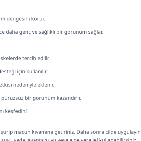
nem dengesini korur.
ece daha genç ve sağlıklı bir görünüm sağlar.
askelerde tercih edilir.
steği için kullanılır.
 etkisi nedeniyle eklenir.
ak pürüzsüz bir görünüm kazandırır.
ımı keşfedin!
ıştırıp macun kıvamına getiriniz. Daha sonra cilde uygulayını
ül suyu yada
lavanta suyu
veya
aloe vera jel
kullanabilirsiniz.