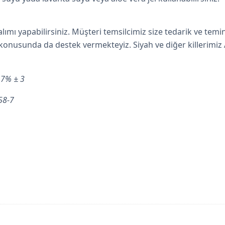
l alımı yapabilirsiniz. Müşteri temsilcimiz size tedarik ve te
konusunda da destek vermekteyiz. Siyah ve diğer killerimiz A
17% ± 3
8-7