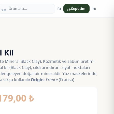
favorite
login
Sepetim
search
shopping_bag
 Kil
ite Mineral Black Clay). Kozmetik ve sabun üretimi
 kil (Black Clay), cildi arındıran, siyah noktaları
 dengeleyen doğal bir mineraldir. Yüz maskelerinde,
sıkça kullanılır.
Origin
:
France
(Fransa)
Fiyat
179,00
₺
aralığı: