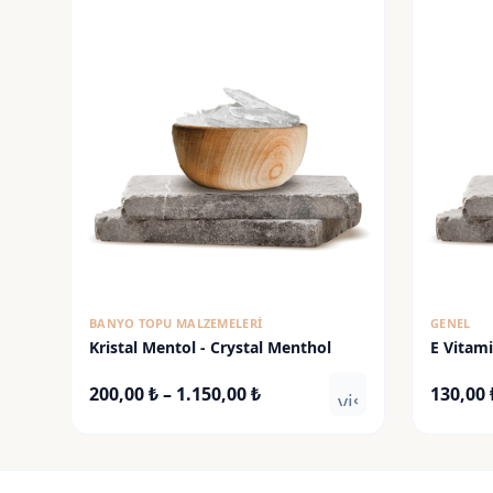
BANYO TOPU MALZEMELERI
GENEL
Kristal Mentol - Crystal Menthol
E Vitami
Fiyat
200,00
₺
–
1.150,00
₺
130,00
visibility
aralığı:
200,00 ₺
-