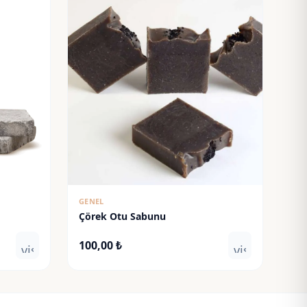
GENEL
Çörek Otu Sabunu
100,00
₺
visibility
visibility
:
 ₺