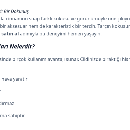
tlı Bir Dokunuş
da cinnamon soap farklı kokusu ve görünümüyle öne çıkıyor. 
bir aksesuar hem de karakteristik bir tercih. Tarçın kokusunu
 satın al
adımıyla bu deneyimi hemen yaşayın!
arı Nelerdir?
nde birçok kullanım avantajı sunar. Cildinizde bıraktığı his
 hava yaratır
r
ndırmaz
ıma sahiptir