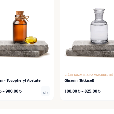
DIĞER KOZMETIK HAMMADDELERI
ni - Tocopheryl Acetate
Gliserin (Bitkisel)
Fiyat
Fiyat
₺
–
900,00
₺
100,00
₺
–
825,00
₺
visibility
aralığı:
aralığı
130,00 ₺
100,00
-
-