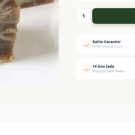
Tarçın
Sabunu
adet
Kalite Garantisi
verified
%100 Orijinal Ürün
14 Gün İade
replay
Koşulsuz İade Hakkı