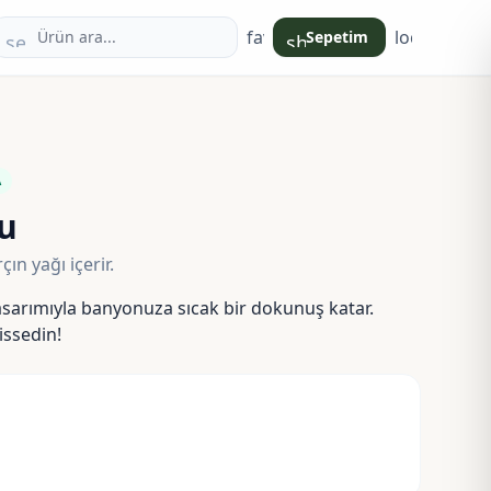
favorite
login
Sepetim
search
shopping_bag
A
u
ın yağı içerir.
asarımıyla banyonuza sıcak bir dokunuş katar.
issedin!