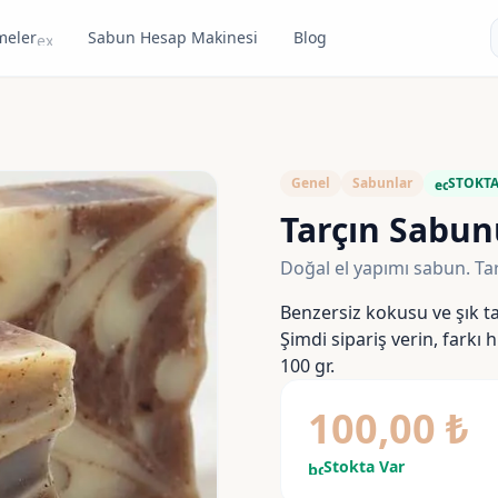
meler
Sabun Hesap Makinesi
Blog
expand_more
Genel
Sabunlar
STOKT
eco
Tarçın Sabun
Doğal el yapımı sabun. Tarç
Benzersiz kokusu ve şık t
Şimdi sipariş verin, farkı h
100 gr.
100,00
₺
Stokta Var
bolt