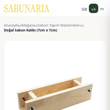
search
men
shoppin
Anasayfa
Mağaza
Sabun Yapım Malzemeleri
chevron_right
chevron_right
chevron_right
Doğal Sabun Kalıbı (7cm x 7cm)