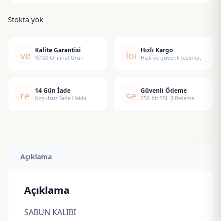
Stokta yok
Kalite Garantisi
Hızlı Kargo
verified
local_shipping
%100 Orijinal Ürün
Hızlı ve güvenli teslimat
14 Gün İade
Güvenli Ödeme
replay
security
Koşulsuz İade Hakkı
256-bit SSL Şifreleme
Açıklama
Açıklama
SABUN KALIBI