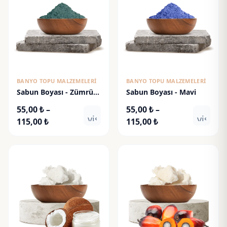
BANYO TOPU MALZEMELERI
BANYO TOPU MALZEMELERI
Sabun Boyası - Zümrüt
Sabun Boyası - Mavi
Yeşili
55,00
₺
–
55,00
₺
–
visibility
visibili
Fiyat
Fiyat
115,00
₺
115,00
₺
aralığı:
aralığı:
55,00 ₺
55,00 ₺
-
-
115,00 ₺
115,00 ₺