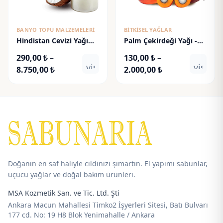
BANYO TOPU MALZEMELERI
BITKISEL YAĞLAR
Hindistan Cevizi Yağı
Palm Çekirdeği Yağı -
(Deoderize) (92°F )
Palm Kernel Oil
290,00
₺
–
130,00
₺
–
visibility
visibili
Fiyat
Fiyat
8.750,00
₺
2.000,00
₺
aralığı:
aralığı:
290,00 ₺
130,00 ₺
-
-
8.750,00 ₺
2.000,00 ₺
Doğanın en saf haliyle cildinizi şımartın. El yapımı sabunlar,
uçucu yağlar ve doğal bakım ürünleri.
MSA Kozmetik San. ve Tic. Ltd. Şti
Ankara Macun Mahallesi Timko2 İşyerleri Sitesi, Batı Bulvarı
177 cd. No: 19 H8 Blok Yenimahalle / Ankara