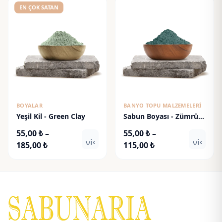
-
-
EN ÇOK SATAN
225,00 ₺
219,00 ₺
BOYALAR
BANYO TOPU MALZEMELERI
Yeşil Kil - Green Clay
Sabun Boyası - Zümrüt
Yeşili
55,00
₺
–
55,00
₺
–
visibility
visibili
Fiyat
Fiyat
185,00
₺
115,00
₺
aralığı:
aralığı:
55,00 ₺
55,00 ₺
-
-
185,00 ₺
115,00 ₺