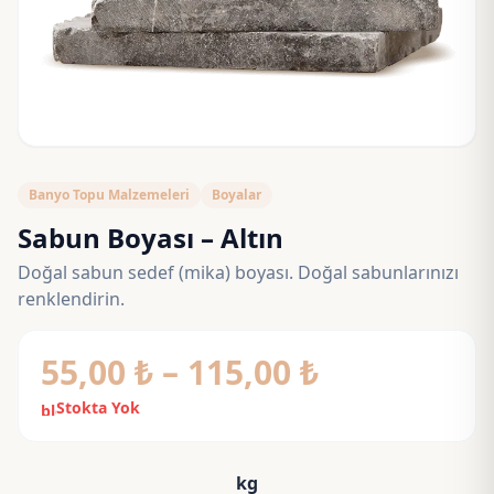
Banyo Topu Malzemeleri
Boyalar
Sabun Boyası – Altın
Doğal sabun sedef (mika) boyası. Doğal sabunlarınızı
renklendirin.
Fiyat
55,00
₺
–
115,00
₺
aralığı:
Stokta Yok
block
55,00 ₺
-
kg