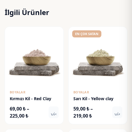
İlgili Ürünler
EN ÇOK SATAN
BOYALAR
BOYALAR
Kırmızı Kil - Red Clay
Sarı Kil - Yellow clay
69,00
₺
–
59,00
₺
–
visibility
visibili
Fiyat
Fiyat
225,00
₺
219,00
₺
aralığı:
aralığı:
69,00 ₺
59,00 ₺