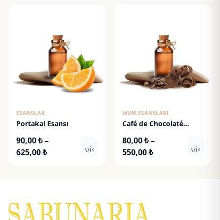
90,00 ₺
80,00 ₺
-
-
625,00 ₺
550,00 ₺
ESANSLAR
MUM ESANSLARI
Portakal Esansı
Café de Chocolaté
Esansı
90,00
₺
–
80,00
₺
–
visibility
visibili
Fiyat
Fiyat
625,00
₺
550,00
₺
aralığı:
aralığı:
90,00 ₺
80,00 ₺
-
-
625,00 ₺
550,00 ₺