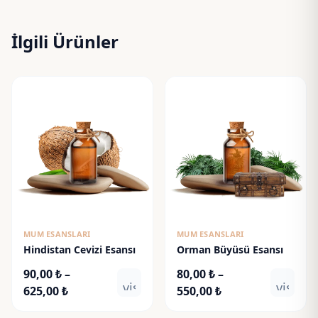
İlgili Ürünler
MUM ESANSLARI
MUM ESANSLARI
Hindistan Cevizi Esansı
Orman Büyüsü Esansı
90,00
₺
–
80,00
₺
–
visibility
visibili
Fiyat
Fiyat
625,00
₺
550,00
₺
aralığı:
aralığı: