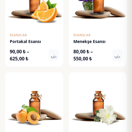
ESANSLAR
ESANSLAR
Portakal Esansı
Menekşe Esansı
90,00
₺
–
80,00
₺
–
visibility
visibili
Fiyat
Fiyat
625,00
₺
550,00
₺
aralığı:
aralığı:
90,00 ₺
80,00 ₺
-
-
625,00 ₺
550,00 ₺