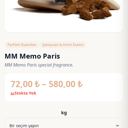
Parfüm Esansları
Şampuan & Krem Esansı
MM Memo Paris
MM Memo Paris special fragrance.
Fiyat
72,00
₺
–
580,00
₺
aralığı:
Stokta Yok
block
72,00 ₺
-
kg
580,00 ₺