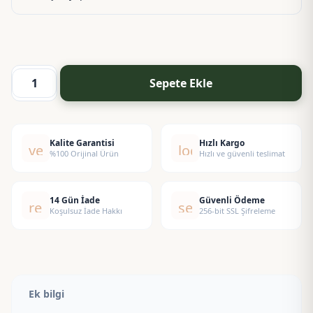
Sepete Ekle
MM
Memo
Paris
adet
Kalite Garantisi
Hızlı Kargo
verified
local_shipping
%100 Orijinal Ürün
Hızlı ve güvenli teslimat
14 Gün İade
Güvenli Ödeme
replay
security
Koşulsuz İade Hakkı
256-bit SSL Şifreleme
Ek bilgi