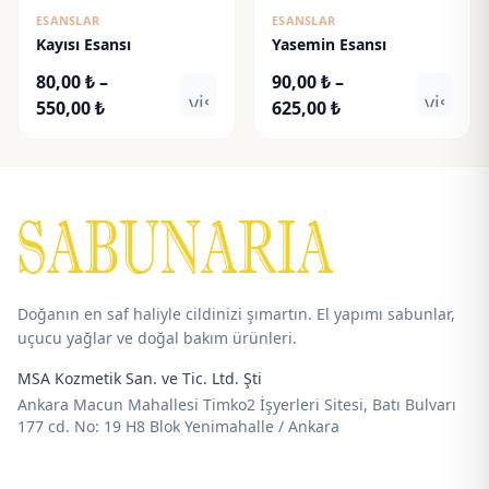
ESANSLAR
ESANSLAR
Kayısı Esansı
Yasemin Esansı
80,00
₺
–
90,00
₺
–
visibility
visibili
Fiyat
Fiyat
550,00
₺
625,00
₺
aralığı:
aralığı:
80,00 ₺
90,00 ₺
-
-
550,00 ₺
625,00 ₺
Doğanın en saf haliyle cildinizi şımartın. El yapımı sabunlar,
uçucu yağlar ve doğal bakım ürünleri.
MSA Kozmetik San. ve Tic. Ltd. Şti
Ankara Macun Mahallesi Timko2 İşyerleri Sitesi, Batı Bulvarı
177 cd. No: 19 H8 Blok Yenimahalle / Ankara