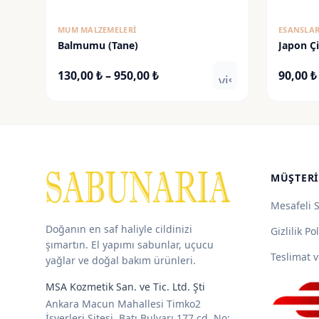
MUM MALZEMELERI
ESANSLA
Balmumu (Tane)
Japon Ç
Fiyat
130,00
₺
–
950,00
₺
90,00
₺
visibility
aralığı:
130,00 ₺
-
950,00 ₺
MÜŞTERI
Mesafeli 
Doğanın en saf haliyle cildinizi
Gizlilik Pol
şımartın. El yapımı sabunlar, uçucu
Teslimat v
yağlar ve doğal bakım ürünleri.
MSA Kozmetik San. ve Tic. Ltd. Şti
Ankara Macun Mahallesi Timko2
İşyerleri Sitesi, Batı Bulvarı 177 cd. No: