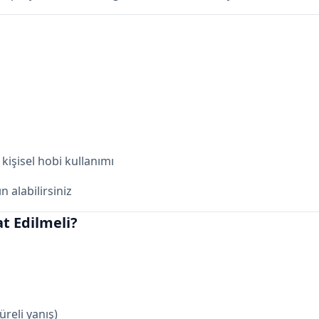
kişisel hobi kullanımı
 alabilirsiniz
t Edilmeli?
reli yanış)