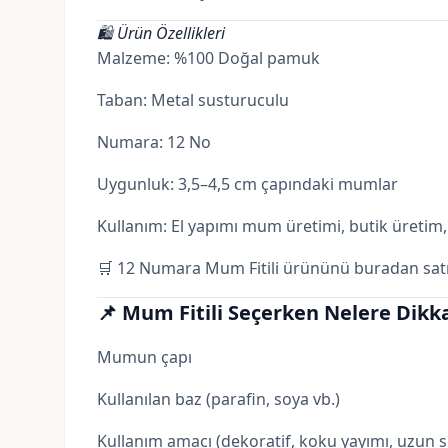
🛍️ Ürün Özellikleri
Malzeme: %100 Doğal pamuk
Taban: Metal susturuculu
Numara: 12 No
Uygunluk: 3,5–4,5 cm çapındaki mumlar
Kullanım: El yapımı mum üretimi, butik üretim, 
🛒
12 Numara Mum Fitili ürününü buradan satın
📌 Mum Fitili Seçerken Nelere Dikka
Mumun çapı
Kullanılan baz (
parafin
,
soya
vb.)
Kullanım amacı (dekoratif, koku yayımı, uzun sü