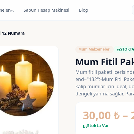
meler
Sabun Hesap Makinesi
Blog
expand_more
i 12 Numara
Mum Malzemeleri
STOKTA
eco
Mum Fitil Pa
Mum fitili paketi içerisind
end="132">Mum Fitil Pake
kalıp mumlar için ideal, d
dengeli yanma sağlar. Par
30,00
₺
–
Stokta Var
bolt