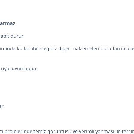
karmaz
sabit durur
mında kullanabileceğiniz diğer malzemeleri buradan incele
ürüyle uyumludur:
ar
projelerinde temiz görüntüsü ve verimli yanması ile tercih