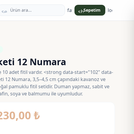
favorite
login
Sepetim
search
shopping_bag
keti 12 Numara
e 10 adet fitil vardır. <strong data-start="102" data-
ti 12 Numara, 3,5–4,5 cm çapındaki kavanoz ve
oğal pamuklu fitil setidir. Duman yapmaz, sabit ve
afin, soya ve balmumu ile uyumludur.
Fiyat
230,00
₺
aralığı: