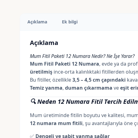
Açıklama
Ek bilgi
Açıklama
Mum Fitil Paketi 12 Numara Nedir? Ne İşe Yarar?
Mum Fitil Paketi 12 Numara
, evde ya da pro
üretilmiş
ince-orta kalınlıktaki fitillerden o
Bu fitiller, özellikle
3,5 – 4,5 cm çapındaki
kavan
Temiz yanma
,
duman çıkarmama
ve
eşit er
🔍 Neden 12 Numara Fitil Tercih Edilm
Mum üretiminde fitilin boyutu ve kalitesi, mum
12 numara mum fitili
, şu avantajlarıyla öne ç
✅
Dengeli ve sabit yanma sağlar