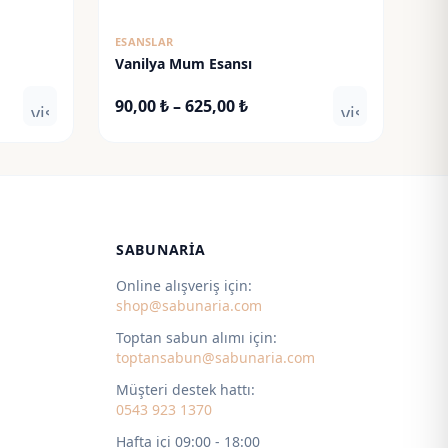
ESANSLAR
Vanilya Mum Esansı
Fiyat
90,00
₺
–
625,00
₺
visibility
visibility
aralığı:
90,00 ₺
-
625,00 ₺
SABUNARIA
Online alışveriş için:
shop@sabunaria.com
Toptan sabun alımı için:
toptansabun@sabunaria.com
Müşteri destek hattı:
0543 923 1370
Hafta içi 09:00 - 18:00