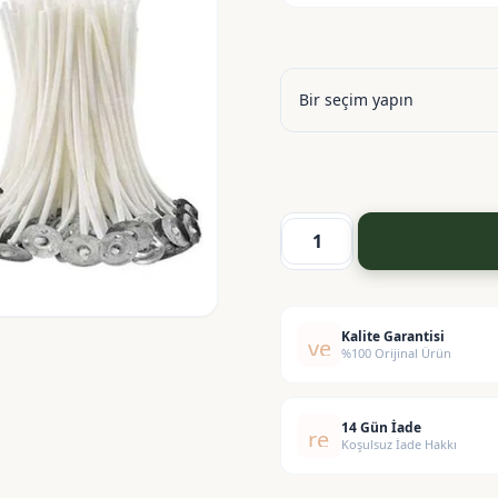
Mum
Fitil
Paketi
12
Kalite Garantisi
verified
%100 Orijinal Ürün
Numara
adet
14 Gün İade
replay
Koşulsuz İade Hakkı