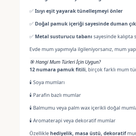
✅
Isıyı eşit yayarak tünelleşmeyi önler
✅
Doğal pamuk içeriği sayesinde duman çı
✅
Metal susturucu tabanı
sayesinde kalıpta 
Evde mum yapımıyla ilgileniyorsanız,
mum yapı
🎯 Hangi Mum Türleri İçin Uygun?
12 numara pamuk fitili
, birçok farklı mum t
🕯️ Soya mumları
🕯️ Parafin bazlı mumlar
🕯️ Balmumu veya palm wax içerikli doğal muml
🕯️ Aromaterapi veya dekoratif mumlar
Özellikle
hediyelik, masa üstü, dekoratif
mum 