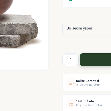
Saç
Kremi
Bazı
adet
Kalite Garantisi
verified
%100 Orijinal Ürün
14 Gün İade
replay
Koşulsuz İade Hakkı