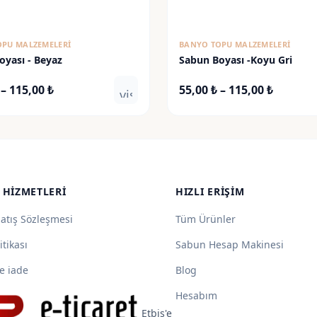
OPU MALZEMELERI
BANYO TOPU MALZEMELERI
oyası - Beyaz
Sabun Boyası -Koyu Gri
Fiyat
Fiyat
–
115,00
₺
55,00
₺
–
115,00
₺
visibility
aralığı:
aralığı:
55,00 ₺
55,00 ₺
-
-
115,00 ₺
115,00 ₺
 HIZMETLERI
HIZLI ERIŞIM
Satış Sözleşmesi
Tüm Ürünler
itikası
Sabun Hesap Makinesi
e iade
Blog
Hesabım
Etbis'e