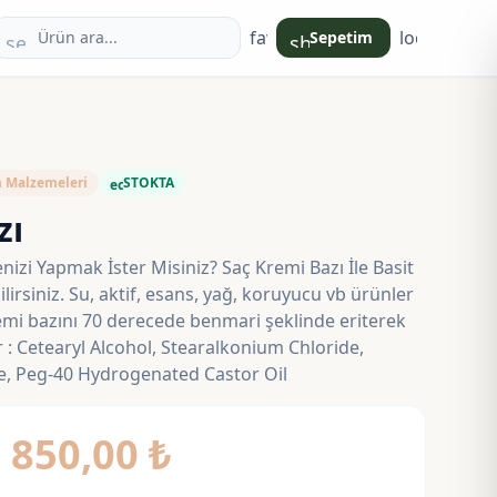
favorite
login
Sepetim
search
shopping_bag
 Malzemeleri
STOKTA
eco
zı
izi Yapmak İster Misiniz? Saç Kremi Bazı İle Basit
lirsiniz. Su, aktif, esans, yağ, koruyucu vb ürünler
remi bazını 70 derecede benmari şeklinde eriterek
er : Cetearyl Alcohol, Stearalkonium Chloride,
e, Peg-40 Hydrogenated Castor Oil
Fiyat
–
850,00
₺