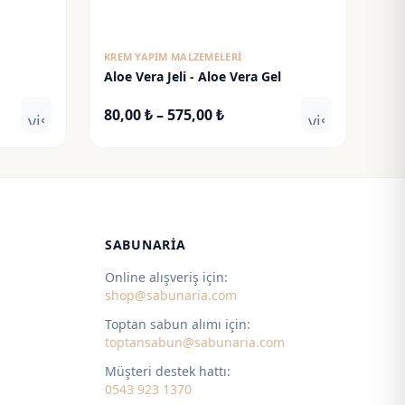
KREM YAPIM MALZEMELERI
Aloe Vera Jeli - Aloe Vera Gel
Fiyat
80,00
₺
–
575,00
₺
visibility
visibility
aralığı:
80,00 ₺
-
575,00 ₺
SABUNARIA
Online alışveriş için:
shop@sabunaria.com
Toptan sabun alımı için:
toptansabun@sabunaria.com
Müşteri destek hattı:
0543 923 1370