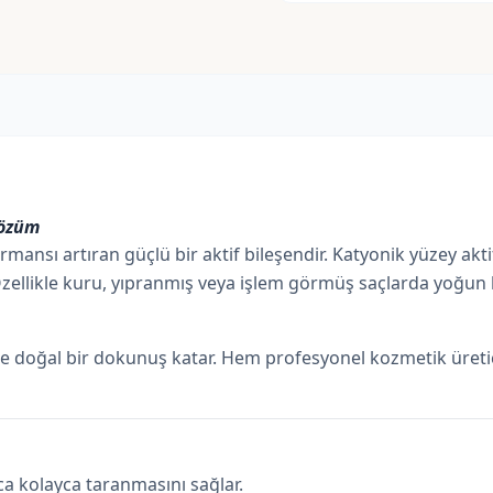
Çözüm
nsı artıran güçlü bir aktif bileşendir. Katyonik yüzey aktif 
Özellikle kuru, yıpranmış veya işlem görmüş saçlarda yoğun b
nize doğal bir dokunuş katar. Hem profesyonel kozmetik üret
ca kolayca taranmasını sağlar.