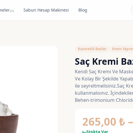
meler
Sabun Hesap Makinesi
Blog
expand_more
Kozmetik Bazlar
Krem Yapım
Saç Kremi Ba
Kendi Saç Kremi Ve Masken
Ve Kolay Bir Şekilde Yapabi
ile seyreltmelisiniz.Saç K
kullanmalısınız. İçindekil
Behen-trimonium Chlorid
265,00
₺
Stokta Var
bolt