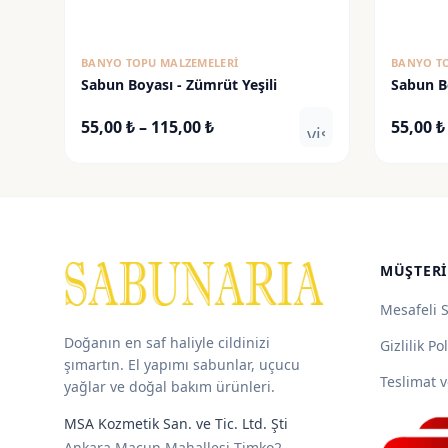
BANYO TOPU MALZEMELERI
BANYO T
Sabun Boyası - Zümrüt Yeşili
Sabun B
Fiyat
55,00
₺
–
115,00
₺
55,00
₺
visibility
aralığı:
55,00 ₺
-
115,00 ₺
MÜŞTERI
Mesafeli 
Doğanın en saf haliyle cildinizi
Gizlilik Pol
şımartın. El yapımı sabunlar, uçucu
Teslimat v
yağlar ve doğal bakım ürünleri.
MSA Kozmetik San. ve Tic. Ltd. Şti
Ankara Macun Mahallesi Timko2