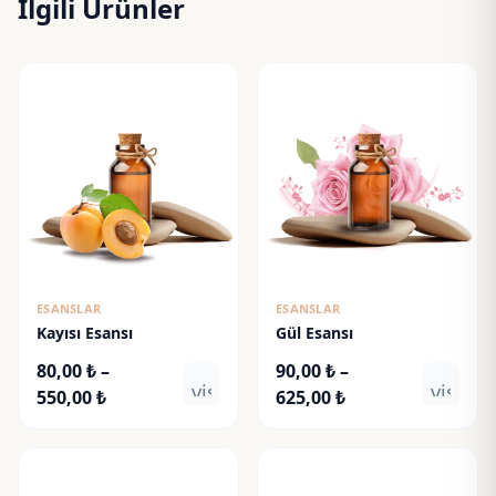
İlgili Ürünler
ESANSLAR
ESANSLAR
Kayısı Esansı
Gül Esansı
80,00
₺
–
90,00
₺
–
visibility
visibili
Fiyat
Fiyat
550,00
₺
625,00
₺
aralığı:
aralığı:
80,00 ₺
90,00 ₺
-
-