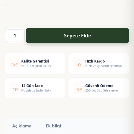
Sepete Ekle
Savage
Esansı
adet
Kalite Garantisi
Hızlı Kargo
verified
local_shipping
%100 Orijinal Ürün
Hızlı ve güvenli teslimat
14 Gün İade
Güvenli Ödeme
replay
security
Koşulsuz İade Hakkı
256-bit SSL Şifreleme
Açıklama
Ek bilgi