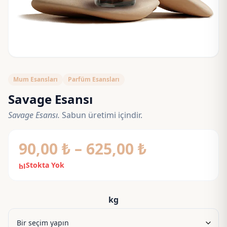
Mum Esansları
Parfüm Esansları
Savage Esansı
Savage Esansı.
Sabun üretimi içindir.
Fiyat
90,00
₺
–
625,00
₺
aralığı:
Stokta Yok
block
90,00 ₺
-
kg
625,00 ₺