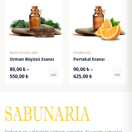
550,00 ₺
625,00 ₺
MUM ESANSLARI
ESANSLAR
Orman Büyüsü Esansı
Portakal Esansı
80,00
₺
–
90,00
₺
–
visibility
visibili
Fiyat
Fiyat
550,00
₺
625,00
₺
aralığı:
aralığı:
80,00 ₺
90,00 ₺
-
-
550,00 ₺
625,00 ₺
Doğanın en saf haliyle cildinizi şımartın. El yapımı sabunlar,