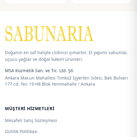
aralığı:
aralığı:
192,50 ₺
192,50 ₺
-
-
715,00 ₺
715,00 ₺
Doğanın en saf haliyle cildinizi şımartın. El yapımı sabunlar,
uçucu yağlar ve doğal bakım ürünleri.
MSA Kozmetik San. ve Tic. Ltd. Şti
Ankara Macun Mahallesi Timko2 İşyerleri Sitesi, Batı Bulvarı
177 cd. No: 19 H8 Blok Yenimahalle / Ankara
MÜŞTERI HIZMETLERI
Mesafeli Satış Sözleşmesi
Gizlilik Politikası