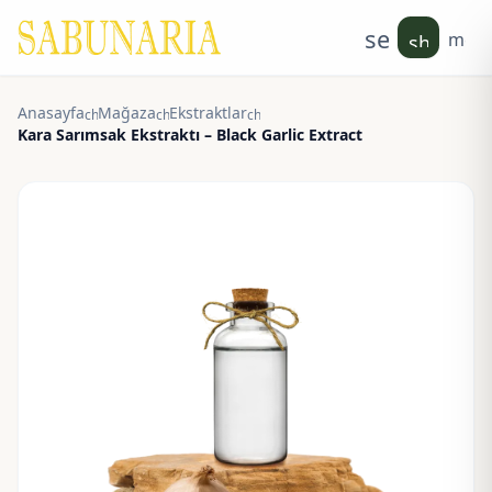
search
men
shoppin
Anasayfa
Mağaza
Ekstraktlar
chevron_right
chevron_right
chevron_right
Kara Sarımsak Ekstraktı – Black Garlic Extract