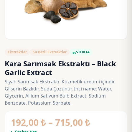
Ekstraktlar
Su Bazlı Ekstraktlar
STOKTA
eco
Kara Sarımsak Ekstraktı – Black
Garlic Extract
Siyah Sarımsak Ekstraktı. Kozmetik üretimi içindir.
Gliserin Bazlıdır. Suda Çözünür. Inci name: Water,
Glycerin, Allium Sativum Bulb Extract, Sodium
Benzoate, Potassium Sorbate.
Fiyat
192,00
₺
–
715,00
₺
Stokta Var