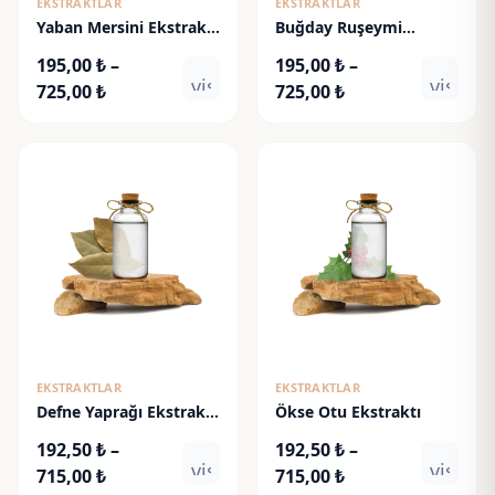
EKSTRAKTLAR
EKSTRAKTLAR
Yaban Mersini Ekstraktı
Buğday Ruşeymi
- Blueberry Extract
Ekstraktı - Wheat Germ
195,00
₺
–
195,00
₺
–
Extract
visibility
visibili
Fiyat
Fiyat
725,00
₺
725,00
₺
aralığı:
aralığı:
195,00 ₺
195,00 ₺
-
-
725,00 ₺
725,00 ₺
EKSTRAKTLAR
EKSTRAKTLAR
Defne Yaprağı Ekstraktı
Ökse Otu Ekstraktı
- Lauris Nobilis Extract
192,50
₺
–
192,50
₺
–
visibility
visibili
Fiyat
Fiyat
715,00
₺
715,00
₺