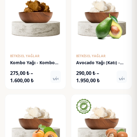
BITKISEL YAĞLAR
BITKISEL YAĞLAR
Kombo Yağı - Kombo
Avocado Yağı (Katı) -
Butter
Avocado Butter
275,00
₺
–
290,00
₺
–
visibility
visibili
Fiyat
Fiyat
1.600,00
₺
1.950,00
₺
aralığı:
aralığı:
275,00 ₺
290,00 ₺
-
-
1.600,00 ₺
1.950,00 ₺