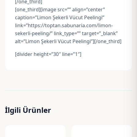
[/one_third]
[one_third][image src=”” align=”center”
caption=”Limon Şekerli Vücut Peelingi”
link=”https://toptan.sabunaria.com/limon-
sekerli-peeling/” link_type=”” target=”_blank”
alt=”Limon Şekerli Vücut Peelingi”][/one_third]
[divider height=”30″ line=”1″]
İlgili Ürünler