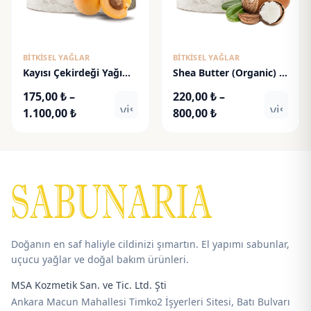
BITKISEL YAĞLAR
BITKISEL YAĞLAR
Kayısı Çekirdeği Yağı
Shea Butter (Organic) -
(Katı) - Apricot Kernel
Karite Yağı (Organik)
175,00
₺
–
220,00
₺
–
Butter
visibility
visibili
Fiyat
Fiyat
1.100,00
₺
800,00
₺
aralığı:
aralığı:
175,00 ₺
220,00 ₺
-
-
1.100,00 ₺
800,00 ₺
Doğanın en saf haliyle cildinizi şımartın. El yapımı sabunlar,
uçucu yağlar ve doğal bakım ürünleri.
MSA Kozmetik San. ve Tic. Ltd. Şti
Ankara Macun Mahallesi Timko2 İşyerleri Sitesi, Batı Bulvarı