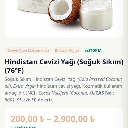
Banyo Topu Malzemeleri
Bitkisel Yağlar
STOKTA
eco
Hindistan Cevizi Yağı (Soğuk Sıkım)
(76°F)
Soğuk Sıkım Hindistan Cevizi Yağı
(Cold Pressed Coconut
oil)
.
Extra virgin
hindistan cevizi yağı. Kozmetik kullanım
amaçlıdır. INCI :
Cocos Nucifera (Coconut) Oil
CAS No
:
8001-31-8
26
°C de erir.
Fiyat
200,00
₺
–
2.900,00
₺
Stokta Var