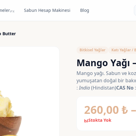
meler
Sabun Hesap Makinesi
Blog
expand_more
 Butter
Bitkisel Yağlar
Katı Yağlar / 
Mango Yağı 
Mango yağı. Sabun ve kozm
yumuşatan doğal bir bakım
:
India
(Hindistan)
CAS No
260,00
₺
Stokta Yok
block