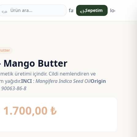
favorite
login
Sepetim
search
shopping_bag
Butter
– Mango Butter
etik üretimi içindir. Cildi nemlendiren ve
 yağıdır.
INCI
:
Mangifera Indica Seed Oil
Origin
:
90063-86-8
Fiyat
–
1.700,00
₺
aralığı:
260,00 ₺