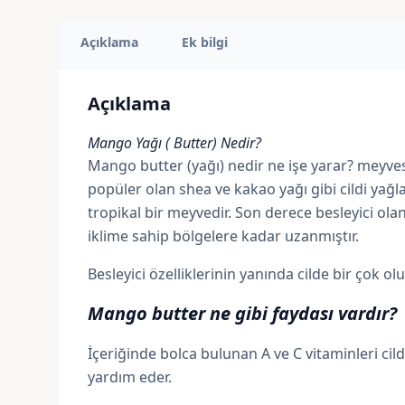
Açıklama
Ek bilgi
Açıklama
Mango Yağı ( Butter) Nedir?
Mango butter (yağı) nedir ne işe yarar?
meyves
popüler olan
shea
ve
kakao
yağı gibi cildi yağ
tropikal bir meyvedir. Son derece besleyici ola
iklime sahip bölgelere kadar uzanmıştır.
Besleyici özelliklerinin yanında cilde bir çok o
Mango butter ne gibi faydası vardır?
İçeriğinde bolca bulunan
A
ve
C
vitaminleri cil
yardım eder.