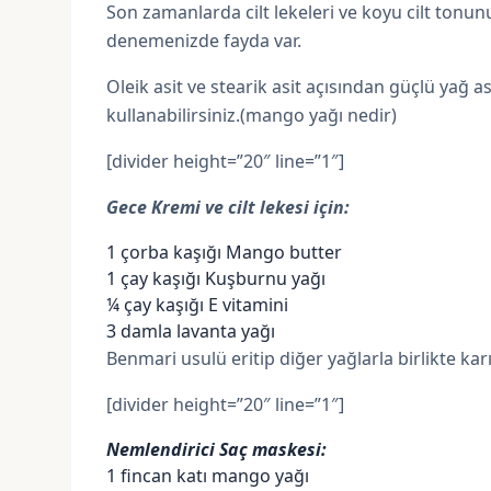
Son zamanlarda cilt lekeleri ve koyu cilt tonun
denemenizde fayda var.
Oleik asit
ve
stearik asit
açısından güçlü yağ as
kullanabilirsiniz.(mango yağı nedir)
[divider height=”20″ line=”1″]
Gece Kremi ve cilt lekesi için:
1 çorba kaşığı Mango butter
1 çay kaşığı
Kuşburnu yağı
¼ çay kaşığı
E vitamini
3 damla
lavanta yağı
Benmari usulü eritip diğer yağlarla birlikte karı
[divider height=”20″ line=”1″]
Nemlendirici Saç maskesi:
1 fincan katı mango yağı