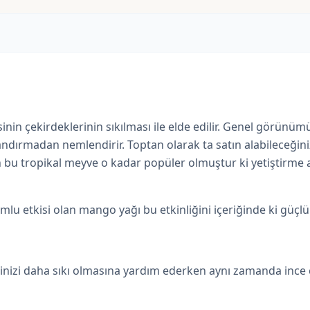
inin çekirdeklerinin
sıkılması ile elde edilir. Genel görünümü
landırmadan nemlendirir. Toptan olarak ta satın alabileceği
n bu tropikal meyve o kadar popüler olmuştur ki yetiştirme a
lumlu etkisi olan mango yağı bu etkinliğini içeriğinde ki güç
dinizi daha sıkı olmasına yardım ederken aynı zamanda ince ç