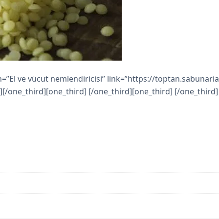
=”El ve vücut nemlendiricisi” link=”https://toptan.sabunaria.
][/one_third][one_third] [/one_third][one_third] [/one_third]