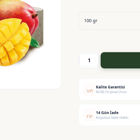
Mango
Yağı
-
Mango
Kalite Garantisi
verified
%100 Orijinal Ürün
Butter
adet
14 Gün İade
replay
Koşulsuz İade Hakkı