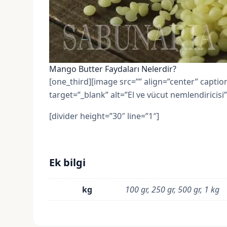
Mango Butter Faydaları Nelerdir?
[one_third][image src=”” align=”center” caption
target=”_blank” alt=”El ve vücut nemlendiricisi”
[divider height=”30″ line=”1″]
Ek bilgi
kg
100 gr, 250 gr, 500 gr, 1 kg