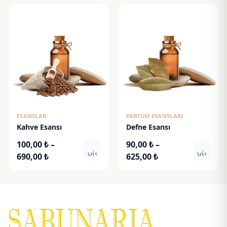
90,00 ₺
90,00 ₺
-
-
625,00 ₺
625,00 ₺
ESANSLAR
PARFÜM ESANSLARI
Kahve Esansı
Defne Esansı
100,00
₺
–
90,00
₺
–
visibility
visibili
Fiyat
Fiyat
690,00
₺
625,00
₺
aralığı:
aralığı:
100,00 ₺
90,00 ₺
-
-
690,00 ₺
625,00 ₺