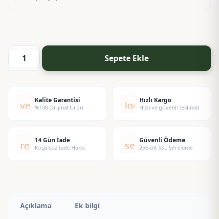
Sepete Ekle
Spa
Termal
Esansı
adet
Kalite Garantisi
Hızlı Kargo
verified
local_shipping
%100 Orijinal Ürün
Hızlı ve güvenli teslimat
14 Gün İade
Güvenli Ödeme
replay
security
Koşulsuz İade Hakkı
256-bit SSL Şifreleme
Açıklama
Ek bilgi