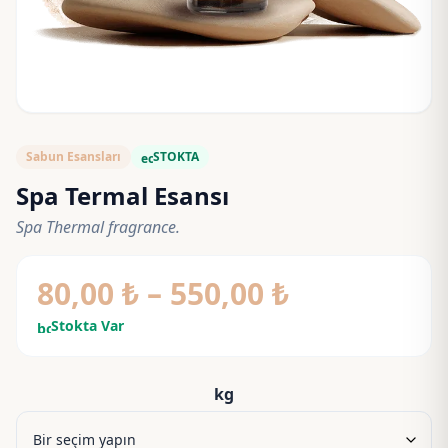
Sabun Esansları
STOKTA
eco
Spa Termal Esansı
Spa Thermal fragrance.
Fiyat
80,00
₺
–
550,00
₺
aralığı:
Stokta Var
bolt
80,00 ₺
-
kg
550,00 ₺