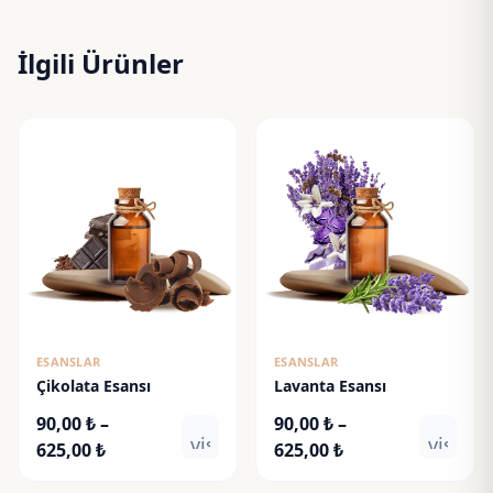
İlgili Ürünler
ESANSLAR
ESANSLAR
Çikolata Esansı
Lavanta Esansı
90,00
₺
–
90,00
₺
–
visibility
visibili
Fiyat
Fiyat
625,00
₺
625,00
₺
aralığı:
aralığı: