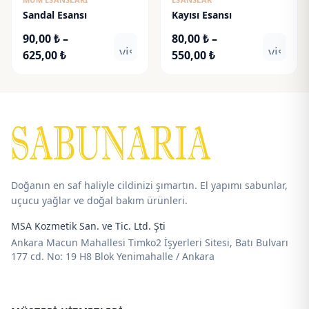
Sandal Esansı
Kayısı Esansı
90,00
₺
–
80,00
₺
–
visibility
visibili
Fiyat
Fiyat
625,00
₺
550,00
₺
aralığı:
aralığı:
90,00 ₺
80,00 ₺
-
-
625,00 ₺
550,00 ₺
Doğanın en saf haliyle cildinizi şımartın. El yapımı sabunlar,
uçucu yağlar ve doğal bakım ürünleri.
MSA Kozmetik San. ve Tic. Ltd. Şti
Ankara Macun Mahallesi Timko2 İşyerleri Sitesi, Batı Bulvarı
177 cd. No: 19 H8 Blok Yenimahalle / Ankara