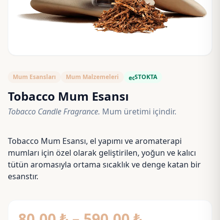
Mum Esansları
Mum Malzemeleri
STOKTA
eco
Tobacco Mum Esansı
Tobacco Candle Fragrance.
Mum üretimi içindir.
Tobacco Mum Esansı, el yapımı ve aromaterapi
mumları için özel olarak geliştirilen, yoğun ve kalıcı
tütün aromasıyla ortama sıcaklık ve denge katan bir
esanstır.
Fiyat
80,00
₺
–
590,00
₺