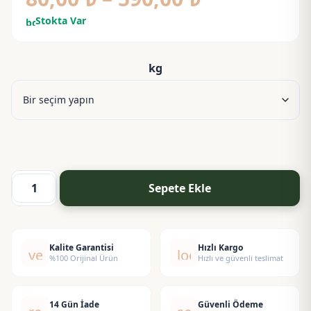
aralığı:
Stokta Var
bolt
80,00 ₺
-
kg
590,00 ₺
Sepete Ekle
Tobacco
Mum
Esansı
adet
Kalite Garantisi
Hızlı Kargo
verified
local_shipping
%100 Orijinal Ürün
Hızlı ve güvenli teslimat
14 Gün İade
Güvenli Ödeme