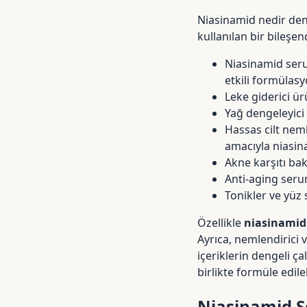
Niasinamid nedir deni
kullanılan bir bileşend
Niasinamid seru
etkili formülasy
Leke giderici ür
Yağ dengeleyici
Hassas cilt neml
amacıyla niasinam
Akne karşıtı ba
Anti-aging seru
Tonikler ve yüz 
Özellikle
niasinamid
Ayrıca, nemlendirici v
içeriklerin dengeli ça
birlikte formüle edile
Niasinamid S