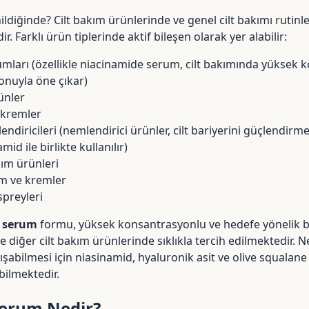
ldiğinde? Cilt bakım ürünlerinde ve genel cilt bakımı rutinl
ir. Farklı ürün tiplerinde aktif bileşen olarak yer alabilir:
mları (özellikle niacinamide serum, cilt bakımında yüksek 
onuyla öne çıkar)
ünler
 kremler
endiricileri (nemlendirici ürünler, cilt bariyerini güçlendi
id ile birlikte kullanılır)
kım ürünleri
m ve kremler
spreyleri
 serum
formu, yüksek konsantrasyonlu ve hedefe yönelik 
e diğer cilt bakım ürünlerinde sıklıkla tercih edilmektedir. N
lışabilmesi için niasinamid,
hyaluronik asit
ve
olive squalane
bilmektedir.
erum Nedir?