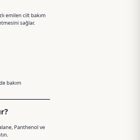
lı emilen cilt bakım
etmesini sağlar.
vde bakım
ır?
alane
,
Panthenol
ve
tın.