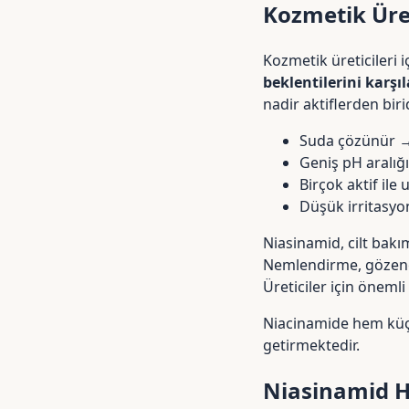
Kozmetik Üre
Kozmetik üreticileri
beklentilerini karş
nadir aktiflerden birid
Suda çözünür →
Geniş pH aralığ
Birçok aktif il
Düşük irritasyon
Niasinamid, cilt bakı
Nemlendirme, gözenek 
Üreticiler için önemli
Niacinamide hem küçü
getirmektedir.
Niasinamid H