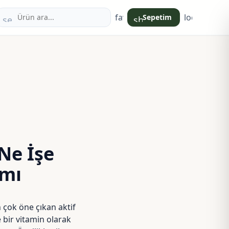
favorite
login
Sepetim
search
shopping_bag
Ne İşe
ımı
 çok öne çıkan aktif
 bir vitamin olarak