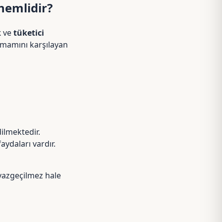
nemlidir?
k
ve
tüketici
tamamını karşılayan
ilmektedir.
aydaları vardır.
vazgeçilmez hale