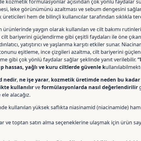
de kozmetik formülasyonlar açısından çok yönlü faydalar suna
rmesi, leke görünümünü azaltması ve sebum dengesini sağl
reticileri hem de bilinçli kullanıcılar tarafından sıklıkla ter
m ürünlerinde yaygın olarak kullanılan ve cilt bakımı rutinl
cilt bariyerini güçlendirme gibi çeşitli faydaları ile öne çıkan
ınlatıcı, yatıştırıcı ve yaşlanma karşıtı etkiler sunar. Niacin
 tonunu eşitleme, ince çizgileri azaltma, cilt bariyerini güçl
 gibi çok yönlü faydalar sağlar şeklinde yanıt verilebilir.
“
up hassas, yağlı ve kuru ciltlerde güvenle k
ullanılabilmekt
d nedir
,
ne işe yarar
,
kozmetik üretimde neden bu kadar
kte kullanılır
ve
formülasyonlarda nasıl değerlendirilir
g
e ele alacağız.
de kullanılan yüksek saflıkta
niasinamid (niacinamide) ha
ar ve toptan satın alma seçeneklerine ulaşmak için ürün say