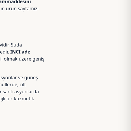
hammaddesini
çin ürün sayfamızı
vidir. Suda
edir.
INCI adı:
hil olmak üzere geniş
losyonlar ve güneş
üllerde, cilt
konsantrasyonlarda
jlı bir kozmetik