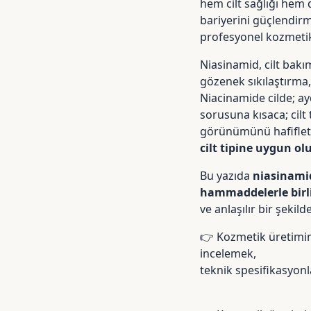
hem cilt sağlığı hem 
bariyerini güçlendi
profesyonel kozmetik ü
Niasinamid, cilt bakı
gözenek sıkılaştırma, 
Niacinamide cilde; ayd
sorusuna kısaca; cilt
görünümünü hafifletme
cilt tipine uygun ol
Bu yazıda
niasinami
hammaddelerle birli
ve anlaşılır bir şekild
👉 Kozmetik üretimin
incelemek,
teknik spesifikasyonl