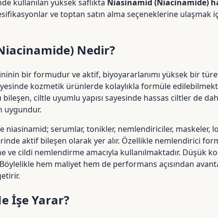
de kullanılan yüksek saflıkta
Niasinamid (Niacinamide) 
esifikasyonlar ve toptan satın alma seçeneklerine ulaşmak i
Niacinamide) Nedir?
ninin bir formudur ve aktif, biyoyararlanımı yüksek bir türe
ayesinde kozmetik ürünlerde kolaylıkla formüle edilebilmekt
 bileşen, ciltle uyumlu yapısı sayesinde hassas ciltler de da
çin uygundur.
e niasinamid; serumlar, tonikler, nemlendiriciler, maskeler, 
nde aktif bileşen olarak yer alır. Özellikle nemlendirici form
me ve cildi nemlendirme amacıyla kullanılmaktadır. Düşük 
r. Böylelikle hem maliyet hem de performans açısından avanta
tirir.
e İşe Yarar?