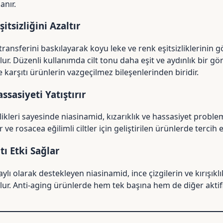
nır.
itsizliğini Azaltır
transferini baskılayarak koyu leke ve renk eşitsizliklerini
ur. Düzenli kullanımda cilt tonu daha eşit ve aydınlık bir g
e karşıtı ürünlerin vazgeçilmez bileşenlerinden biridir.
assasiyeti Yatıştırır
ikleri sayesinde niasinamid, kızarıklık ve hassasiyet problemle
r ve rosacea eğilimli ciltler için geliştirilen ürünlerde tercih 
tı Etki Sağlar
aylı olarak destekleyen niasinamid, ince çizgilerin ve kırışı
ur. Anti-aging ürünlerde hem tek başına hem de diğer aktifle