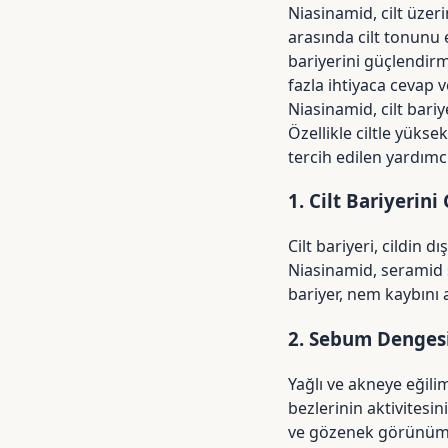
Niasinamid, cilt üzeri
arasında cilt tonunu 
bariyerini güçlendirm
fazla ihtiyaca cevap 
Niasinamid, cilt bari
Özellikle ciltle yük
tercih edilen yardımcı
1. Cilt Bariyerini
Cilt bariyeri, cildin
Niasinamid, seramid s
bariyer, nem kaybını a
2. Sebum Dengesi
Yağlı ve akneye eğili
bezlerinin aktivitesi
ve gözenek görünümün