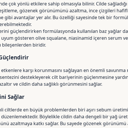
nde çok yönlü etkilere sahip olmasıyla bilinir. Cilde sağladığı
eşitleme, gözenek görünümünü azaltma, ince çizgileri hafifl
e gibi avantajlar yer alır. Bu özelliği sayesinde tek bir form
verebilmektedir.
yerini güçlendirirken formülasyonda kullanılan baz yağlar da 
sek uyum gösteren
olive squalane
, niasinamid içeren serum v
 bileşenlerden biridir.
 Güçlendirir
 dış etkenlere karşı korunmasını sağlayan en önemli savunma
entezini destekleyerek cilt bariyerinin güçlenmesine yardım
zaltır ve cildin daha sağlıklı görünmesini sağlar.
ni Sağlar
mli ciltlerde en büyük problemlerden biri aşırı sebum üretimi
ni düzenlemektedir. Böylelikle cildin daha dengeli bir yağ ür
ü azaltmaya katkı sağlar. Bu sayede gözenek görünümü aza