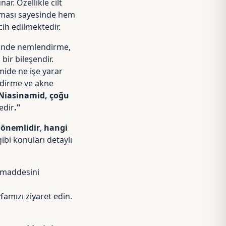
r. Özellikle cilt
aması sayesinde hem
cih edilmektedir.
erinde nemlendirme,
 bir bileşendir.
amide ne işe yarar
endirme ve akne
Niasinamid, çoğu
edir
.”
 önemlidir
,
hangi
ibi konuları detaylı
mmaddesini
famızı ziyaret edin.