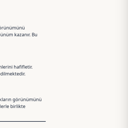
n görünümünü
örünüm kazanır. Bu
rini hafifletir.
edilmektedir.
klıkların görünümünü
rle birlikte