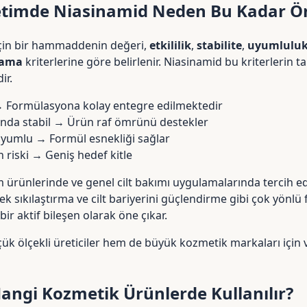
timde Niasinamid Neden Bu Kadar Ö
 için bir hammaddenin değeri,
etkililik
,
stabilite
,
uyumlulu
ılama
kriterlerine göre belirlenir. Niasinamid bu kriterlerin 
ir.
 Formülasyona kolay entegre edilmektedir
ında stabil → Ürün raf ömrünü destekler
e uyumlu → Formül esnekliği sağlar
 riski → Geniş hedef kitle
m ürünlerinde ve genel cilt bakımı uygulamalarında tercih ed
sıkılaştırma ve cilt bariyerini güçlendirme gibi çok yönlü f
 bir aktif bileşen olarak öne çıkar.
k ölçekli üreticiler hem de büyük kozmetik markaları için 
angi Kozmetik Ürünlerde Kullanılır?