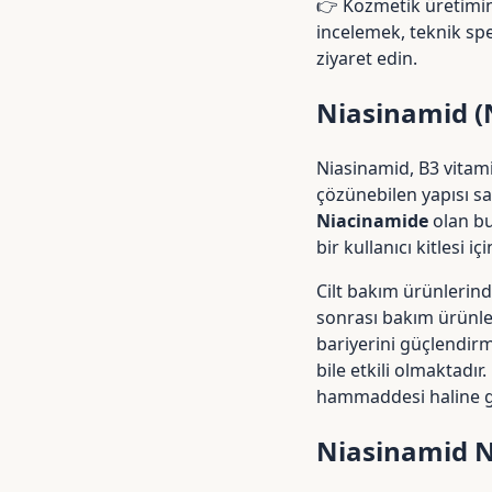
👉 Kozmetik üretimin
incelemek, teknik sp
ziyaret edin.
Niasinamid (
Niasinamid, B3 vitami
çözünebilen yapısı s
Niacinamide
olan bu
bir kullanıcı kitlesi i
Cilt bakım ürünlerind
sonrası bakım ürünleri
bariyerini güçlendir
bile etkili olmaktadı
hammaddesi haline ge
Niasinamid N