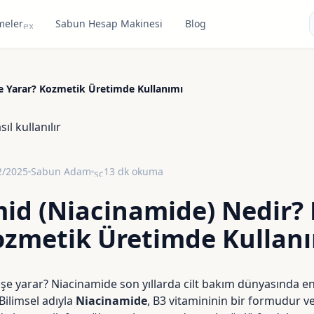
meler
Sabun Hesap Makinesi
Blog
expand_more
e Yarar? Kozmetik Üretimde Kullanımı
2/2025
Sabun Adam
13 dk okuma
schedule
id (Niacinamide) Nedir? 
ozmetik Üretimde Kullan
işe yarar? Niacinamide son yıllarda cilt bakım dünyasında en
 Bilimsel adıyla
Niacinamide
, B3 vitamininin bir formudur ve