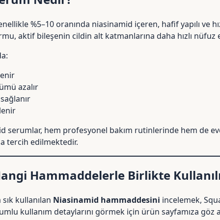
ellikle %5–10 oranında niasinamid içeren, hafif yapılı ve hız
mu, aktif bileşenin cildin alt katmanlarına daha hızlı nüfuz 
da:
enir
ümü azalır
sağlanır
lenir
id serumlar, hem profesyonel bakım rutinlerinde hem de e
 tercih edilmektedir.
angi Hammaddelerle Birlikte Kullanıl
sık kullanılan
Niasinamid hammaddesini
incelemek,
Squ
yumlu kullanım detaylarını görmek için ürün sayfamıza göz a