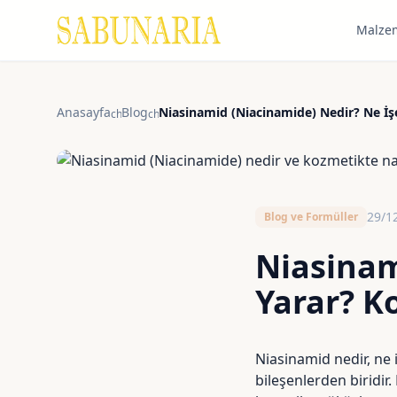
Malze
Anasayfa
Blog
Niasinamid (Niacinamide) Nedir? Ne İş
chevron_right
chevron_right
29/1
Blog ve Formüller
Niasinam
Yarar? K
Niasinamid nedir, ne 
bileşenlerden biridir.