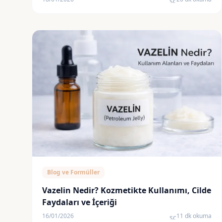
schedule
Blog ve Formüller
Vazelin Nedir? Kozmetikte Kullanımı, Cilde
Faydaları ve İçeriği
16/01/2026
11 dk okuma
schedule