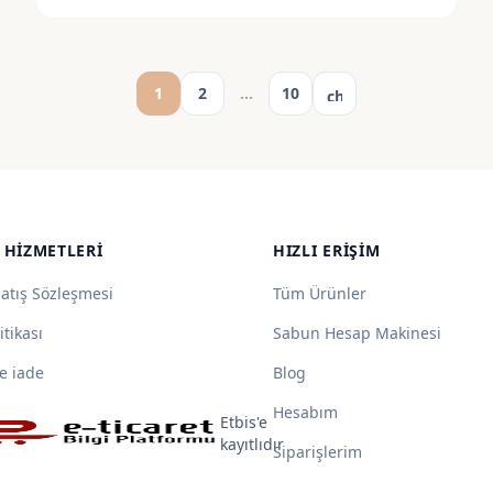
Yazı
1
2
…
10
chevron_right
sayfalaması
 HIZMETLERI
HIZLI ERIŞIM
Satış Sözleşmesi
Tüm Ürünler
itikası
Sabun Hesap Makinesi
e iade
Blog
Hesabım
Etbis'e
kayıtlıdır
Siparişlerim