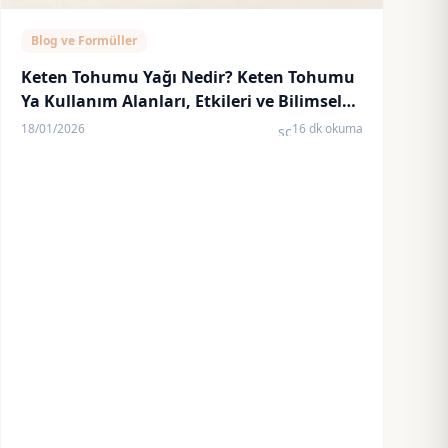
Blog ve Formüller
Keten Tohumu Yağı Nedir? Keten Tohumu
Ya Kullanım Alanları, Etkileri ve Bilimsel
Yaklaşım
18/01/2026
16 dk okuma
schedule