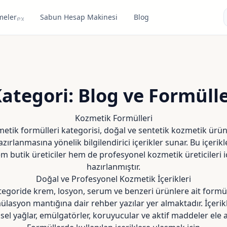
meler
Sabun Hesap Makinesi
Blog
expand_more
ategori:
Blog ve Formüll
Kozmetik Formülleri
etik formülleri kategorisi, doğal ve sentetik kozmetik ürün
azırlanmasına yönelik bilgilendirici içerikler sunar. Bu içerikle
m butik üreticiler hem de profesyonel kozmetik üreticileri i
hazırlanmıştır.
Doğal ve Profesyonel Kozmetik İçerikleri
tegoride krem, losyon, serum ve benzeri ürünlere ait formüll
ülasyon mantığına dair rehber yazılar yer almaktadır. İçerik
isel yağlar, emülgatörler, koruyucular ve aktif maddeler ele al