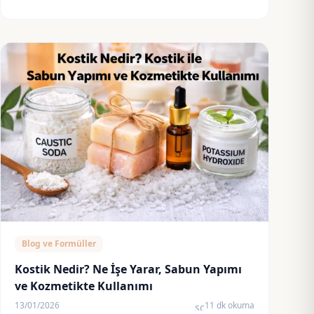
Blog ve Formüller
Kostik Nedir? Ne İşe Yarar, Sabun Yapımı
ve Kozmetikte Kullanımı
13/01/2026
11 dk okuma
schedule