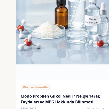
Blog ve Formüller
Mono Propilen Glikol Nedir? Ne İşe Yarar,
Faydaları ve MPG Hakkında Bilinmesi
Gerekenler
18/01/2026
20 dk okuma