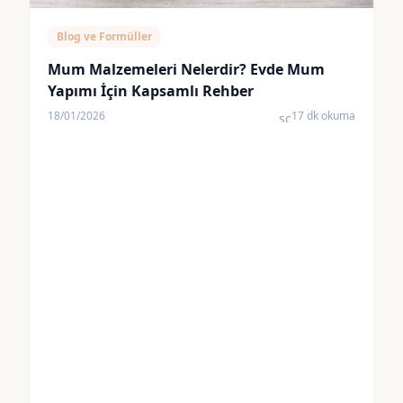
Blog ve Formüller
Mum Malzemeleri Nelerdir? Evde Mum
Yapımı İçin Kapsamlı Rehber
18/01/2026
17 dk okuma
schedule