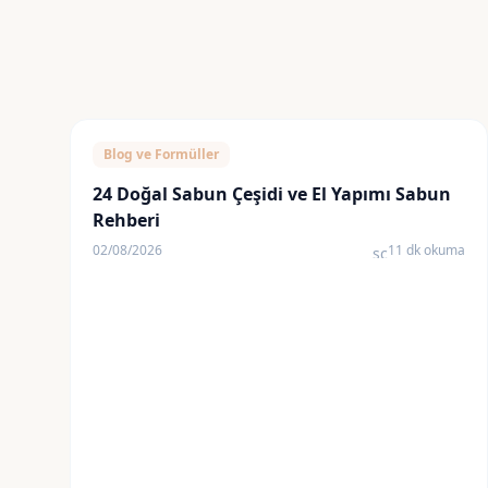
Blog ve Formüller
24 Doğal Sabun Çeşidi ve El Yapımı Sabun
Rehberi
02/08/2026
11 dk okuma
schedule