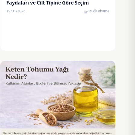
Faydaları ve Cilt Tipine Göre Seçim
19/01/2026
19 dk okuma
schedule