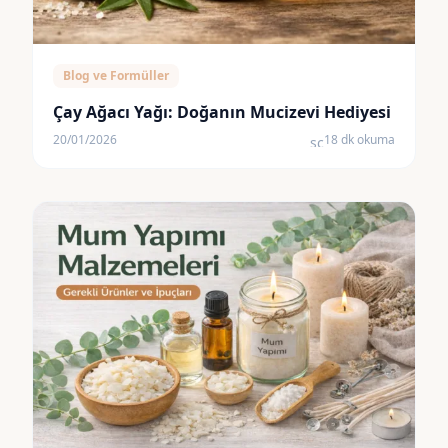
Blog ve Formüller
Çay Ağacı Yağı: Doğanın Mucizevi Hediyesi
20/01/2026
18 dk okuma
schedule