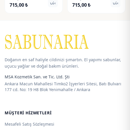
visibility
visibili
Fiyat
Fiyat
715,00
₺
715,00
₺
aralığı:
aralığı:
192,00 ₺
192,50 ₺
-
-
715,00 ₺
715,00 ₺
Doğanın en saf haliyle cildinizi şımartın. El yapımı sabunlar,
uçucu yağlar ve doğal bakım ürünleri.
MSA Kozmetik San. ve Tic. Ltd. Şti
Ankara Macun Mahallesi Timko2 İşyerleri Sitesi, Batı Bulvarı
177 cd. No: 19 H8 Blok Yenimahalle / Ankara
MÜŞTERI HIZMETLERI
Mesafeli Satış Sözleşmesi