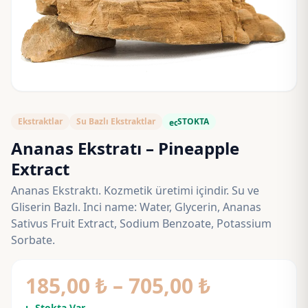
Ekstraktlar
Su Bazlı Ekstraktlar
STOKTA
eco
Ananas Ekstratı – Pineapple
Extract
Ananas Ekstraktı. Kozmetik üretimi içindir. Su ve
Gliserin Bazlı. Inci name: Water, Glycerin, Ananas
Sativus Fruit Extract, Sodium Benzoate, Potassium
Sorbate.
Fiyat
185,00
₺
–
705,00
₺
Stokta Var