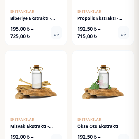
EKSTRAKTLAR
EKSTRAKTLAR
Biberiye Ekstraktı -
Propolis Ekstraktı -
Rosemary Extract
Propolis Extract
195,00
₺
–
192,50
₺
–
visibility
visibili
Fiyat
Fiyat
725,00
₺
715,00
₺
aralığı:
aralığı:
195,00 ₺
192,50 ₺
-
-
725,00 ₺
715,00 ₺
EKSTRAKTLAR
EKSTRAKTLAR
Misvak Ekstraktı -
Ökse Otu Ekstraktı
Miswak Extract
192,00
₺
–
192,50
₺
–