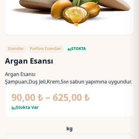
Esanslar
Parfüm Esansları
STOKTA
eco
Argan Esansı
Argan Esansı
Şampuan,Duş Jeli,Krem,Sıvı sabun yapımına uygundur.
Fiyat
90,00
₺
–
625,00
₺
aralığı:
Stokta Var
bolt
90,00 ₺
-
kg