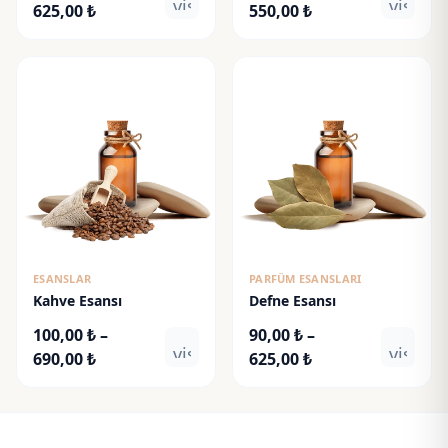
visibility
visibili
Fiyat
Fiyat
625,00
₺
550,00
₺
aralığı:
aralığı:
90,00 ₺
80,00 ₺
-
-
625,00 ₺
550,00 ₺
ESANSLAR
PARFÜM ESANSLARI
Kahve Esansı
Defne Esansı
100,00
₺
–
90,00
₺
–
visibility
visibili
Fiyat
Fiyat
690,00
₺
625,00
₺
aralığı:
aralığı:
100,00 ₺
90,00 ₺
-
-