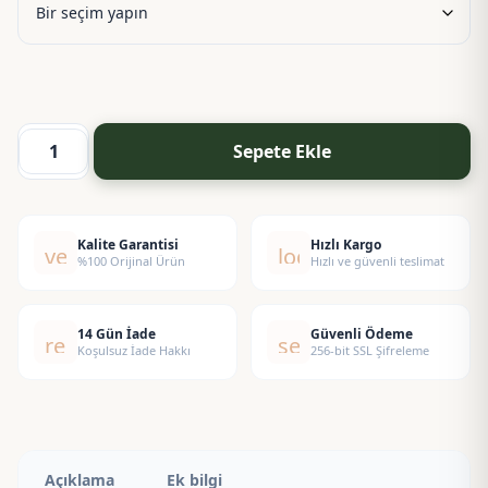
625,00 ₺
Sepete Ekle
Argan
Esansı
adet
Kalite Garantisi
Hızlı Kargo
verified
local_shipping
%100 Orijinal Ürün
Hızlı ve güvenli teslimat
14 Gün İade
Güvenli Ödeme
replay
security
Koşulsuz İade Hakkı
256-bit SSL Şifreleme
Açıklama
Ek bilgi