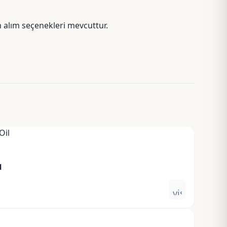
n alım seçenekleri mevcuttur.
l
visibility