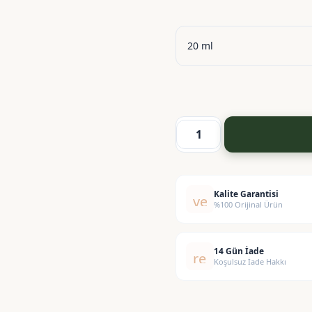
Avokado
Yağı
-
Avocado
Kalite Garantisi
verified
%100 Orijinal Ürün
Oil
adet
14 Gün İade
replay
Koşulsuz İade Hakkı