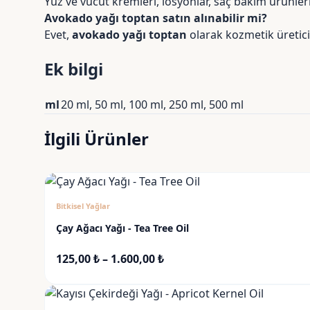
Yüz ve vücut kremleri, losyonlar, saç bakım ürünler
Avokado yağı toptan satın alınabilir mi?
Evet,
avokado yağı toptan
olarak kozmetik üretici
Ek bilgi
ml
20 ml, 50 ml, 100 ml, 250 ml, 500 ml
İlgili Ürünler
Bitkisel Yağlar
Çay Ağacı Yağı - Tea Tree Oil
Fiyat
125,00
₺
–
1.600,00
₺
aralığı:
125,00 ₺
-