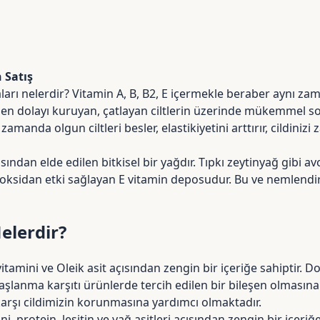
 Satış
daları nelerdir? Vitamin A, B, B2, E içermekle beraber aynı z
lerden dolayı kuruyan, çatlayan ciltlerin üzerinde mükemmel 
ı zamanda olgun ciltleri besler, elastikiyetini arttırır, cildin
ndan elde edilen bitkisel bir yağdır. Tıpkı zeytinyağ gibi a
ksidan etki sağlayan E vitamin deposudur. Bu ve nemlendirici
elerdir?
tamini ve Oleik asit açısından zengin bir içeriğe sahiptir. Dol
şlanma karşıtı ürünlerde tercih edilen bir bileşen olmasın
arşı cildimizin korunmasına yardımcı olmaktadır.
i, protein, lesitin ve yağ asitleri açısından zengin bir içeriğe