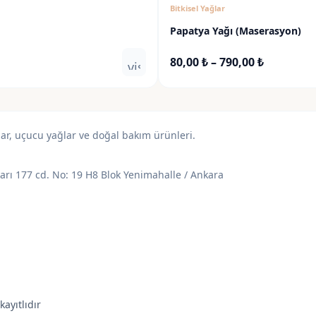
Bitkisel Yağlar
875,00 ₺
Papatya Yağı (Maserasyon)
Fiyat
80,00
₺
–
790,00
₺
visibility
aralığı:
80,00 ₺
-
790,00 ₺
lar, uçucu yağlar ve doğal bakım ürünleri.
varı 177 cd. No: 19 H8 Blok Yenimahalle / Ankara
kayıtlıdır