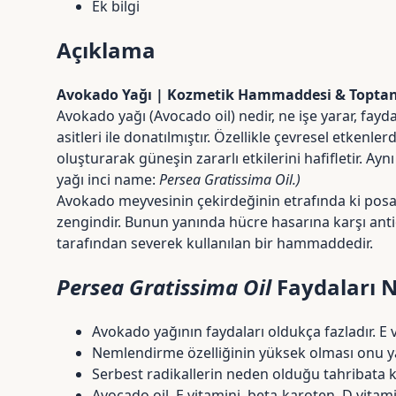
Ek bilgi
Açıklama
Avokado Yağı | Kozmetik Hammaddesi & Toptan
Avokado yağı (Avocado oil) nedir, ne işe yarar, fay
asitleri ile donatılmıştır. Özellikle çevresel etken
oluşturarak güneşin zararlı etkilerini hafifletir. Ayn
yağı inci name:
Persea Gratissima Oil.)
Avokado meyvesinin çekirdeğinin etrafında ki posası
zengindir. Bunun yanında hücre hasarına karşı antio
tarafından severek kullanılan bir hammaddedir.
Persea Gratissima Oil
Faydaları N
Avokado yağının faydaları oldukça fazladır. E vi
Nemlendirme özelliğinin yüksek olması onu ya
Serbest radikallerin neden olduğu tahribata k
Avocado oil,
E vitamini
, beta-karoten, D vitamin