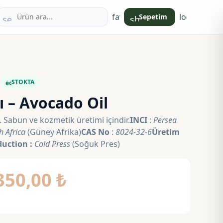
favorite
login
Sepetim
search
shopping_bag
STOKTA
eco
 – Avocado Oil
. Sabun ve kozmetik üretimi içindir.
INCI
:
Persea
h Africa
(Güney Afrika)
CAS No
:
8024-32-6
Üretim
duction :
Cold Press
(Soğuk Pres)
Fiyat
350,00
₺
aralığı:
85,00 ₺