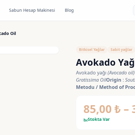
Sabun Hesap Makinesi
Blog
xpand_more
cado Oil
Bitkisel Yağlar
Sabit yağlar
Avokado Yağı
Avokado yağı
(Avocado oil)
Gratissima Oil
Origin
:
Sout
Metodu / Method of Pro
85,00
₺
–
Stokta Var
bolt