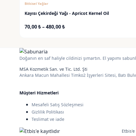
Bitkisel Yağlar
1.600,00 ₺
Kayısı Çekirdeği Yağı - Apricot Kernel Oil
Fiyat
70,00
₺
–
480,00
₺
aralığı:
70,00 ₺
-
480,00 ₺
Doğanın en saf haliyle cildinizi şımartın. El yapımı sabun
MSA Kozmetik San. ve Tic. Ltd. Şti
Ankara Macun Mahallesi Timko2 İşyerleri Sitesi, Batı Bul
Müşteri Hizmetleri
Mesafeli Satış Sözleşmesi
Gizlilik Politikası
Teslimat ve iade
Etbis'e 