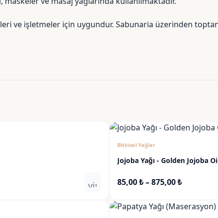
i, maskeler ve masaj yağlarında kullanılmaktadır.
leri ve işletmeler için uygundur. Sabunaria üzerinden topta
Bitkisel Yağlar
Jojoba Yağı - Golden Jojoba Oi
Fiyat
85,00
₺
–
875,00
₺
visibility
aralığı:
85,00 ₺
-