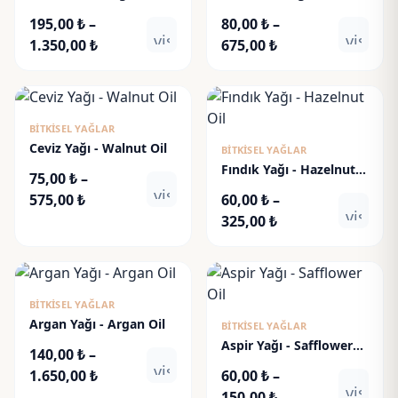
Çözünür)
Aloevera Oil
195,00
₺
–
80,00
₺
–
visibility
visibili
Fiyat
Fiyat
1.350,00
₺
675,00
₺
aralığı:
aralığı:
195,00 ₺
80,00 ₺
-
-
1.350,00 ₺
675,00 ₺
BITKISEL YAĞLAR
Ceviz Yağı - Walnut Oil
BITKISEL YAĞLAR
Fındık Yağı - Hazelnut
75,00
₺
–
Oil
visibility
Fiyat
575,00
₺
60,00
₺
–
visibili
aralığı:
Fiyat
325,00
₺
75,00 ₺
aralığı:
-
60,00 ₺
575,00 ₺
-
325,00 ₺
BITKISEL YAĞLAR
Argan Yağı - Argan Oil
BITKISEL YAĞLAR
Aspir Yağı - Safflower
140,00
₺
–
Oil
visibility
Fiyat
1.650,00
₺
60,00
₺
–
visibili
aralığı:
Fiyat
150,00
₺