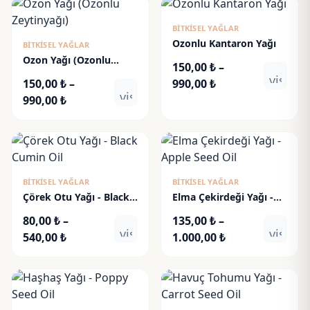
-
-
775,00 ₺
720,00 ₺
BITKISEL YAĞLAR
Ozonlu Kantaron Yağı
BITKISEL YAĞLAR
Ozon Yağı (Ozonlu
150,00
₺
–
Zeytinyağı)
visibili
Fiyat
150,00
₺
–
990,00
₺
visibility
Fiyat
aralığı:
990,00
₺
aralığı:
150,00 ₺
150,00 ₺
-
-
990,00 ₺
990,00 ₺
BITKISEL YAĞLAR
BITKISEL YAĞLAR
Çörek Otu Yağı - Black
Elma Çekirdeği Yağı -
Cumin Oil
Apple Seed Oil
80,00
₺
–
135,00
₺
–
visibility
visibili
Fiyat
Fiyat
540,00
₺
1.000,00
₺
aralığı:
aralığı:
80,00 ₺
135,00 ₺
-
-
540,00 ₺
1.000,00 ₺