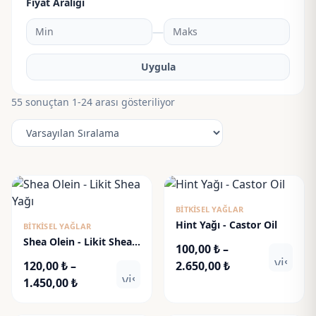
Fiyat Aralığı
—
Uygula
55 sonuçtan 1-24 arası gösteriliyor
BITKISEL YAĞLAR
Hint Yağı - Castor Oil
BITKISEL YAĞLAR
Shea Olein - Likit Shea
100,00
₺
–
Yağı
visibili
Fiyat
120,00
₺
–
2.650,00
₺
visibility
Fiyat
aralığı:
1.450,00
₺
aralığı:
100,00 ₺