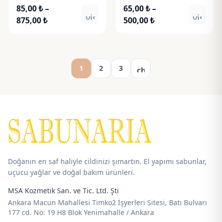
Jojoba Oil
John's Wort Oil
85,00
₺
–
65,00
₺
–
visibility
visibili
Fiyat
Fiyat
875,00
₺
500,00
₺
aralığı:
aralığı:
85,00 ₺
65,00 ₺
-
-
875,00 ₺
500,00 ₺
1
2
3
chevron_right
Doğanın en saf haliyle cildinizi şımartın. El yapımı sabunlar,
uçucu yağlar ve doğal bakım ürünleri.
MSA Kozmetik San. ve Tic. Ltd. Şti
Ankara Macun Mahallesi Timko2 İşyerleri Sitesi, Batı Bulvarı
177 cd. No: 19 H8 Blok Yenimahalle / Ankara