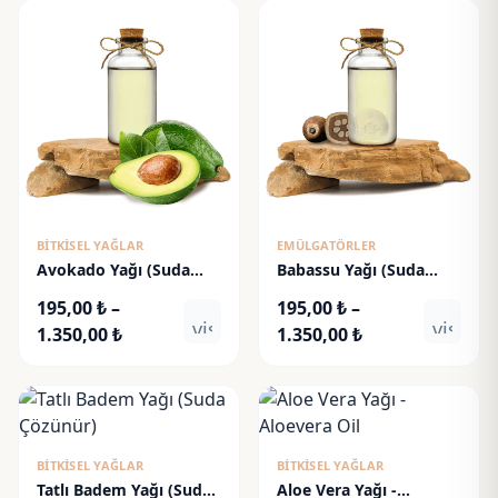
120,00 ₺
-
-
2.650,00 ₺
1.450,00 ₺
BITKISEL YAĞLAR
EMÜLGATÖRLER
Avokado Yağı (Suda
Babassu Yağı (Suda
Çözünür)
Çözünür)
195,00
₺
–
195,00
₺
–
visibility
visibili
Fiyat
Fiyat
1.350,00
₺
1.350,00
₺
aralığı:
aralığı:
195,00 ₺
195,00 ₺
-
-
1.350,00 ₺
1.350,00 ₺
BITKISEL YAĞLAR
BITKISEL YAĞLAR
Tatlı Badem Yağı (Suda
Aloe Vera Yağı -