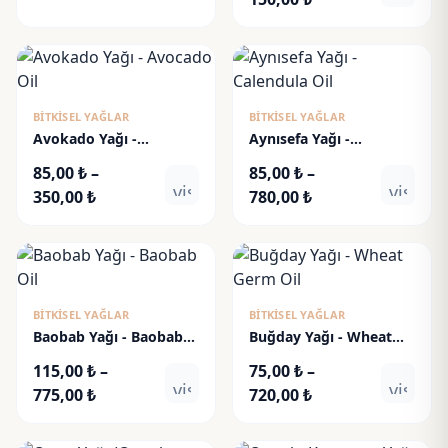
140,00 ₺
aralığı:
-
60,00 ₺
1.650,00 ₺
-
150,00 ₺
BITKISEL YAĞLAR
BITKISEL YAĞLAR
Avokado Yağı -
Aynısefa Yağı -
Avocado Oil
Calendula Oil
85,00
₺
–
85,00
₺
–
visibility
visibili
Fiyat
Fiyat
350,00
₺
780,00
₺
aralığı:
aralığı:
85,00 ₺
85,00 ₺
-
-
350,00 ₺
780,00 ₺
BITKISEL YAĞLAR
BITKISEL YAĞLAR
Baobab Yağı - Baobab
Buğday Yağı - Wheat
Oil
Germ Oil
115,00
₺
–
75,00
₺
–
visibility
visibili
Fiyat
Fiyat
775,00
₺
720,00
₺
aralığı:
aralığı:
115,00 ₺
75,00 ₺