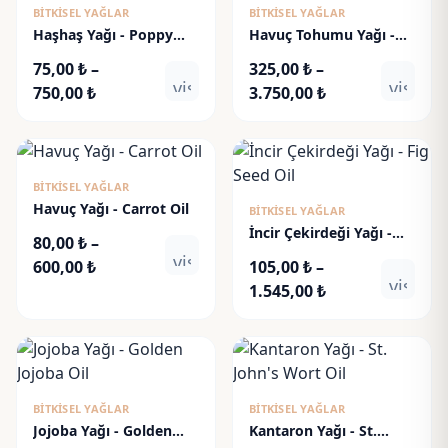
BITKISEL YAĞLAR
BITKISEL YAĞLAR
Haşhaş Yağı - Poppy
Havuç Tohumu Yağı -
Seed Oil
Carrot Seed Oil
75,00
₺
–
325,00
₺
–
visibility
visibili
Fiyat
Fiyat
750,00
₺
3.750,00
₺
aralığı:
aralığı:
75,00 ₺
325,00 ₺
-
-
750,00 ₺
3.750,00 ₺
BITKISEL YAĞLAR
Havuç Yağı - Carrot Oil
BITKISEL YAĞLAR
İncir Çekirdeği Yağı -
80,00
₺
–
Fig Seed Oil
visibility
Fiyat
600,00
₺
105,00
₺
–
visibili
aralığı:
Fiyat
1.545,00
₺
80,00 ₺
aralığı:
-
105,00 ₺
600,00 ₺
-
1.545,00 ₺
BITKISEL YAĞLAR
BITKISEL YAĞLAR
Jojoba Yağı - Golden
Kantaron Yağı - St.