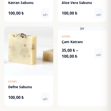
Katran Sabunu
Aloe Vera Sabunu
100,00
₺
100,00
₺
visibility
visibili
image
GENEL
Çam Katranı
35,00
₺
–
visibili
Fiyat
100,00
₺
aralığı:
35,00 ₺
-
100,00 ₺
GENEL
Defne Sabunu
100,00
₺
visibility