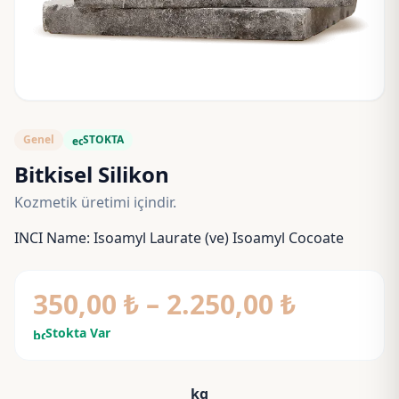
Genel
STOKTA
eco
Bitkisel Silikon
Kozmetik üretimi içindir.
INCI Name: Isoamyl Laurate (ve) Isoamyl Cocoate
Fiyat
350,00
₺
–
2.250,00
₺
aralığı:
Stokta Var
bolt
350,00 
kg