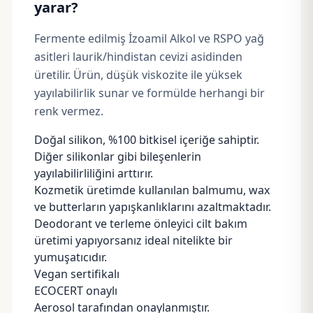
yarar?
Fermente edilmiş İzoamil Alkol ve
RSPO
yağ
asitleri laurik/
hindistan cevizi
asidinden
üretilir. Ürün, düşük viskozite ile yüksek
yayılabilirlik sunar ve formülde herhangi bir
renk vermez.
Doğal silikon, %100 bitkisel içeriğe sahiptir.
Diğer silikonlar gibi bileşenlerin
yayılabilirliliğini arttırır.
Kozmetik üretimde kullanılan
balmumu
, wax
ve
butterların
yapışkanlıklarını azaltmaktadır.
Deodorant ve terleme önleyici cilt bakım
üretimi yapıyorsanız ideal nitelikte bir
yumuşatıcıdır.
Vegan
sertifikalı
ECOCERT
onaylı
Aerosol tarafından onaylanmıştır.