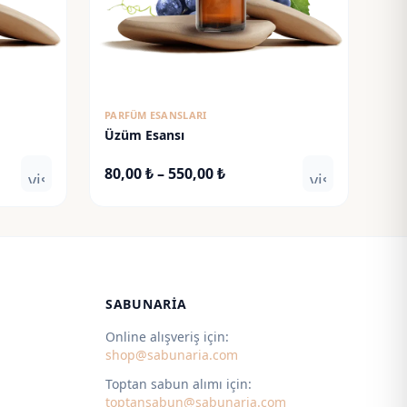
PARFÜM ESANSLARI
Üzüm Esansı
Fiyat
80,00
₺
–
550,00
₺
visibility
visibility
aralığı:
80,00 ₺
-
550,00 ₺
SABUNARIA
Online alışveriş için:
shop@sabunaria.com
Toptan sabun alımı için:
toptansabun@sabunaria.com