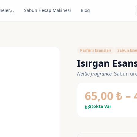
meler
Sabun Hesap Makinesi
Blog
expand_more
Parfüm Esansları
Sabun Esan
Isırgan Esans
Nettle fragrance.
Sabun üret
65,00
₺
–
Stokta Var
bolt