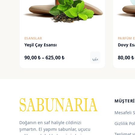
ESANSLAR
PARFÜM E
Yeşil Çay Esansı
Dovy Es
Fiyat
90,00
₺
–
625,00
₺
80,00
₺
visibility
aralığı:
90,00 ₺
-
625,00 ₺
MÜŞTERI
Mesafeli 
Doğanın en saf haliyle cildinizi
Gizlilik Pol
şımartın. El yapımı sabunlar, uçucu
Teslimat v