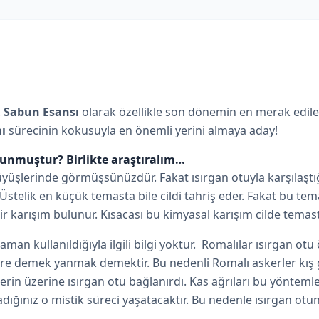
.
Sabun Esansı
olarak özellikle son dönemin en merak edile
ı
sürecinin kokusuyla en önemli yerini almaya aday!
ulunmuştur?
Birlikte araştıralım…
rüyüşlerinde görmüşsünüzdür. Fakat ısırgan otuyla karşılaşt
 Üstelik en küçük temasta bile cildi tahriş eder. Fakat bu te
 karışım bulunur. Kısacası bu kimyasal karışım cilde temasta
 kullanıldığıyla ilgili bilgi yoktur. Romalılar ısırgan otu öze
ere demek yanmak demektir. Bu nedenli Romalı askerler kış gü
in üzerine ısırgan otu bağlanırdı. Kas ağrıları bu yöntemle 
dığınız o mistik süreci yaşatacaktır. Bu nedenle ısırgan otu