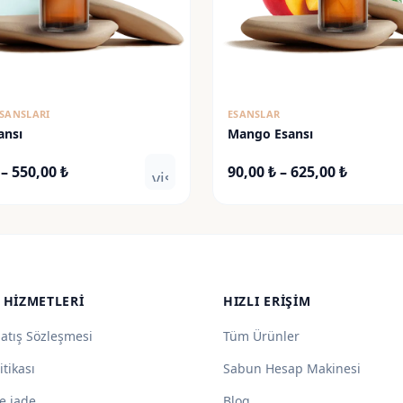
SANSLARI
ESANSLAR
ansı
Mango Esansı
Fiyat
Fiyat
–
550,00
₺
90,00
₺
–
625,00
₺
visibility
aralığı:
aralığı:
80,00 ₺
90,00 ₺
-
-
550,00 ₺
625,00 ₺
 HIZMETLERI
HIZLI ERIŞIM
Satış Sözleşmesi
Tüm Ürünler
itikası
Sabun Hesap Makinesi
e iade
Blog