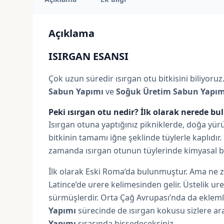
Açıklama
ISIRGAN ESANSI
Çok uzun süredir ısırgan otu bitkisini biliyoruz
Sabun Yapımı
ve
Soğuk Üretim Sabun Yapım
Peki ısırgan otu nedir? İlk olarak nerede b
Isırgan otuna yaptığınız pikniklerde, doğa yü
bitkinin tamamı iğne şeklinde tüylerle kaplıdır.
zamanda ısırgan otunun tüylerinde kimyasal bir
İlk olarak Eski Roma’da bulunmuştur. Ama ne zaman
Latince’de urere kelimesinden gelir. Üstelik ur
sürmüşlerdir. Orta Çağ Avrupası’nda da eklemler
Yapımı
sürecinde de ısırgan kokusu sizlere ara
Yapımı
sırasında hissedeceksiniz.