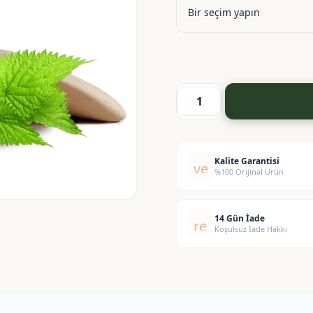
Isırgan
Esansı
adet
Kalite Garantisi
verified
%100 Orijinal Ürün
14 Gün İade
replay
Koşulsuz İade Hakkı