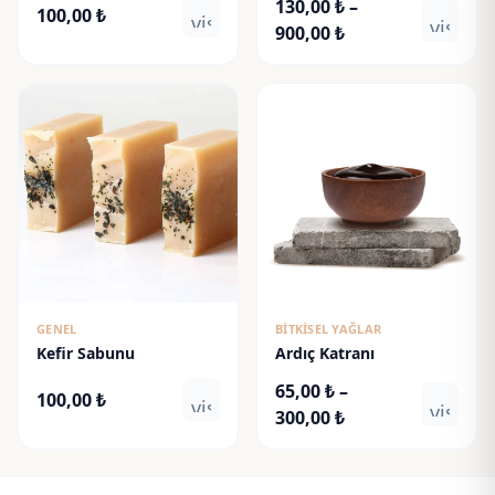
130,00
₺
–
100,00
₺
visibility
visibili
Fiyat
900,00
₺
aralığı:
130,00 ₺
-
900,00 ₺
GENEL
BITKISEL YAĞLAR
Kefir Sabunu
Ardıç Katranı
65,00
₺
–
100,00
₺
visibility
visibili
Fiyat
300,00
₺
aralığı:
65,00 ₺