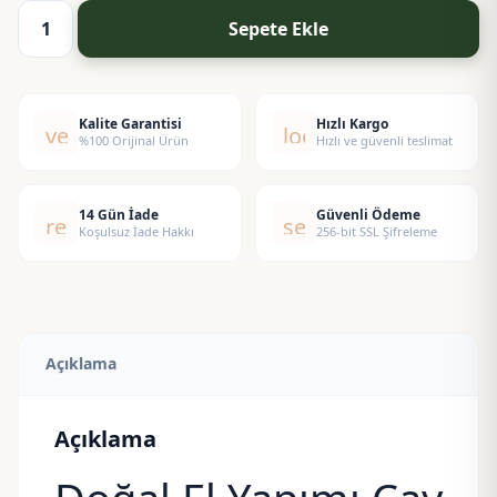
Sepete Ekle
Çay
Ağacı
Sabunu
adet
Kalite Garantisi
Hızlı Kargo
verified
local_shipping
%100 Orijinal Ürün
Hızlı ve güvenli teslimat
14 Gün İade
Güvenli Ödeme
replay
security
Koşulsuz İade Hakkı
256-bit SSL Şifreleme
Açıklama
Açıklama