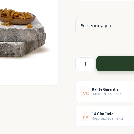
Papatya
Suyu
-
Hidrosol
Kalite Garantisi
verified
%100 Orijinal Ürün
adet
14 Gün İade
replay
Koşulsuz İade Hakkı