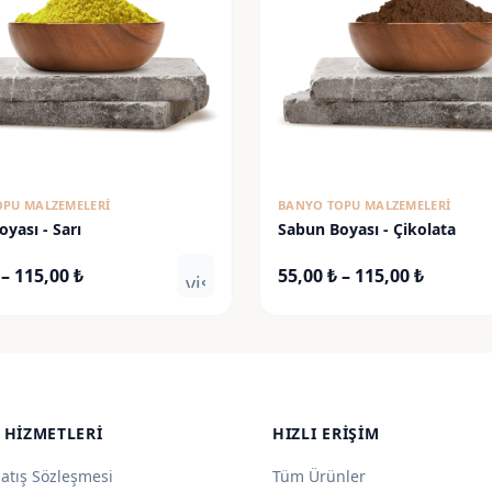
OPU MALZEMELERI
BANYO TOPU MALZEMELERI
yası - Sarı
Sabun Boyası - Çikolata
Fiyat
Fiyat
–
115,00
₺
55,00
₺
–
115,00
₺
visibility
aralığı:
aralığı:
55,00 ₺
55,00 ₺
-
-
115,00 ₺
115,00 ₺
 HIZMETLERI
HIZLI ERIŞIM
Satış Sözleşmesi
Tüm Ürünler