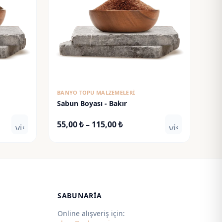
BANYO TOPU MALZEMELERI
Sabun Boyası - Bakır
Fiyat
55,00
₺
–
115,00
₺
visibility
visibility
aralığı:
55,00 ₺
-
115,00 ₺
SABUNARIA
Online alışveriş için: