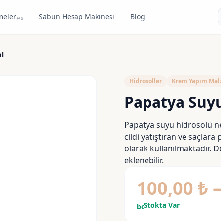
meler
Sabun Hesap Makinesi
Blog
expand_more
ol
Hidrosoller
Krem Yapım Mal
Papatya Suyu
Papatya suyu hidrosolü n
cildi yatıştıran ve saçlar
olarak kullanılmaktadır. D
eklenebilir.
100,00
₺
Stokta Var
bolt