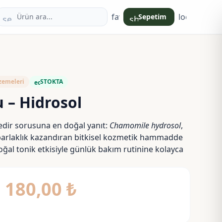
favorite
login
Sepetim
search
shopping_bag
zemeleri
STOKTA
eco
 – Hidrosol
edir sorusuna en doğal yanıt:
Chamomile hydrosol
,
a parlaklık kazandıran bitkisel kozmetik hammadde
oğal tonik etkisiyle günlük bakım rutinine kolayca
Fiyat
–
180,00
₺
aralığı: