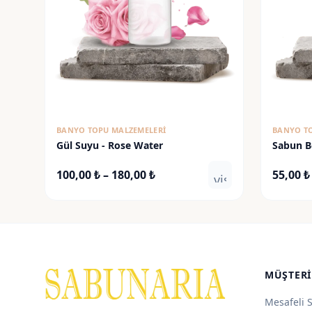
BANYO TOPU MALZEMELERI
BANYO T
Gül Suyu - Rose Water
Sabun Bo
Fiyat
100,00
₺
–
180,00
₺
55,00
₺
visibility
aralığı:
100,00 ₺
-
180,00 ₺
MÜŞTERI
Mesafeli 