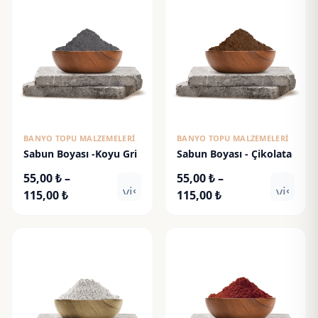
BANYO TOPU MALZEMELERI
BANYO TOPU MALZEMELERI
Sabun Boyası -Koyu Gri
Sabun Boyası - Çikolata
55,00
₺
–
55,00
₺
–
visibility
visibili
Fiyat
Fiyat
115,00
₺
115,00
₺
aralığı:
aralığı:
55,00 ₺
55,00 ₺
-
-
115,00 ₺
115,00 ₺