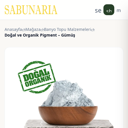
search
men
shoppin
Anasayfa
Mağaza
Banyo Topu Malzemeleri
chevron_right
chevron_right
chevron_right
Doğal ve Organik Pigment – Gümüş