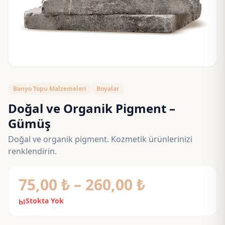
Banyo Topu Malzemeleri
Boyalar
Doğal ve Organik Pigment –
Gümüş
Doğal ve organik pigment. Kozmetik ürünlerinizi
renklendirin.
Fiyat
75,00
₺
–
260,00
₺
aralığı:
Stokta Yok
block
75,00 ₺