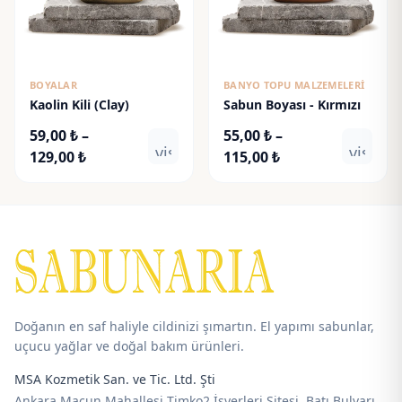
BOYALAR
BANYO TOPU MALZEMELERI
Kaolin Kili (Clay)
Sabun Boyası - Kırmızı
59,00
₺
–
55,00
₺
–
visibility
visibili
Fiyat
Fiyat
129,00
₺
115,00
₺
aralığı:
aralığı:
59,00 ₺
55,00 ₺
-
-
129,00 ₺
115,00 ₺
Doğanın en saf haliyle cildinizi şımartın. El yapımı sabunlar,
uçucu yağlar ve doğal bakım ürünleri.
MSA Kozmetik San. ve Tic. Ltd. Şti
Ankara Macun Mahallesi Timko2 İşyerleri Sitesi, Batı Bulvarı