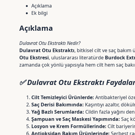
Açıklama
Ek bilgi
Açıklama
Dulavrat Otu Ekstraktı Nedir?
Dulavrat Otu Ekstraktı
, bitkisel cilt ve saç bakı
Otu Ekstresi
, uluslararası literatürde
Burdock Ext
zamanda çok yönlü yapısıyla hem cilt hem saç bakım
✅ Dulavrat Otu Ekstraktı Faydalar
Cilt Temizleyici Ürünlerde:
Antibakteriyel öze
Saç Derisi Bakımında:
Kaşıntıyı azaltır, dökü
Yağ Bazlı Serumlarda:
Cildin fazla yağını de
Şampuan ve Saç Maskesi Yapımında:
Saç kö
Losyon ve Krem Formüllerinde:
Cilt bariyer
Antioksidan Bakım Ürünlerinde:
Serbest radi