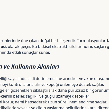
m ürünlerinde öne çıkan doğal bir bileşendir. Formülasyonlarda
ract
olarak geçer. Bu bitkisel ekstrakt, cildi arındırır, saçlar
ında etkili sonuçlar sunar.
ı ve Kullanım Alanları
lliği sayesinde cildi derinlemesine arındırır ve akne oluşu
lmeyi kontrol altına alır ve kepeği önlemeye destek sağlar.
ngeler, gözenekleri sıkılaştırarak daha pürüzsüz bir görünüm
klerini besler, sağlıklı ve güçlü uzamayı destekler.
ini korur, nemi hapsederek uzun süreli nemlendirme sağlar.
kallerle savaşır ve cildin yaşlanma belirtilerine karşı direncin