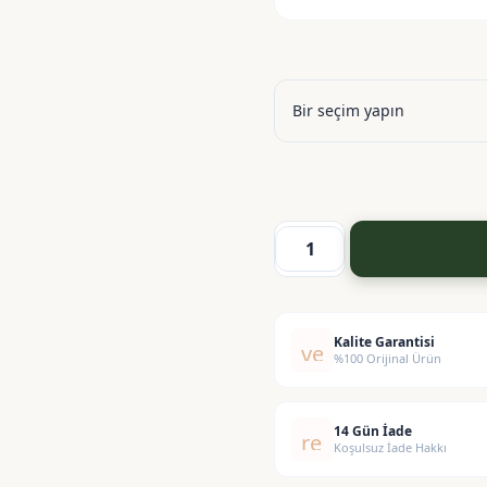
Dulavrat
Otu
Ekstraktı
-
Kalite Garantisi
verified
%100 Orijinal Ürün
Burdock
Extract
adet
14 Gün İade
replay
Koşulsuz İade Hakkı