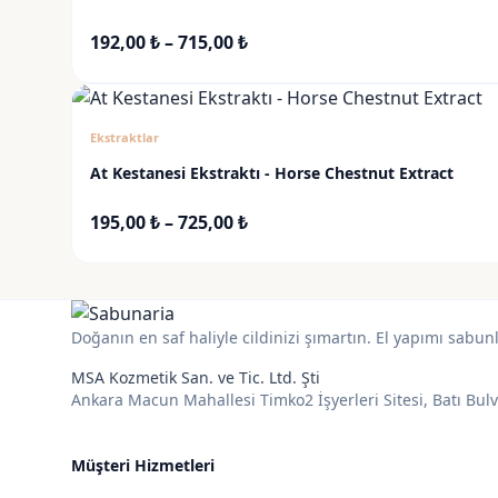
Fiyat
192,00
₺
–
715,00
₺
aralığı:
192,00 ₺
-
Ekstraktlar
715,00 ₺
At Kestanesi Ekstraktı - Horse Chestnut Extract
Fiyat
195,00
₺
–
725,00
₺
aralığı:
195,00 ₺
-
725,00 ₺
Doğanın en saf haliyle cildinizi şımartın. El yapımı sabun
MSA Kozmetik San. ve Tic. Ltd. Şti
Ankara Macun Mahallesi Timko2 İşyerleri Sitesi, Batı Bul
Müşteri Hizmetleri