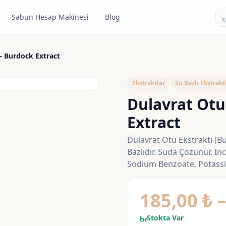
Sabun Hesap Makinesi
Blog
pand_more
– Burdock Extract
Ekstraktlar
Su Bazlı Ekstrakt
Dulavrat Otu
Extract
Dulavrat Otu Ekstraktı (Bu
Bazlıdır. Suda Çözünür. In
Sodium Benzoate, Potass
185,00
₺
Stokta Var
bolt