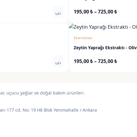
Fiyat
195,00
₺
–
725,00
₺
visibility
aralığı:
195,00 ₺
-
Ekstraktlar
725,00 ₺
Zeytin Yaprağı Ekstraktı - Oliv
Fiyat
195,00
₺
–
725,00
₺
visibility
aralığı:
195,00 ₺
-
725,00 ₺
lar, uçucu yağlar ve doğal bakım ürünleri.
varı 177 cd. No: 19 H8 Blok Yenimahalle / Ankara