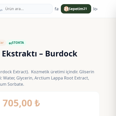
favorite
21
login
Sepetim
21
search
shopping_bag
lar
STOKTA
eco
 Ekstraktı – Burdock
rdock Extract). Kozmetik üretimi içindir. Gliserin
ci: Water, Glycerin, Arctium Lappa Root Extract,
ium Sorbate.
Fiyat
–
705,00
₺
aralığı: