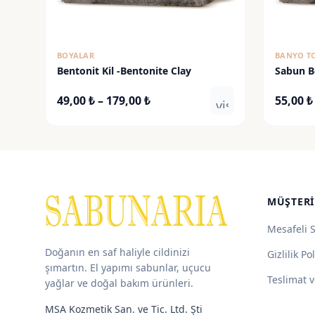
BOYALAR
BANYO T
Bentonit Kil -Bentonite Clay
Sabun B
Fiyat
49,00
₺
–
179,00
₺
55,00
₺
visibility
aralığı:
49,00 ₺
-
179,00 ₺
MÜŞTERI
Mesafeli 
Doğanın en saf haliyle cildinizi
Gizlilik Pol
şımartın. El yapımı sabunlar, uçucu
Teslimat v
yağlar ve doğal bakım ürünleri.
MSA Kozmetik San. ve Tic. Ltd. Şti