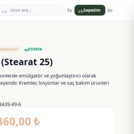
favorite
login
Sepetim
search
shopping_bag
alzemeleri
STOKTA
eco
(Stearat 25)
ünlerde emülgatör ve yoğunlaştırıcı olarak
ileşendir. Kremler, losyonlar ve saç bakım ürünleri
8439-49-6
Fiyat
360,00
₺
aralığı: