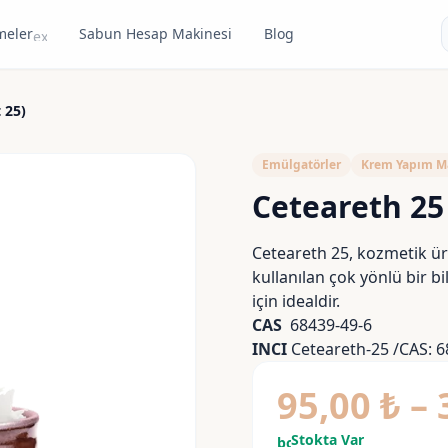
meler
Sabun Hesap Makinesi
Blog
expand_more
 25)
Emülgatörler
Krem Yapım M
Ceteareth 25 
Ceteareth 25, kozmetik ür
kullanılan çok yönlü bir b
için idealdir.
CAS
68439-49-6
INCI
Ceteareth-25 /CAS: 6
95,00
₺
–
Stokta Var
bolt