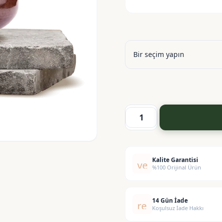
Ceteareth
25
(Stearat
25)
Kalite Garantisi
verified
%100 Orijinal Ürün
adet
14 Gün İade
replay
Koşulsuz İade Hakkı