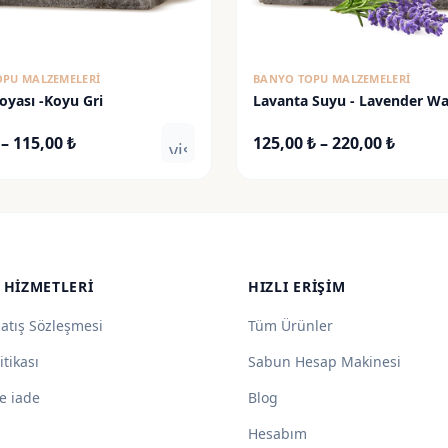
OPU MALZEMELERI
BANYO TOPU MALZEMELERI
oyası -Koyu Gri
Lavanta Suyu - Lavender Wa
Fiyat
Fiyat
–
115,00
₺
125,00
₺
–
220,00
₺
visibility
aralığı:
aralığı
55,00 ₺
125,00
-
-
115,00 ₺
220,00
 HIZMETLERI
HIZLI ERIŞIM
Satış Sözleşmesi
Tüm Ürünler
itikası
Sabun Hesap Makinesi
e iade
Blog
Hesabım