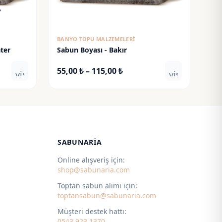
BANYO TOPU MALZEMELERI
ter
Sabun Boyası - Bakır
Fiyat
55,00
₺
–
115,00
₺
visibility
visibility
:
aralığı:
 ₺
55,00 ₺
-
 ₺
115,00 ₺
SABUNARIA
Online alışveriş için:
shop@sabunaria.com
Toptan sabun alımı için:
toptansabun@sabunaria.com
Müşteri destek hattı:
0543 923 1370