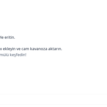
e eritin.
ı ekleyin ve cam kavanoza aktarın.
rmülü keşfedin!