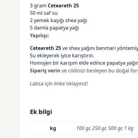
3 gram
Ceteareth 25
50 ml saf su
2 yemek kaşığı shea yağı
5 damla
papatya yağı
Yapılışı:
Ceteareth 25
ve
shea yağını
benmari yöntemiyl
Su ekleyerek iyice karıştırın.
Homojen bir karışım elde edince papatya yağın
Sipariş verin
ve cildinizi besleyen bu doğal fo
Labsa için linke tıklayınız!
Ek bilgi
kg
100 gr, 250 gr, 500 gr, 1 kg