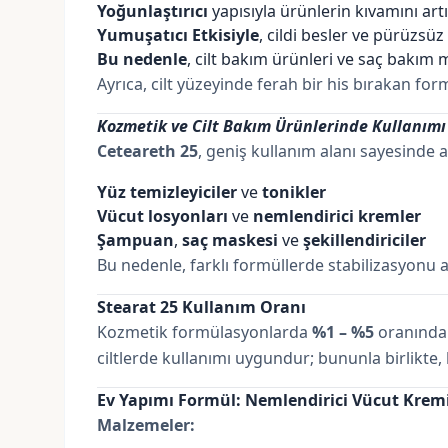
Yoğunlaştırıcı
yapısıyla ürünlerin kıvamını artı
Yumuşatıcı Etkisiyle
, cildi besler ve pürüzsüz
Bu nedenle
, cilt bakım ürünleri ve saç bakım m
Ayrıca, cilt yüzeyinde ferah bir his bırakan formü
Kozmetik ve Cilt Bakım Ürünlerinde Kullanımı
Ceteareth 25
, geniş kullanım alanı sayesinde a
Yüz temizleyiciler
ve
tonikler
Vücut losyonları
ve
nemlendirici kremler
Şampuan
,
saç maskesi
ve
şekillendiriciler
Bu nedenle, farklı formüllerde stabilizasyonu a
Stearat 25 Kullanım Oranı
Kozmetik formülasyonlarda
%1 – %5
oranında 
ciltlerde kullanımı uygundur; bununla birlikte, 
Ev Yapımı Formül: Nemlendirici Vücut Krem
Malzemeler: