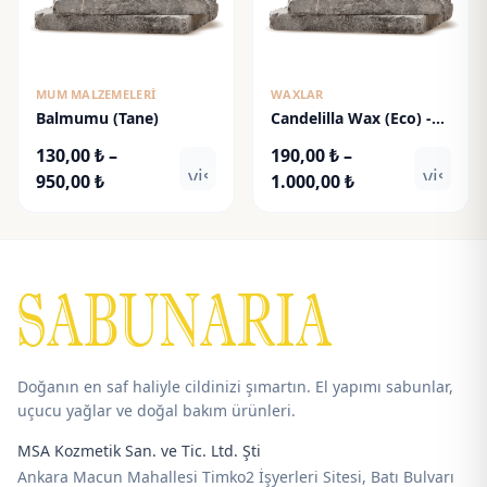
MUM MALZEMELERI
WAXLAR
Balmumu (Tane)
Candelilla Wax (Eco) -
Kandelila Mumu
130,00
₺
–
190,00
₺
–
visibility
visibili
Fiyat
Fiyat
950,00
₺
1.000,00
₺
aralığı:
aralığı:
130,00 ₺
190,00 ₺
-
-
950,00 ₺
1.000,00 ₺
Doğanın en saf haliyle cildinizi şımartın. El yapımı sabunlar,
uçucu yağlar ve doğal bakım ürünleri.
MSA Kozmetik San. ve Tic. Ltd. Şti
Ankara Macun Mahallesi Timko2 İşyerleri Sitesi, Batı Bulvarı