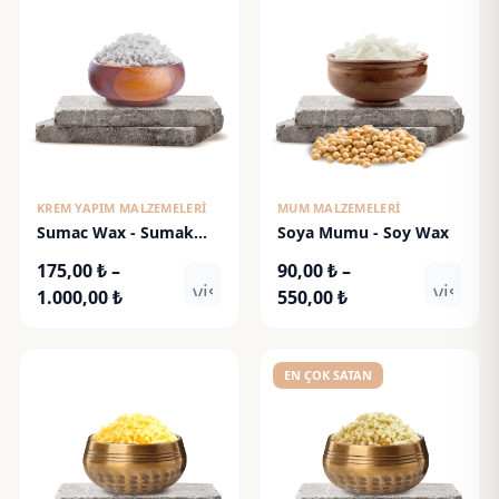
KREM YAPIM MALZEMELERI
MUM MALZEMELERI
Sumac Wax - Sumak
Soya Mumu - Soy Wax
Mumu
175,00
₺
–
90,00
₺
–
visibility
visibili
Fiyat
Fiyat
1.000,00
₺
550,00
₺
aralığı:
aralığı:
175,00 ₺
90,00 ₺
-
-
EN ÇOK SATAN
1.000,00 ₺
550,00 ₺