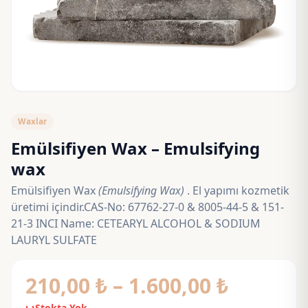
Waxlar
Emülsifiyen Wax – Emulsifying
wax
Emülsifiyen Wax
(Emulsifying Wax)
. El yapımı kozmetik
üretimi içindir.CAS-No: 67762-27-0 & 8005-44-5 & 151-
21-3 INCI Name: CETEARYL ALCOHOL & SODIUM
LAURYL SULFATE
Fiyat
210,00
₺
–
1.600,00
₺
Stokta Yok