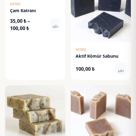
GENEL
Çam Katranı
35,00
₺
–
visibility
Fiyat
100,00
₺
aralığı:
35,00 ₺
-
GENEL
Aktif Kömür Sabunu
100,00 ₺
100,00
₺
visibili