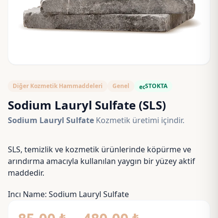
Diğer Kozmetik Hammaddeleri
Genel
STOKTA
eco
Sodium Lauryl Sulfate (SLS)
Sodium Lauryl Sulfate
Kozmetik üretimi içindir.
SLS, temizlik ve kozmetik ürünlerinde köpürme ve
arındırma amacıyla kullanılan yaygın bir yüzey aktif
maddedir.
Cas no: 151-21-3
Incı Name: Sodium Lauryl Sulfate