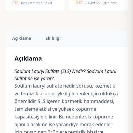
replay
security
Koşulsuz İade Hakkı
256-bit SSL Şifreleme
Açıklama
Ek bilgi
Açıklama
Sodium Lauryl Sulfate
(SLS) Nedir?
Sodyum Lauril
Sülfat
ne işe yarar?
Sodium lauryl sulfate nedir sorusu, kozmetik
ve temizlik ürünleriyle ilgilenenler için oldukça
önemlidir. SLS içeren kozmetik hammaddesi,
temizleme etkisi ve yüksek köpürme
kapasitesiyle bilinir. Bu nedenle sls köpürme
ajanı olarak ne işe yarar diye merak edenler
için cevap net: ürünlere temizlik hissi ve