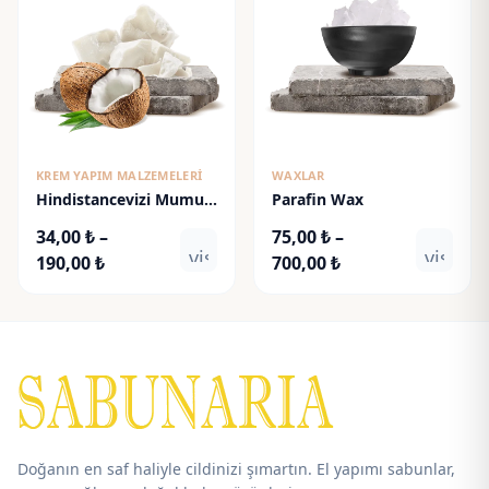
KREM YAPIM MALZEMELERI
WAXLAR
Hindistancevizi Mumu
Parafin Wax
(Coconut Wax)
34,00
₺
–
75,00
₺
–
visibility
visibili
Fiyat
Fiyat
190,00
₺
700,00
₺
aralığı:
aralığı:
34,00 ₺
75,00 ₺
-
-
190,00 ₺
700,00 ₺
Doğanın en saf haliyle cildinizi şımartın. El yapımı sabunlar,