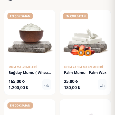
EN ÇOK SATAN
EN ÇOK SATAN
MUM MALZEMELERI
KREM YAPIM MALZEMELERI
Buğday Mumu ( Wheat
Palm Mumu - Palm Wax
Germ Wax)
165,00
₺
–
25,00
₺
–
visibility
visibili
Fiyat
Fiyat
1.200,00
₺
180,00
₺
aralığı:
aralığı:
165,00 ₺
25,00 ₺
-
-
EN ÇOK SATAN
1.200,00 ₺
180,00 ₺