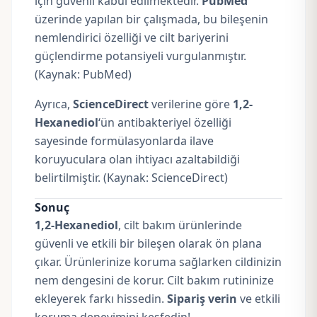
için güvenli kabul edilmektedir.
PubMed
üzerinde yapılan bir çalışmada, bu bileşenin
nemlendirici özelliği ve cilt bariyerini
güçlendirme potansiyeli vurgulanmıştır.
(Kaynak:
PubMed
)
Ayrıca,
ScienceDirect
verilerine göre
1,2-
Hexanediol
‘ün antibakteriyel özelliği
sayesinde formülasyonlarda ilave
koruyuculara olan ihtiyacı azaltabildiği
belirtilmiştir. (Kaynak:
ScienceDirect
)
Sonuç
1,2-Hexanediol
, cilt bakım ürünlerinde
güvenli ve etkili bir bileşen olarak ön plana
çıkar. Ürünlerinize koruma sağlarken cildinizin
nem dengesini de korur. Cilt bakım rutininize
ekleyerek farkı hissedin.
Sipariş verin
ve etkili