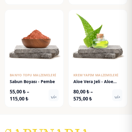
aralığı:
aralığı:
65,00 ₺
55,00 ₺
-
-
300,00 ₺
115,00 ₺
BANYO TOPU MALZEMELERI
KREM YAPIM MALZEMELERI
Sabun Boyası - Pembe
Aloe Vera Jeli - Aloe
Vera Gel
55,00
₺
–
80,00
₺
–
visibility
visibili
Fiyat
Fiyat
115,00
₺
575,00
₺
aralığı:
aralığı:
55,00 ₺
80,00 ₺
-
-
115,00 ₺
575,00 ₺