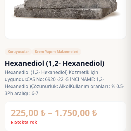
Koruyucular
Krem Yapım Malzemeleri
Hexanediol (1,2- Hexanediol)
Hexanediol (1,2- Hexanediol) Kozmetik için
uygundur.CAS No: 6920 -22 -5 INCI NAME: 1,2-
Hexanediol)Çözünürlük: AlkolKullanım oranları : % 0.5-
3Ph aralığı : 6-7
Fiyat
225,00
₺
–
1.750,00
₺
aralığı:
Stokta Yok
block