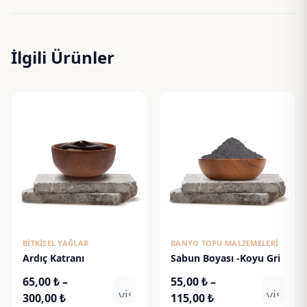
İlgili Ürünler
BITKISEL YAĞLAR
BANYO TOPU MALZEMELERI
Ardıç Katranı
Sabun Boyası -Koyu Gri
65,00
₺
–
55,00
₺
–
visibility
visibili
Fiyat
Fiyat
300,00
₺
115,00
₺