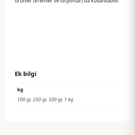
ürünler (kremler ve
losyonlar
) da kullanılabilir.
Ek bilgi
kg
100 gr, 250 gr, 500 gr, 1 kg