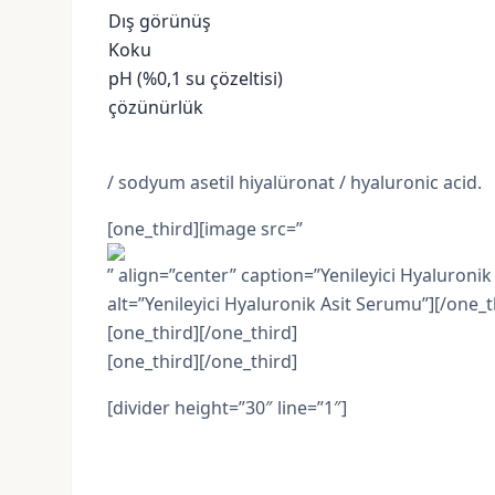
Dış görünüş
Koku
pH (%0,1 su çözeltisi)
çözünürlük
/ sodyum asetil hiyalüronat / hyaluronic acid.
[one_third][image src=”
” align=”center” caption=”Yenileyici Hyaluroni
alt=”Yenileyici Hyaluronik Asit Serumu”][/one_t
[one_third][/one_third]
[one_third][/one_third]
[divider height=”30″ line=”1″]