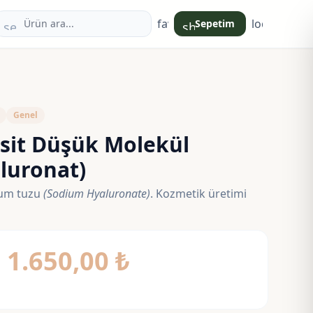
favorite
login
Sepetim
search
shopping_bag
Genel
sit Düşük Molekül
luronat)
yum tuzu
(Sodium Hyaluronate)
. Kozmetik üretimi
Fiyat
–
1.650,00
₺
aralığı: