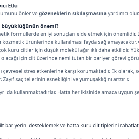
ici Etki
uşumunu önler ve
gözeneklerin sıkılaşmasına
yardımcı olur
it büyüklüğünün önemi?
tik formüllerde en iyi sonuçları elde etmek için önemlidir
ilen kozmetik ürünlerinde kullanılması fayda sağlamayacakt
 kuru ciltler için düşük molekül ağırlıklı daha etkilidir.
Yük
olacağı için cilt üzerinde nemi tutan bir bariyer görevi görü
rlı çevresel stres etkenlerine karşı korumaktadır. Ek olarak
Zayıf saç tellerinin esnekliğini ve yumuşaklığını arttırır.
rı da kullanmaktadırlar. Hatta her ikisinide amaca uygun şek
t bariyerini desteklemek ve hatta kuru cilt tiplerini rahatlat