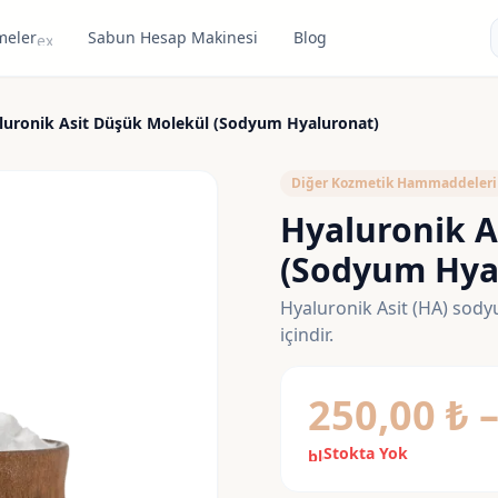
meler
Sabun Hesap Makinesi
Blog
expand_more
luronik Asit Düşük Molekül (Sodyum Hyaluronat)
n_right
Diğer Kozmetik Hammaddeleri
Hyaluronik A
(Sodyum Hya
Hyaluronik Asit (HA) sod
içindir.
250,00
₺
Stokta Yok
block