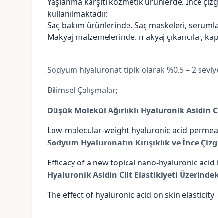
Yaşlanma karşıtı kozmetik ürünlerde. İnce çizg
kullanılmaktadır.
Saç bakım ürünlerinde. Saç maskeleri, serumlar
Makyaj malzemelerinde. makyaj çıkarıcılar, kapatı
Sodyum hiyalüronat tipik olarak %0,5 – 2 seviyes
Bilimsel Çalışmalar;
Düşük Molekül Ağırlıklı Hyaluronik Asidin C
Low-molecular-weight hyaluronic acid perme
Sodyum Hyaluronatın Kırışıklık ve İnce Çizgi
Efficacy of a new topical nano-hyaluronic aci
Hyaluronik Asidin Cilt Elastikiyeti Üzerindek
The effect of hyaluronic acid on skin elasticity