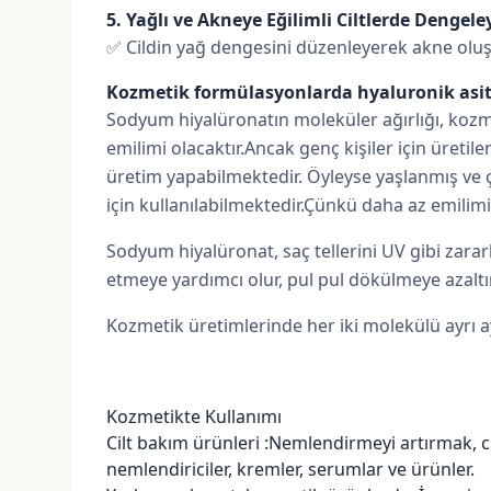
5. Yağlı ve Akneye Eğilimli Ciltlerde Dengeley
✅ Cildin yağ dengesini düzenleyerek akne ol
Kozmetik formülasyonlarda hyaluronik as
Sodyum hiyalüronatın moleküler ağırlığı, kozme
emilimi olacaktır.Ancak genç kişiler için üret
üretim yapabilmektedir. Öyleyse yaşlanmış ve çok
için kullanılabilmektedir.Çünkü daha az emilimi 
Sodyum hiyalüronat, saç tellerini UV gibi zara
etmeye yardımcı olur, pul pul dökülmeye azaltır. 
Kozmetik üretimlerinde her iki molekülü ayrı ay
Kozmetikte Kullanımı
Cilt bakım ürünleri :Nemlendirmeyi artırmak, cil
nemlendiriciler, kremler, serumlar ve ürünler.