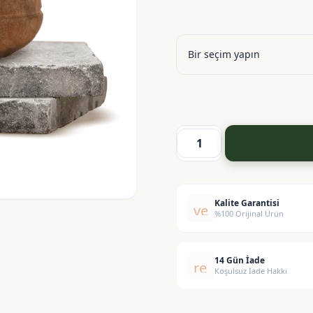
Hyaluronik
Asit
Düşük
Molekül
Kalite Garantisi
verified
%100 Orijinal Ürün
(Sodyum
Hyaluronat)
adet
14 Gün İade
replay
Koşulsuz İade Hakkı