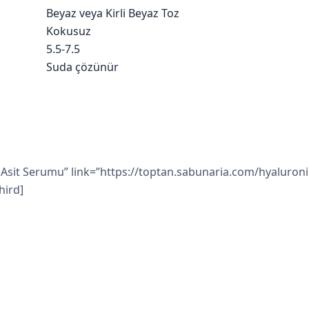
Beyaz veya Kirli Beyaz Toz
Kokusuz
5.5-7.5
Suda çözünür
k Asit Serumu” link=”https://toptan.sabunaria.com/hyaluroni
hird]