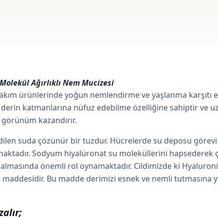
Molekül Ağırlıklı Nem Mucizesi
 bakım ürünlerinde yoğun nemlendirme ve yaşlanma karşıtı etk
a derin katmanlarına nüfuz edebilme özelliğine sahiptir ve u
bir görünüm kazandırır.
ilen suda çözünür bir tuzdur. Hücrelerde su deposu görevi g
tadır. Sodyum hiyalüronat su moleküllerini hapsederek çalışt
lmasında önemli rol oynamaktadır. Cildimizde ki Hyaluronik 
an maddesidir. Bu madde derimizi esnek ve nemli tutmasına 
alır;