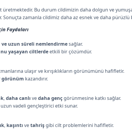
it üretmektedir. Bu durum cildimizin daha dolgun ve yumuş
şer. Sonuçta zamanla cildimiz daha az esnek ve daha pürüzl
çin Faydaları
 ve uzun süreli nemlendirme
sağlar.
nu yaşayan ciltlerde
etkili bir çözümdür.
manlarına ulaşır ve kırışıklıkların görünümünü hafifletir.
ir görünüm
kazandırır.
ak
,
daha canlı
ve
daha genç
görünmesine katkı sağlar.
uzun vadeli gençleştirici etki sunar.
ık
,
kaşıntı
ve
tahriş
gibi cilt problemlerini hafifletir.