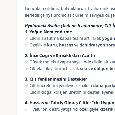
Genç iken cildimiz bol miktarda hyaluronik as
ilerledikçe hyaluronic asit üretim seviyesi dü
Hyaluronik Asidin (Sodium Hyaluronate) Cilt İ
1. Yoğun Nemlendirme
✅ Cildin su tutma kapasitesini artırarak
yoğun
✅ Özellikle
kuru
,
hassas
ve
dehidrasyon soru
2. İnce Çizgi ve Kırışıklıkları Azaltır
✅ Düşük molekül yapısı sayesinde cildin alt kat
✅ Cilt elastikiyetini artırarak
sıkı ve dolgun b
3. Cilt Yenilenmesini Destekler
✅ Cilt hücrelerini yenileyerek cildin
daha parl
✅ Cildin doğal kolajen üretimini destekleyerek 
4. Hassas ve Tahriş Olmuş Ciltler İçin Uygun
✅ Hyaluronik asit, yatıştırıcı özelliğiyle
kızarıkl