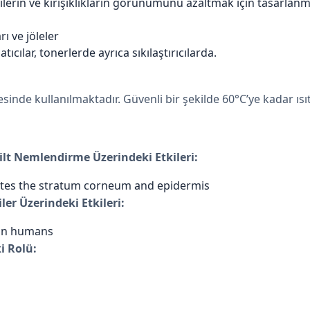
ilerin ve kırışıklıkların görünümünü azaltmak için tasarlanm
ı ve jöleler
cılar, tonerlerde ayrıca sıkılaştırıcılarda.
inde kullanılmaktadır. Güvenli bir şekilde 60°C’ye kadar ısıt
ilt Nemlendirme Üzerindeki Etkileri:
ates the stratum corneum and epidermis
ler Üzerindeki Etkileri:
d in humans
i Rolü: