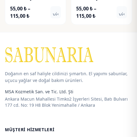
Yeşili
55,00
₺
–
55,00
₺
–
visibility
visibili
Fiyat
Fiyat
115,00
₺
115,00
₺
aralığı:
aralığı:
55,00 ₺
55,00 ₺
-
-
115,00 ₺
115,00 ₺
Doğanın en saf haliyle cildinizi şımartın. El yapımı sabunlar,
uçucu yağlar ve doğal bakım ürünleri.
MSA Kozmetik San. ve Tic. Ltd. Şti
Ankara Macun Mahallesi Timko2 İşyerleri Sitesi, Batı Bulvarı
177 cd. No: 19 H8 Blok Yenimahalle / Ankara
MÜŞTERI HIZMETLERI