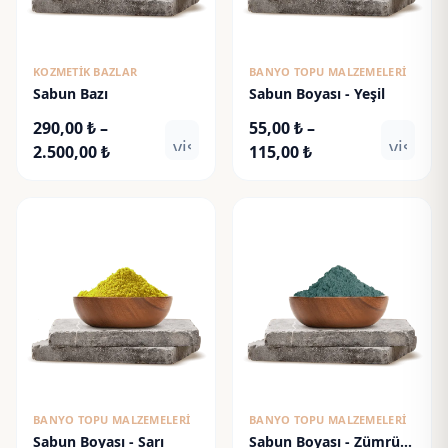
KOZMETIK BAZLAR
BANYO TOPU MALZEMELERI
Sabun Bazı
Sabun Boyası - Yeşil
290,00
₺
–
55,00
₺
–
visibility
visibili
Fiyat
Fiyat
2.500,00
₺
115,00
₺
aralığı:
aralığı:
290,00 ₺
55,00 ₺
-
-
2.500,00 ₺
115,00 ₺
BANYO TOPU MALZEMELERI
BANYO TOPU MALZEMELERI
Sabun Boyası - Sarı
Sabun Boyası - Zümrüt