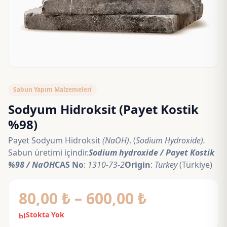
Sabun Yapım Malzemeleri
Sodyum Hidroksit (Payet Kostik
%98)
Payet Sodyum Hidroksit
(NaOH)
. (
Sodium Hydroxide).
Sabun üretimi içindir.
Sodium hydroxide / Payet Kostik
%98 / NaOH
CAS No
:
1310-73-2
Origin
:
Turkey
(Türkiye)
Fiyat
80,00
₺
–
600,00
₺
aralığı:
Stokta Yok
block