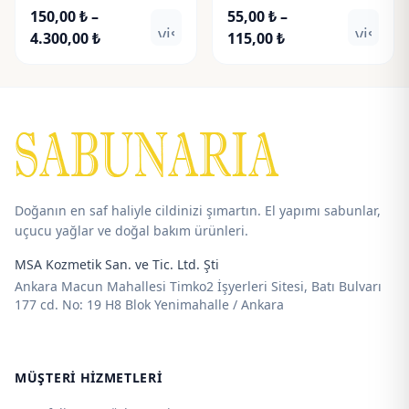
Akvamarin
150,00
₺
–
55,00
₺
–
visibility
visibili
Fiyat
Fiyat
4.300,00
₺
115,00
₺
aralığı:
aralığı:
150,00 ₺
55,00 ₺
-
-
4.300,00 ₺
115,00 ₺
Doğanın en saf haliyle cildinizi şımartın. El yapımı sabunlar,
uçucu yağlar ve doğal bakım ürünleri.
MSA Kozmetik San. ve Tic. Ltd. Şti
Ankara Macun Mahallesi Timko2 İşyerleri Sitesi, Batı Bulvarı
177 cd. No: 19 H8 Blok Yenimahalle / Ankara
MÜŞTERI HIZMETLERI