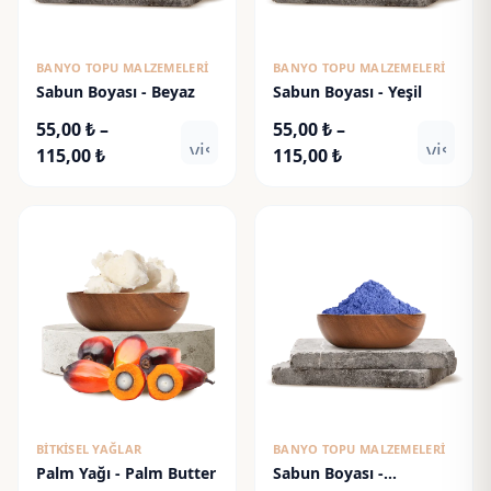
BANYO TOPU MALZEMELERI
BANYO TOPU MALZEMELERI
Sabun Boyası - Beyaz
Sabun Boyası - Yeşil
55,00
₺
–
55,00
₺
–
visibility
visibili
Fiyat
Fiyat
115,00
₺
115,00
₺
aralığı:
aralığı:
55,00 ₺
55,00 ₺
-
-
115,00 ₺
115,00 ₺
BITKISEL YAĞLAR
BANYO TOPU MALZEMELERI
Palm Yağı - Palm Butter
Sabun Boyası -