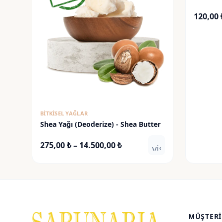
120,00
BITKISEL YAĞLAR
Shea Yağı (Deoderize) - Shea Butter
Fiyat
275,00
₺
–
14.500,00
₺
visibility
aralığı:
275,00 ₺
-
14.500,00 ₺
MÜŞTERI