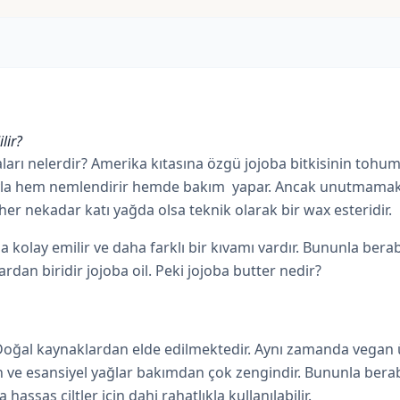
lir?
daları nelerdir? Amerika kıtasına özgü jojoba bitkisinin tohumla
sıyla hem nemlendirir hemde bakım yapar. Ancak unutmamak g
her nekadar katı yağda olsa teknik olarak bir wax esteridir.
a kolay emilir ve daha farklı bir kıvamı vardır. Bununla be
an biridir jojoba oil. Peki jojoba butter nedir?
. Doğal kaynaklardan elde edilmektedir. Aynı zamanda vegan 
n ve esansiyel yağlar bakımdan çok zengindir. Bununla bera
 hassas ciltler için dahi rahatlıkla kullanılabilir.