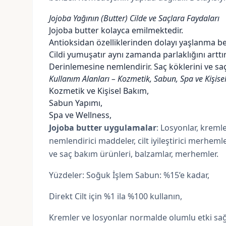
Jojoba Yağının (Butter) Cilde ve Saçlara Faydaları
Jojoba butter kolayca emilmektedir.
Antioksidan özelliklerinden dolayı yaşlanma bel
Cildi yumuşatır aynı zamanda parlaklığını arttırı
Derinlemesine nemlendirir. Saç köklerini ve saçl
Kullanım Alanları – Kozmetik, Sabun, Spa ve Kişis
Kozmetik ve Kişisel Bakım,
Sabun Yapımı,
Spa ve Wellness,
Jojoba butter uygulamalar
: Losyonlar, kreml
nemlendirici maddeler, cilt iyileştirici merhem
ve saç bakım ürünleri, balzamlar, merhemler.
Yüzdeler: Soğuk İşlem Sabun: %15’e kadar,
Direkt Cilt için %1 ila %100 kullanın,
Kremler ve
losyonlar
normalde olumlu etki sağ