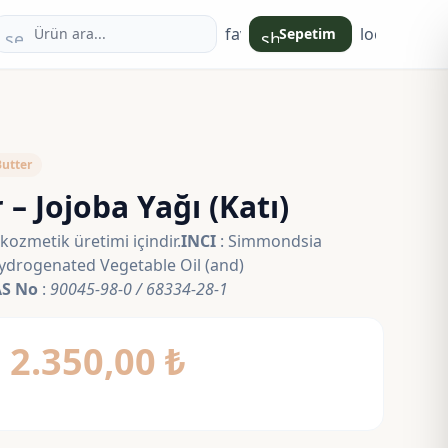
favorite
login
Sepetim
search
shopping_bag
Butter
 – Jojoba Yağı (Katı)
kozmetik üretimi içindir.
INCI
: Simmondsia
Hydrogenated Vegetable Oil (and)
S No
:
90045-98-0 / 68334-28-1
Fiyat
–
2.350,00
₺
aralığı:
390,00 ₺