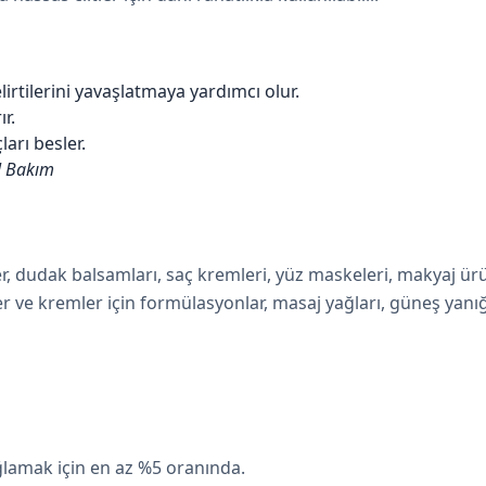
irtilerini yavaşlatmaya yardımcı olur.
r.
arı besler.
el Bakım
er, dudak balsamları,
saç kremleri,
yüz maskeleri, makyaj ür
ler ve kremler için formülasyonlar,
masaj yağları,
güneş yanı
lamak için en az %5 oranında.