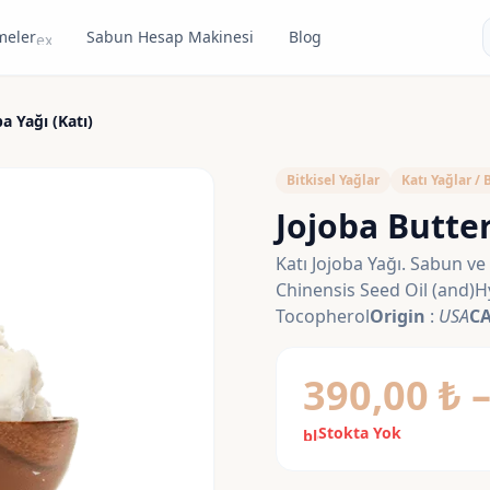
meler
Sabun Hesap Makinesi
Blog
expand_more
a Yağı (Katı)
Bitkisel Yağlar
Katı Yağlar / 
Jojoba Butter
Katı Jojoba Yağı. Sabun ve 
Chinensis Seed Oil (and)
Tocopherol
Origin
:
USA
CA
390,00
₺
Stokta Yok
block