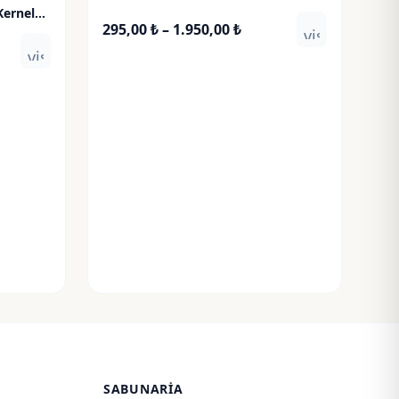
Kernel
Fiyat
295,00
₺
–
1.950,00
₺
visibility
aralığı:
visibility
ğı:
295,00 ₺
0 ₺
-
1.950,00 ₺
,00 ₺
SABUNARIA