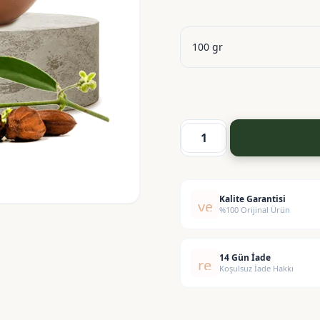
Jojoba
Butter
-
Jojoba
Kalite Garantisi
verified
%100 Orijinal Ürün
Yağı
(Katı)
adet
14 Gün İade
replay
Koşulsuz İade Hakkı