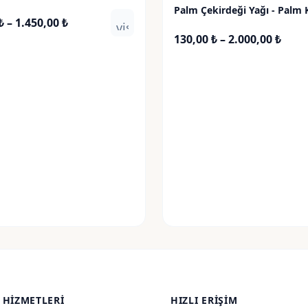
Palm Çekirdeği Yağı - Palm 
Fiyat
₺
–
1.450,00
₺
Oil
visibility
aralığı:
Fiyat
130,00
₺
–
2.000,00
₺
120,00 ₺
aralı
-
130,0
1.450,00 ₺
-
2.000
 HIZMETLERI
HIZLI ERIŞIM