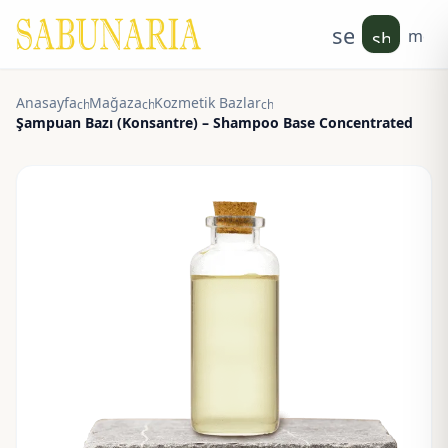
search
men
shoppin
Anasayfa
Mağaza
Kozmetik Bazlar
chevron_right
chevron_right
chevron_right
Şampuan Bazı (Konsantre) – Shampoo Base Concentrated