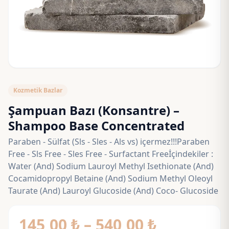
Kozmetik Bazlar
Şampuan Bazı (Konsantre) –
Shampoo Base Concentrated
Paraben - Sülfat (Sls - Sles - Als vs) içermez!!!Paraben
Free - Sls Free - Sles Free - Surfactant Freeİçindekiler :
Water (And) Sodium Lauroyl Methyl Isethionate (And)
Cocamidopropyl Betaine (And) Sodium Methyl Oleoyl
Taurate (And) Lauroyl Glucoside (And) Coco- Glucoside
Fiyat
145,00
₺
–
540,00
₺