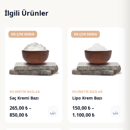
İlgili Ürünler
EN ÇOK SATAN
EN ÇOK SATAN
KOZMETIK BAZLAR
KOZMETIK BAZLAR
Saç Kremi Bazı
Lipo Krem Bazı
265,00
₺
–
150,00
₺
–
visibility
visibili
Fiyat
Fiyat
850,00
₺
1.100,00
₺
aralığı:
aralığı:
265,00 ₺
150,00 ₺