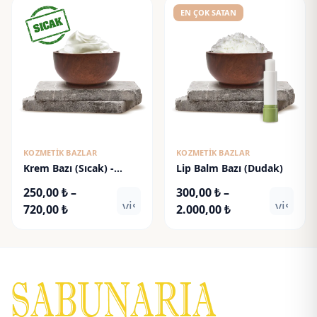
-
-
EN ÇOK SATAN
850,00 ₺
1.100,00 ₺
KOZMETIK BAZLAR
KOZMETIK BAZLAR
Krem Bazı (Sıcak) -
Lip Balm Bazı (Dudak)
Cream Base
250,00
₺
–
300,00
₺
–
visibility
visibili
Fiyat
Fiyat
720,00
₺
2.000,00
₺
aralığı:
aralığı:
250,00 ₺
300,00 ₺
-
-
720,00 ₺
2.000,00 ₺