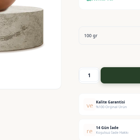
Kombo
Yağı
-
Kombo
Kalite Garantisi
verified
%100 Orijinal Ürün
Butter
adet
14 Gün İade
replay
Koşulsuz İade Hakkı