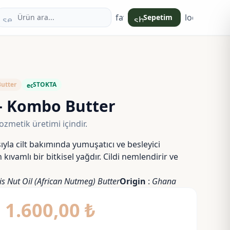
favorite
login
Sepetim
search
shopping_bag
Butter
STOKTA
eco
– Kombo Butter
zmetik üretimi içindir.
yla cilt bakımında yumuşatıcı ve besleyici
 kıvamlı bir bitkisel yağdır. Cildi nemlendirir ve
s Nut Oil (African Nutmeg) Butter
Origin
:
Ghana
Fiyat
–
1.600,00
₺