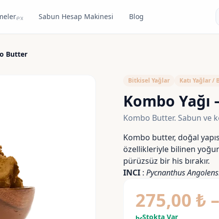
meler
Sabun Hesap Makinesi
Blog
expand_more
o Butter
Bitkisel Yağlar
Katı Yağlar / 
Kombo Yağı 
Kombo Butter. Sabun ve ko
Kombo butter, doğal yapısı
özellikleriyle bilinen yoğun
pürüzsüz bir his bırakır.
INCI
:
Pycnanthus Angolensi
275,00
₺
Stokta Var
bolt