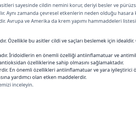
itleri sayesinde cildin nemini korur, deriyi besler ve pürüzsü
nılır. Aynı zamanda çevresel etkenlerin neden olduğu hasara 
ir. Avrupa ve Amerika da krem yapımı hammaddeleri listesind
r. Özellikle bu asitler cildi ve saçları beslemek için idealdir.
r. İridoidlerin en önemli özelliği antiinflamatuar ve antimikr
ntioksidan özelliklerine sahip olmasını sağlamaktadır.
r. En önemli özellikleri antiinflamatuar ve yara iyileştirici ö
asına yardımcı olan etken maddelerdir.
mizi inceleyin.