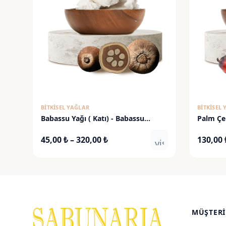
BITKISEL YAĞLAR
BITKISEL
Babassu Yağı ( Katı) - Babassu
Palm Çek
butter
Oil
Fiyat
45,00
₺
–
320,00
₺
130,00
visibility
aralığı:
45,00 ₺
-
320,00 ₺
MÜŞTERI