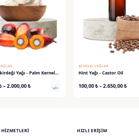
 YAĞLAR
BITKISEL YAĞLAR
irdeği Yağı - Palm Kernel
Hint Yağı - Castor Oil
Fiyat
Fiyat
₺
–
2.000,00
₺
100,00
₺
–
2.650,00
₺
visibility
aralığı:
aralı
130,00 ₺
100,0
-
-
2.000,00 ₺
2.650
 HIZMETLERI
HIZLI ERIŞIM