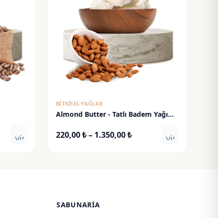
BITKISEL YAĞLAR
Almond Butter - Tatlı Badem Yağı
(Katı)
Fiyat
220,00
₺
–
1.350,00
₺
visibility
visibility
ğı:
aralığı:
0 ₺
220,00 ₺
-
,00 ₺
1.350,00 ₺
SABUNARIA