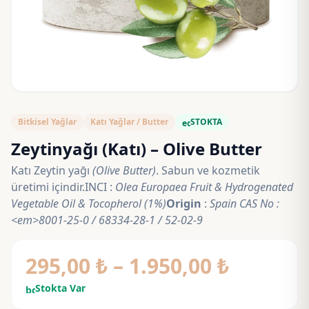
Bitkisel Yağlar
Katı Yağlar / Butter
STOKTA
eco
Zeytinyağı (Katı) – Olive Butter
Katı Zeytin yağı
(Olive Butter)
. Sabun ve kozmetik
üretimi içindir.INCI :
Olea Europaea Fruit & Hydrogenated
Vegetable Oil & Tocopherol (1%)
Origin
:
Spain
CAS No :
<em>8001-25-0 / 68334-28-1 / 52-02-9
Fiyat
295,00
₺
–
1.950,00
₺
aralığı:
Stokta Var
bolt