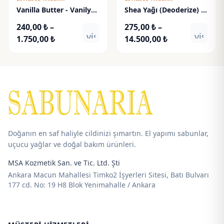
Vanilla Butter - Vanilya
Shea Yağı (Deoderize) -
Yağı Katı
Shea Butter
240,00
₺
–
275,00
₺
–
visibility
visibili
Fiyat
Fiyat
1.750,00
₺
14.500,00
₺
aralığı:
aralığı:
240,00 ₺
275,00 ₺
-
-
1.750,00 ₺
14.500,00 ₺
Doğanın en saf haliyle cildinizi şımartın. El yapımı sabunlar,
uçucu yağlar ve doğal bakım ürünleri.
MSA Kozmetik San. ve Tic. Ltd. Şti
Ankara Macun Mahallesi Timko2 İşyerleri Sitesi, Batı Bulvarı
177 cd. No: 19 H8 Blok Yenimahalle / Ankara