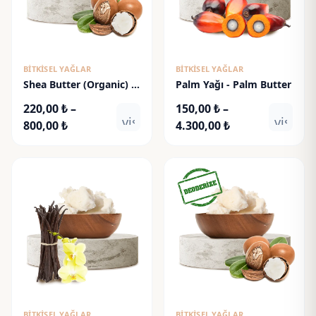
BITKISEL YAĞLAR
BITKISEL YAĞLAR
Shea Butter (Organic) -
Palm Yağı - Palm Butter
Karite Yağı (Organik)
220,00
₺
–
150,00
₺
–
visibility
visibili
Fiyat
Fiyat
800,00
₺
4.300,00
₺
aralığı:
aralığı:
220,00 ₺
150,00 ₺
-
-
800,00 ₺
4.300,00 ₺
BITKISEL YAĞLAR
BITKISEL YAĞLAR