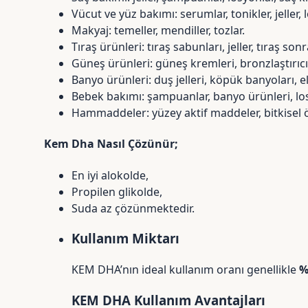
Vücut ve yüz bakımı:
serumlar
, tonikler, jeller
Makyaj: temeller, mendiller, tozlar.
Tıraş ürünleri: tıraş sabunları, jeller, tıraş son
Güneş ürünleri: güneş kremleri, bronzlaştırıcı
Banyo ürünleri: duş jelleri, köpük banyoları, el t
Bebek bakımı: şampuanlar, banyo ürünleri, losyo
Hammaddeler: yüzey aktif maddeler, bitkisel ö
Kem Dha Nasıl Çözünür;
En iyi alokolde,
Propilen glikolde,
Suda az çözünmektedir.
Kullanım Miktarı
KEM DHA’nın ideal kullanım oranı genellikle
%
KEM DHA Kullanım Avantajları