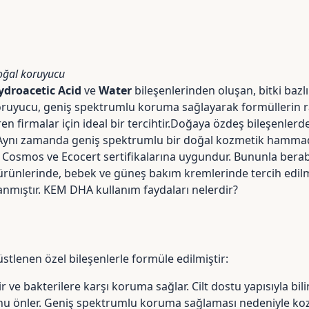
oğal koruyucu
droacetic Acid
ve
Water
bileşenlerinden oluşan, bitki bazl
oruyucu, geniş spektrumlu koruma sağlayarak formüllerin ra
n firmalar için ideal bir tercihtir.Doğaya özdeş bileşenlerde
 Aynı zamanda geniş spektrumlu bir doğal kozmetik hammadde
 Cosmos ve Ecocert sertifikalarına uygundur. Bununla berabe
m ürünlerinde, bebek ve güneş bakım kremlerinde tercih edil
nmıştır. KEM DHA kullanım faydaları nelerdir?
tlenen özel bileşenlerle formüle edilmiştir:
r ve bakterilere karşı koruma sağlar. Cilt dostu yapısıyla bil
 önler. Geniş spektrumlu koruma sağlaması nedeniyle kozm