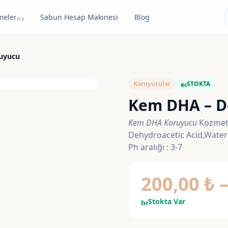
meler
Sabun Hesap Makinesi
Blog
expand_more
uyucu
Koruyucular
STOKTA
eco
Kem DHA – D
Kem DHA Koruyucu
Kozmeti
Dehydroacetic Acid,Water Fi
Ph aralığı : 3-7
200,00
₺
Stokta Var
bolt