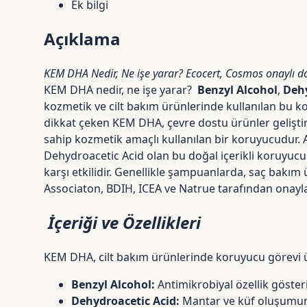
Ek bilgi
Açıklama
KEM DHA Nedir, Ne işe yarar? Ecocert, Cosmos onaylı d
KEM DHA nedir, ne işe yarar?
Benzyl Alcohol
,
Dehy
kozmetik ve cilt bakım ürünlerinde kullanılan bu k
dikkat çeken KEM DHA, çevre dostu ürünler geliştire
sahip kozmetik amaçlı kullanılan bir koruyucudur.
Dehydroacetic Acid olan bu doğal içerikli koruyucu
karşı etkilidir. Genellikle şampuanlarda, saç bakı
Associaton, BDIH, ICEA ve Natrue tarafından onayla
İçeriği ve Özellikleri
KEM DHA, cilt bakım ürünlerinde koruyucu görevi üs
Benzyl Alcohol:
Antimikrobiyal özellik gösteri
Dehydroacetic Acid:
Mantar ve küf oluşumunu