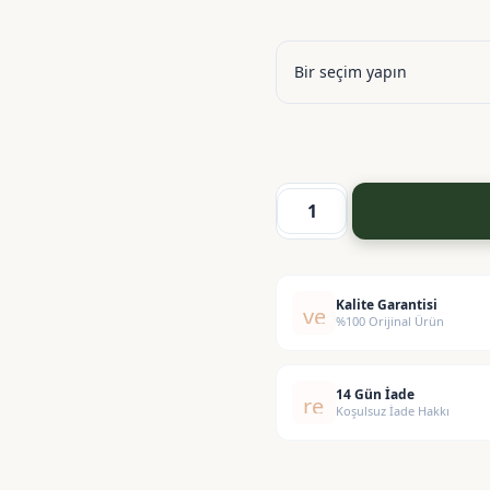
Kem
DHA
-
Doğal
Kalite Garantisi
verified
%100 Orijinal Ürün
Koruyucu
adet
14 Gün İade
replay
Koşulsuz İade Hakkı