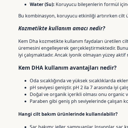
Water (Su):
Koruyucu bileşenlerin formül için
Bu kombinasyon, koruyucu etkinliği artırırken cilt 
Kozmetikte kullanım amacı nedir?
Kem Dha kozmetikte kullanım faydaları üretilen ci
üremesini engelleyerek gerçekleştirmektedir. Bun
iyi çalışmaktadır. Ancak iyonik olmayan yüzey akti
Kem DHA kullanım avantajları nedir?
Oda sıcaklığında ve yüksek sıcaklıklarda ekl
pH seviyesi geniştir.
pH
2 ila 7 arasında iyi çal
Doğal ve organik içerikli olması onu organic 
Paraben gibi geniş ph seviyelerinde çalışan kor
Hangi cilt bakım ürünlerinde kullanılabilir?
Saç bakımı: jeller,
şampuanlar
, losyonlar, saç 