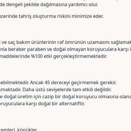
de dengeli şekilde dağılmasına yardımcı olur.
üzerinde tahriş oluşturma riskini minimize eder.
lt ve saç bakım ürünlerinin raf ömrünün uzamasını sağlamak
unla beraber
paraben
ve doğal olmayan koruyuculara karşı iy
f maddelerinde %100 etki gerçekleştirmemektedir.
enebilmektedir. Ancak 45 dereceyi geçirmemek gerekir.
ışmaktadır. Daha üstü seviyelerde tam etkili değildir.
ve doğal üretim için cazip bir doğal koruyucu olmasına olana
uyuculara karşı doğal bir alternatiftir.
kremleri, köpükler.