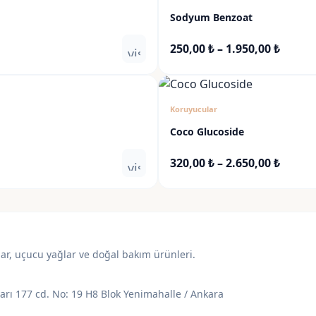
Sodyum Benzoat
Fiyat
250,00
₺
–
1.950,00
₺
visibility
aralığı
250,00
-
EN ÇOK SATAN
Koruyucular
1.950,
Coco Glucoside
Fiyat
320,00
₺
–
2.650,00
₺
visibility
aralığı
320,00
-
2.650,
lar, uçucu yağlar ve doğal bakım ürünleri.
varı 177 cd. No: 19 H8 Blok Yenimahalle / Ankara