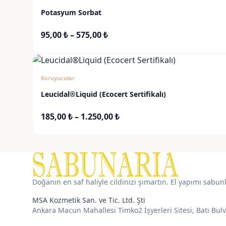
Potasyum Sorbat
Fiyat
95,00
₺
–
575,00
₺
aralığı:
95,00 ₺
-
EN ÇOK SATAN
Koruyucular
575,00 ₺
Leucidal®Liquid (Ecocert Sertifikalı)
Fiyat
185,00
₺
–
1.250,00
₺
aralığı:
185,00 ₺
-
1.250,00 ₺
Doğanın en saf haliyle cildinizi şımartın. El yapımı sabun
MSA Kozmetik San. ve Tic. Ltd. Şti
Ankara Macun Mahallesi Timko2 İşyerleri Sitesi, Batı Bul