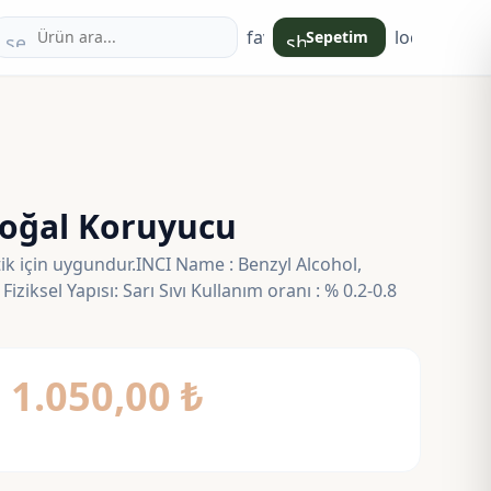
favorite
login
Sepetim
search
shopping_bag
oğal Koruyucu
k için uygundur.INCI Name : Benzyl Alcohol,
ziksel Yapısı: Sarı Sıvı Kullanım oranı : % 0.2-0.8
Fiyat
–
1.050,00
₺
aralığı:
200,00 ₺