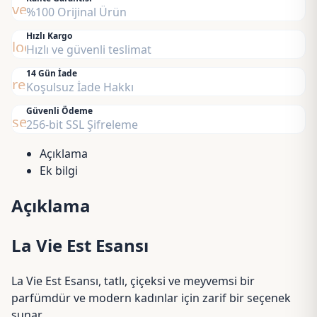
Est
verified
%100 Orijinal Ürün
Belle
Esansı
Hızlı Kargo
local_shipping
Hızlı ve güvenli teslimat
adet
14 Gün İade
replay
Koşulsuz İade Hakkı
Güvenli Ödeme
security
256-bit SSL Şifreleme
Açıklama
Ek bilgi
Açıklama
La Vie Est Esansı
La Vie Est Esansı, tatlı, çiçeksi ve meyvemsi bir
parfümdür ve modern kadınlar için zarif bir seçenek
sunar.