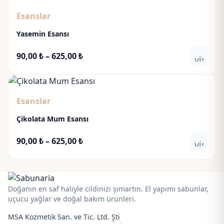
-
Esanslar
550,00 ₺
Yasemin Esansı
Fiyat
90,00
₺
–
625,00
₺
visibili
aralığı:
90,00 ₺
-
Esanslar
625,00 ₺
Çikolata Mum Esansı
Fiyat
90,00
₺
–
625,00
₺
visibili
aralığı:
90,00 ₺
-
625,00 ₺
Doğanın en saf haliyle cildinizi şımartın. El yapımı sabunlar,
uçucu yağlar ve doğal bakım ürünleri.
MSA Kozmetik San. ve Tic. Ltd. Şti