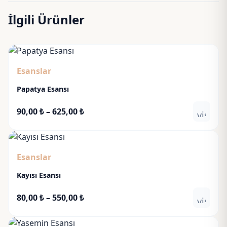
İlgili Ürünler
Esanslar
Papatya Esansı
Fiyat
90,00
₺
–
625,00
₺
visibili
aralığı:
90,00 ₺
-
Esanslar
625,00 ₺
Kayısı Esansı
Fiyat
80,00
₺
–
550,00
₺
visibili
aralığı:
80,00 ₺