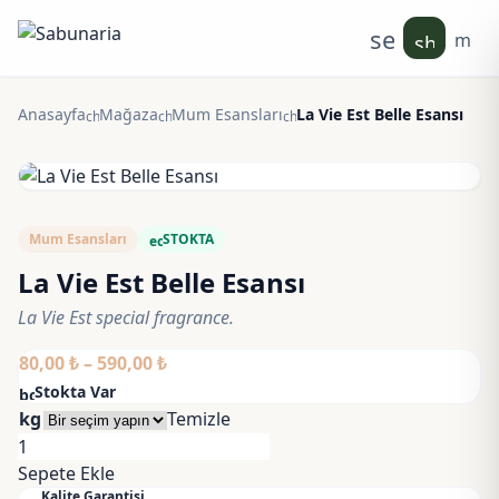
search
men
shoppin
Anasayfa
Mağaza
Mum Esansları
La Vie Est Belle Esansı
chevron_right
chevron_right
chevron_right
Mum Esansları
STOKTA
eco
La Vie Est Belle Esansı
La Vie Est special fragrance.
Fiyat
80,00
₺
–
590,00
₺
aralığı:
Stokta Var
bolt
80,00 ₺
kg
Temizle
-
La
590,00 ₺
Vie
Sepete Ekle
Kalite Garantisi