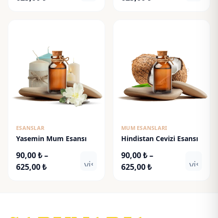
aralığı:
aralığı:
90,00 ₺
90,00 ₺
-
-
625,00 ₺
625,00 ₺
ESANSLAR
MUM ESANSLARI
Yasemin Mum Esansı
Hindistan Cevizi Esansı
90,00
₺
–
90,00
₺
–
visibility
visibili
Fiyat
Fiyat
625,00
₺
625,00
₺
aralığı:
aralığı:
90,00 ₺
90,00 ₺
-
-
625,00 ₺
625,00 ₺