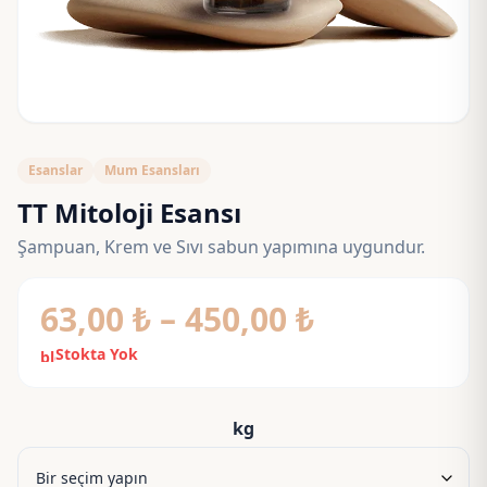
Esanslar
Mum Esansları
TT Mitoloji Esansı
Şampuan, Krem ve Sıvı sabun yapımına uygundur.
Fiyat
63,00
₺
–
450,00
₺
aralığı:
Stokta Yok
block
63,00 ₺
-
kg
450,00 ₺