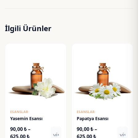
İlgili Ürünler
ESANSLAR
ESANSLAR
Yasemin Esansı
Papatya Esansı
90,00
₺
–
90,00
₺
–
visibility
visibili
Fiyat
Fiyat
625,00
₺
625,00
₺