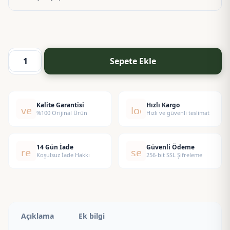
Sepete Ekle
TT
Mitoloji
Esansı
adet
Kalite Garantisi
Hızlı Kargo
verified
local_shipping
%100 Orijinal Ürün
Hızlı ve güvenli teslimat
14 Gün İade
Güvenli Ödeme
replay
security
Koşulsuz İade Hakkı
256-bit SSL Şifreleme
Açıklama
Ek bilgi