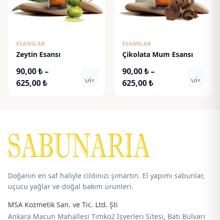
ESANSLAR
ESANSLAR
Zeytin Esansı
Çikolata Mum Esansı
90,00
₺
–
90,00
₺
–
visibility
visibili
Fiyat
Fiyat
625,00
₺
625,00
₺
aralığı:
aralığı:
90,00 ₺
90,00 ₺
-
-
625,00 ₺
625,00 ₺
Doğanın en saf haliyle cildinizi şımartın. El yapımı sabunlar,
uçucu yağlar ve doğal bakım ürünleri.
MSA Kozmetik San. ve Tic. Ltd. Şti
Ankara Macun Mahallesi Timko2 İşyerleri Sitesi, Batı Bulvarı