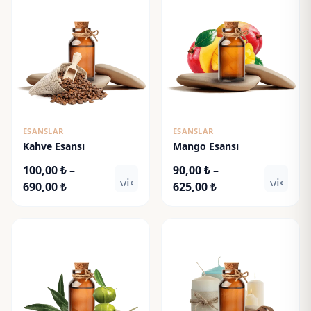
ESANSLAR
ESANSLAR
Kahve Esansı
Mango Esansı
100,00
₺
–
90,00
₺
–
visibility
visibili
Fiyat
Fiyat
690,00
₺
625,00
₺
aralığı:
aralığı:
100,00 ₺
90,00 ₺
-
-
690,00 ₺
625,00 ₺