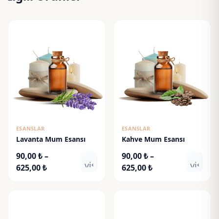
ESANSLAR
ESANSLAR
Lavanta Mum Esansı
Kahve Mum Esansı
90,00
₺
–
90,00
₺
–
visibility
visibili
Fiyat
Fiyat
625,00
₺
625,00
₺
aralığı:
aralığı:
90,00 ₺
90,00 ₺
-
-
625,00 ₺
625,00 ₺