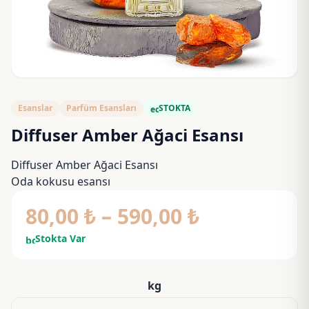
Esanslar
Parfüm Esansları
STOKTA
eco
Diffuser Amber Ağaci Esansı
Diffuser Amber Ağaci Esansı
Oda kokusu esansı
Fiyat
80,00
₺
–
590,00
₺
aralığı:
Stokta Var
bolt
80,00 ₺
-
kg