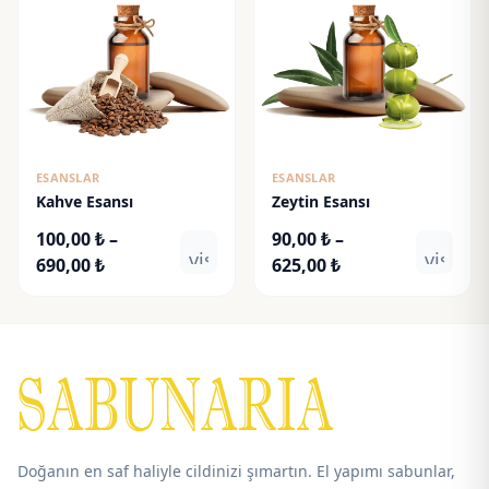
ESANSLAR
ESANSLAR
Kahve Esansı
Zeytin Esansı
100,00
₺
–
90,00
₺
–
visibility
visibili
Fiyat
Fiyat
690,00
₺
625,00
₺
aralığı:
aralığı:
100,00 ₺
90,00 ₺
-
-
690,00 ₺
625,00 ₺
Doğanın en saf haliyle cildinizi şımartın. El yapımı sabunlar,