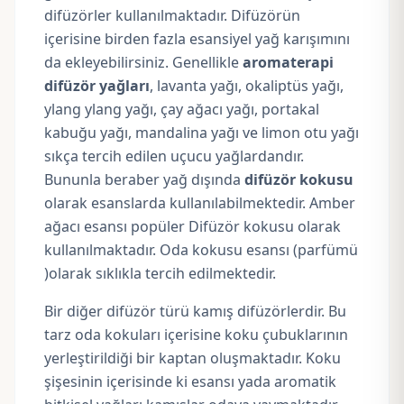
difüzörler kullanılmaktadır. Difüzörün
içerisine birden fazla esansiyel yağ karışımını
da ekleyebilirsiniz. Genellikle
aromaterapi
difüzör yağları
,
lavanta yağı
,
okaliptüs yağı
,
ylang ylang yağı
,
çay ağacı yağı
,
portakal
kabuğu yağı
,
mandalina yağı
ve
limon otu yağı
sıkça tercih edilen uçucu yağlardandır.
Bununla beraber yağ dışında
difüzör kokusu
olarak esanslarda kullanılabilmektedir. Amber
ağacı esansı popüler Difüzör kokusu olarak
kullanılmaktadır. Oda kokusu esansı (parfümü
)olarak sıklıkla tercih edilmektedir.
Bir diğer difüzör türü kamış difüzörlerdir. Bu
tarz oda kokuları içerisine koku çubuklarının
yerleştirildiği bir kaptan oluşmaktadır. Koku
şişesinin içerisinde ki esansı yada aromatik