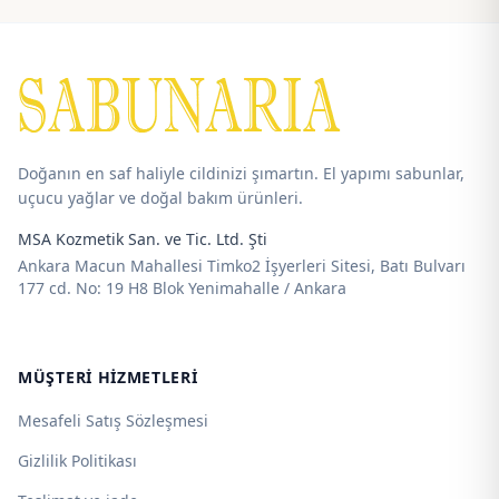
290,00 ₺
55,00 ₺
-
-
2.500,00 ₺
115,00 ₺
Doğanın en saf haliyle cildinizi şımartın. El yapımı sabunlar,
uçucu yağlar ve doğal bakım ürünleri.
MSA Kozmetik San. ve Tic. Ltd. Şti
Ankara Macun Mahallesi Timko2 İşyerleri Sitesi, Batı Bulvarı
177 cd. No: 19 H8 Blok Yenimahalle / Ankara
MÜŞTERI HIZMETLERI
Mesafeli Satış Sözleşmesi
Gizlilik Politikası