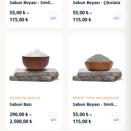
Sabun Boyası - Simli
Sabun Boyası - Çikolata
Altın
55,00
₺
–
55,00
₺
–
visibility
visibili
Fiyat
Fiyat
115,00
₺
115,00
₺
aralığı:
aralığı:
55,00 ₺
55,00 ₺
-
-
115,00 ₺
115,00 ₺
KOZMETIK BAZLAR
BANYO TOPU MALZEMELERI
Sabun Bazı
Sabun Boyası - Simli
Gümüş
290,00
₺
–
55,00
₺
–
visibility
visibili
Fiyat
Fiyat
2.500,00
₺
115,00
₺
aralığı:
aralığı: