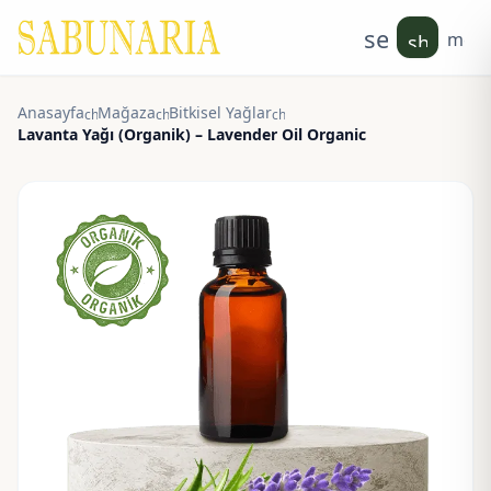
search
men
shoppin
Anasayfa
Mağaza
Bitkisel Yağlar
chevron_right
chevron_right
chevron_right
Lavanta Yağı (Organik) – Lavender Oil Organic