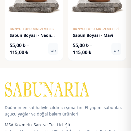
BANYO TOPU MALZEMELERI
BANYO TOPU MALZEMELERI
Sabun Boyası - Neon
Sabun Boyası - Mavi
Turuncu
55,00
₺
–
55,00
₺
–
visibility
visibili
Fiyat
Fiyat
115,00
₺
115,00
₺
aralığı:
aralığı:
55,00 ₺
55,00 ₺
-
-
115,00 ₺
115,00 ₺
Doğanın en saf haliyle cildinizi şımartın. El yapımı sabunlar,
uçucu yağlar ve doğal bakım ürünleri.
MSA Kozmetik San. ve Tic. Ltd. Şti