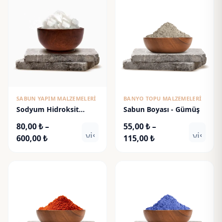
SABUN YAPIM MALZEMELERI
BANYO TOPU MALZEMELERI
Sodyum Hidroksit
Sabun Boyası - Gümüş
(Payet Kostik %98)
80,00
₺
–
55,00
₺
–
visibility
visibili
Fiyat
Fiyat
600,00
₺
115,00
₺
aralığı:
aralığı:
80,00 ₺
55,00 ₺
-
-
600,00 ₺
115,00 ₺