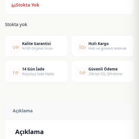
Stokta Yok
block
Stokta yok
Kalite Garantisi
Hızlı Kargo
verified
local_shipping
%100 Orijinal Ürün
Hızlı ve güvenli teslimat
14 Gün İade
Güvenli Ödeme
replay
security
Koşulsuz İade Hakkı
256-bit SSL Şifreleme
Açıklama
Açıklama