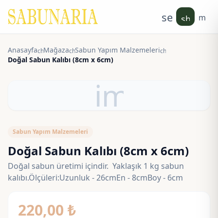
search
men
shoppin
Anasayfa
Mağaza
Sabun Yapım Malzemeleri
chevron_right
chevron_right
chevron_right
Doğal Sabun Kalıbı (8cm x 6cm)
image
Sabun Yapım Malzemeleri
Doğal Sabun Kalıbı (8cm x 6cm)
Doğal sabun üretimi içindir. Yaklaşık 1 kg sabun
kalıbı.Ölçüleri:Uzunluk - 26cmEn - 8cmBoy - 6cm
220,00
₺