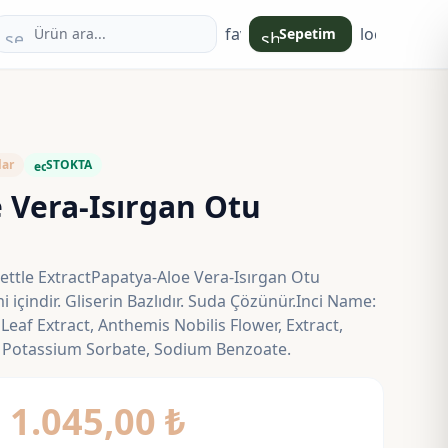
favorite
login
Sepetim
search
shopping_bag
lar
STOKTA
eco
 Vera-Isırgan Otu
ettle ExtractPapatya-Aloe Vera-Isırgan Otu
 içindir. Gliserin Bazlıdır. Suda Çözünür.Inci Name:
 Leaf Extract, Anthemis Nobilis Flower, Extract,
t, Potassium Sorbate, Sodium Benzoate.
Fiyat
–
1.045,00
₺