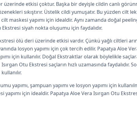
r üzerinde etkisi çoktur. Başka bir deyişle cildin canlı görü
zenekleri sıkıştırır. Üstelik cildi yumuşatır. Bu yüzden cilt lek
 cilt maskesi yapımı için idealdir. Aynı zamanda doğal peelin
u Ekstresi siyah nokta oluşumu için faydalıdır.
esi ölü deri üzerinde etkisi vardır. Çünkü yağlı ciltleri arın
n yanında losyon yapımı için çok tercih edilir. Papatya Aloe Ver
için kullanılır. Doğal Ekstraktlar olarak böylelikle saçlara n
Isırgan Otu Ekstresi saçların hızlı uzamasında faydalıdır. So
ullanılır.
erumu yapımı, şampuan yapımı ve losyon yapımı için kullanılm
si yapımı için idealdir. Papatya Aloe Vera Isırgan Otu Ekstre