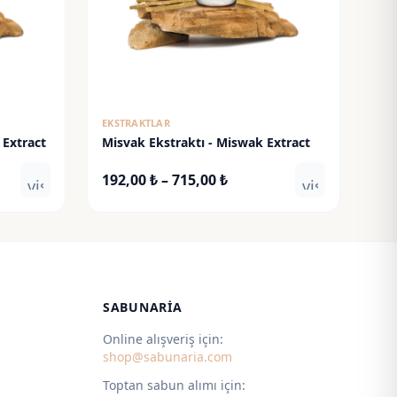
EKSTRAKTLAR
 Extract
Misvak Ekstraktı - Miswak Extract
Fiyat
192,00
₺
–
715,00
₺
visibility
visibility
:
aralığı:
 ₺
192,00 ₺
-
 ₺
715,00 ₺
SABUNARIA
Online alışveriş için:
shop@sabunaria.com
Toptan sabun alımı için: