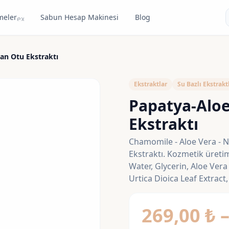
meler
Sabun Hesap Makinesi
Blog
expand_more
gan Otu Ekstraktı
Ekstraktlar
Su Bazlı Ekstrakt
Papatya-Aloe
Ekstraktı
Chamomile - Aloe Vera - N
Ekstraktı. Kozmetik üretimi
Water, Glycerin, Aloe Vera
Urtica Dioica Leaf Extrac
269,00
₺