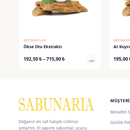
EKSTRAKTLAR
EKSTRAKT
Ökse Otu Ekstraktı
At Kuyru
Extract
Fiyat
192,50
₺
–
715,00
₺
195,00
visibility
aralığı:
192,50 ₺
-
715,00 ₺
MÜŞTERI
Mesafeli 
Doğanın en saf haliyle cildinizi
Gizlilik Pol
şımartın. El yapımı sabunlar, uçucu