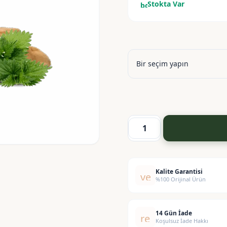
Stokta Var
bolt
Papatya-
Aloe
Vera-
Isırgan
Kalite Garantisi
verified
%100 Orijinal Ürün
Otu
Ekstraktı
adet
14 Gün İade
replay
Koşulsuz İade Hakkı