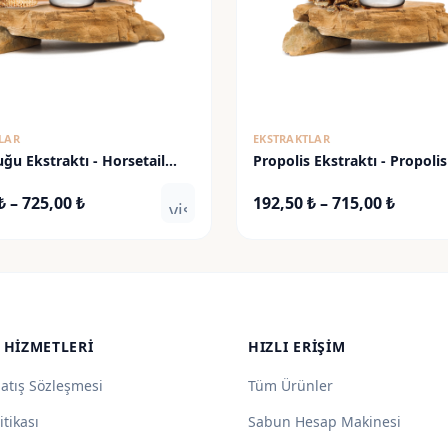
LAR
EKSTRAKTLAR
ğu Ekstraktı - Horsetail
Propolis Ekstraktı - Propolis
Fiyat
Fiyat
₺
–
725,00
₺
192,50
₺
–
715,00
₺
visibility
aralığı:
aralığı
195,00 ₺
192,50
-
-
725,00 ₺
715,00
 HIZMETLERI
HIZLI ERIŞIM
Satış Sözleşmesi
Tüm Ürünler
itikası
Sabun Hesap Makinesi