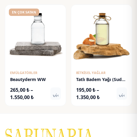
90,00 ₺
105,00 ₺
-
-
EN ÇOK SATAN
530,00 ₺
375,00 ₺
EMÜLGATÖRLER
BITKISEL YAĞLAR
Beautyderm WW
Tatlı Badem Yağı (Suda
Çözünür)
265,00
₺
–
195,00
₺
–
visibility
visibili
Fiyat
Fiyat
1.550,00
₺
1.350,00
₺
aralığı:
aralığı:
265,00 ₺
195,00 ₺
-
-
1.550,00 ₺
1.350,00 ₺