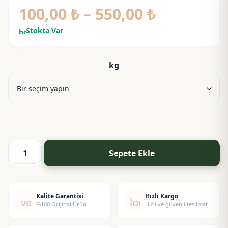
Fiyat
100,00
₺
–
550,00
₺
aralığı:
Stokta Var
bolt
100,00 ₺
-
kg
550,00 ₺
Sepete Ekle
Polysorbate
80
-
Polisorbat
Kalite Garantisi
Hızlı Kargo
verified
local_shipping
%100 Orijinal Ürün
Hızlı ve güvenli teslimat
80
adet