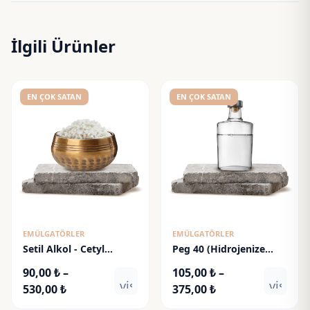
İlgili Ürünler
EN ÇOK SATAN
EN ÇOK SATAN
EMÜLGATÖRLER
EMÜLGATÖRLER
Setil Alkol - Cetyl
Peg 40 (Hidrojenize
Alcohol
Hint Yağı - HCO)
90,00
₺
–
105,00
₺
–
visibility
visibili
Fiyat
Fiyat
530,00
₺
375,00
₺
aralığı:
aralığı: