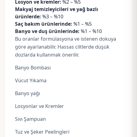
Losyon ve kremler:
%2 – %5
Makyaj temizleyicileri ve yağ bazlı
ürünlerde:
%3 – %10
Saç bakım ürünlerinde:
%1 – %5
Banyo ve duş ürünlerinde:
%1 – %10
Bu oranlar formülasyona ve istenen dokuya
göre ayarlanabilir. Hassas ciltlerde düşük
dozlarda kullanmak önerilir.
Banyo Bombası
Vücut Yıkama
Banyo yağı
Losyonlar ve Kremler
Sıvı Şampuan
Tuz ve Şeker
Peelingleri